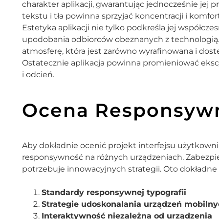
charakter aplikacji, gwarantując jednocześnie jej
tekstu i tła powinna sprzyjać koncentracji i komf
Estetyka aplikacji nie tylko podkreśla jej współczesn
upodobania odbiorców obeznanych z technologią. 
atmosferę, która jest zarówno wyrafinowana i dostę
Ostatecznie aplikacja powinna promieniować eksc
i odcień.
Ocena Responsywn
Aby dokładnie ocenić projekt interfejsu użytkowni
responsywność na różnych urządzeniach. Zabezpi
potrzebuje innowacyjnych strategii. Oto dokładn
Standardy responsywnej typografii
Strategie udoskonalania urządzeń mobilny
Interaktywność niezależna od urządzenia