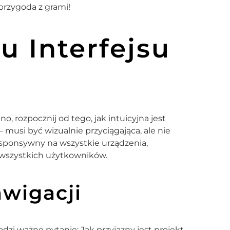
przygoda z grami!
u Interfejsu
no, rozpocznij od tego, jak intuicyjna jest
 musi być wizualnie przyciągająca, ale nie
responsywny na wszystkie urządzenia,
wszystkich użytkowników.
wigacji
odzi ważne pytanie: Jak przyjazny jest projekt