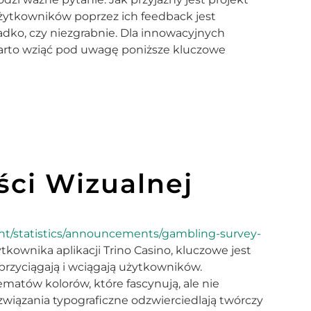
żytkowników poprzez ich feedback jest
ładko, czy niezgrabnie. Dla innowacyjnych
arto wziąć pod uwagę poniższe kluczowe
ści Wizualnej
t/statistics/announcements/gambling-survey-
tkownika aplikacji Trino Casino, kluczowe jest
przyciągają i wciągają użytkowników.
atów kolorów, które fascynują, ale nie
ozwiązania typograficzne odzwierciedlają twórczy