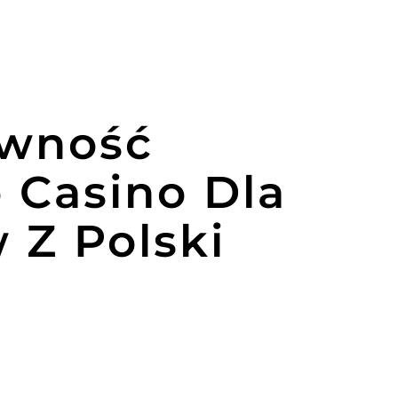
ywność
o Casino Dla
 Z Polski