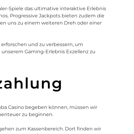
er-Spiele das ultimative interaktive Erlebnis
nos. Progressive Jackpots bieten zudem die
n uns zu einem weiteren Dreh oder einer
u erforschen und zu verbessern, um
in unserem Gaming-Erlebnis Exzellenz zu
nzahlung
amba Casino begeben können, müssen wir
abenteuer zu beginnen.
 gehen zum Kassenbereich. Dort finden wir