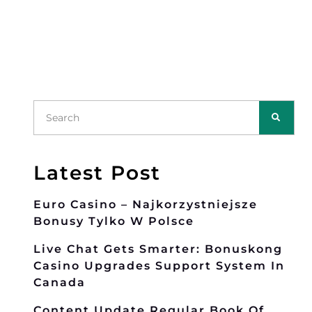
Latest Post
Euro Casino – Najkorzystniejsze
Bonusy Tylko W Polsce
Live Chat Gets Smarter: Bonuskong
Casino Upgrades Support System In
Canada
Content Update Regular Book Of