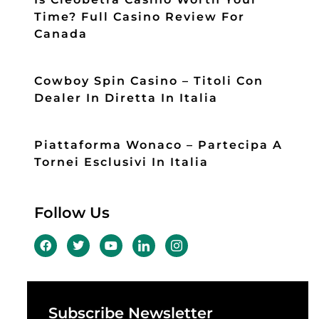
Time? Full Casino Review For
Canada
Cowboy Spin Casino – Titoli Con
Dealer In Diretta In Italia
Piattaforma Wonaco – Partecipa A
Tornei Esclusivi In Italia
Follow Us
Subscribe Newsletter