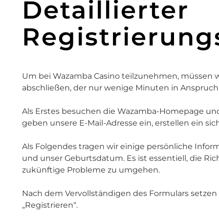
Detaillierter
Registrierung
Um bei Wazamba Casino teilzunehmen, müssen wi
abschließen, der nur wenige Minuten in Anspruc
Als Erstes besuchen die Wazamba-Homepage und d
geben unsere E-Mail-Adresse ein, erstellen ein si
Als Folgendes tragen wir einige persönliche Info
und unser Geburtsdatum. Es ist essentiell, die Ri
zukünftige Probleme zu umgehen.
Nach dem Vervollständigen des Formulars setzen 
„Registrieren“.