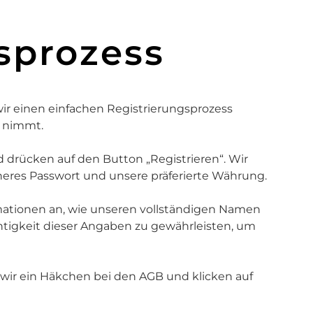
sprozess
r einen einfachen Registrierungsprozess
h nimmt.
rücken auf den Button „Registrieren“. Wir
cheres Passwort und unsere präferierte Währung.
rmationen an, wie unseren vollständigen Namen
chtigkeit dieser Angaben zu gewährleisten, um
wir ein Häkchen bei den AGB und klicken auf