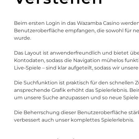
Beim ersten Login in das Wazamba Casino werden w
Benutzeroberfläche empfangen, die sowohl für neue
wurde.
Das Layout ist anwenderfreundlich und bietet übe
Kontodaten, sodass die Navigation mühelos funktio
Live-Spiele – sind klar aufgeteilt, sodass wir unser
Die Suchfunktion ist praktisch für den schnellen Z
ansprechende Grafik erhöht das Spielerlebnis. Be
um unsere Suche anzupassen und so neue Spiele z
Die Beherrschung dieser Benutzeroberfläche stär
verbessert auch unser komplettes Spielerlebnis.