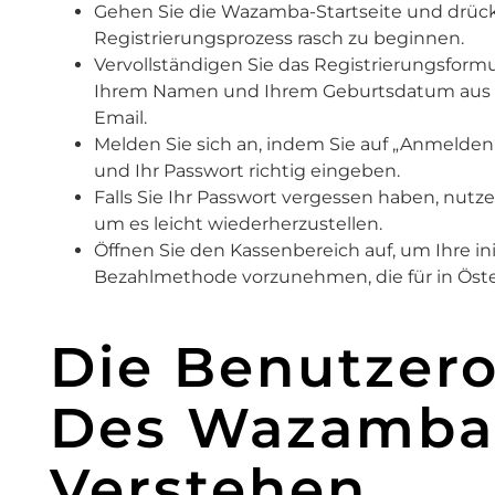
Gehen Sie die Wazamba-Startseite und drüc
Registrierungsprozess rasch zu beginnen.
Vervollständigen Sie das Registrierungsformu
Ihrem Namen und Ihrem Geburtsdatum aus un
Email.
Melden Sie sich an, indem Sie auf „Anmelden
und Ihr Passwort richtig eingeben.
Falls Sie Ihr Passwort vergessen haben, nutz
um es leicht wiederherzustellen.
Öffnen Sie den Kassenbereich auf, um Ihre in
Bezahlmethode vorzunehmen, die für in Öster
Die Benutzero
Des Wazamba
Verstehen