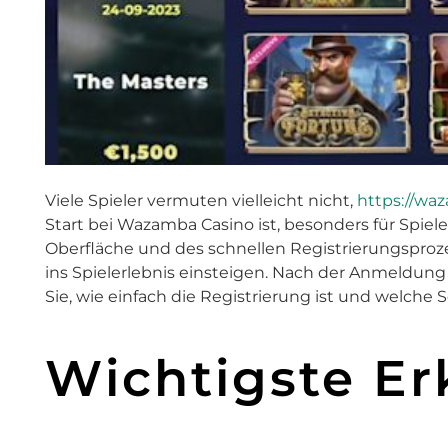
Viele Spieler vermuten vielleicht nicht,
https://wa
Start bei Wazamba Casino ist, besonders für Spiel
Oberfläche und des schnellen Registrierungsproz
ins Spielerlebnis einsteigen. Nach der Anmeldung 
Sie, wie einfach die Registrierung ist und welche S
Wichtigste Er