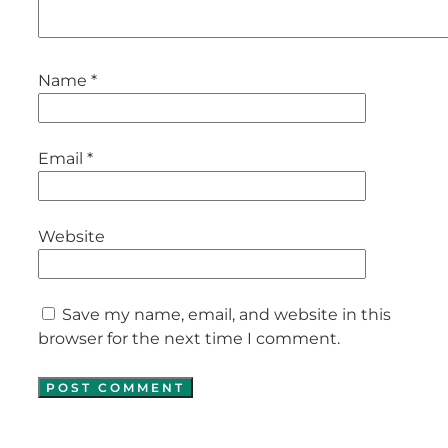
Name
*
Email
*
Website
Save my name, email, and website in this
browser for the next time I comment.