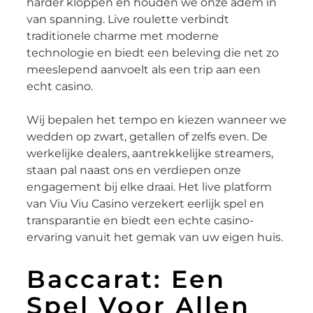
harder kloppen en houden we onze adem in
van spanning. Live roulette verbindt
traditionele charme met moderne
technologie en biedt een beleving die net zo
meeslepend aanvoelt als een trip aan een
echt casino.
Wij bepalen het tempo en kiezen wanneer we
wedden op zwart, getallen of zelfs even. De
werkelijke dealers, aantrekkelijke streamers,
staan pal naast ons en verdiepen onze
engagement bij elke draai. Het live platform
van Viu Viu Casino verzekert eerlijk spel en
transparantie en biedt een echte casino-
ervaring vanuit het gemak van uw eigen huis.
Baccarat: Een
Spel Voor Allen