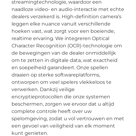
streamingtechnologie, waardoor een
naadloze video- en audio-interactie met echte
dealers verzekerd is. High-definition camera’s
leggen elke nuance vanuit verschillende
hoeken vast, wat zorgt voor een boeiende,
realtime ervaring. We integreren Optical
Character Recognition (OCR)-technologie om
de bewegingen van de dealer onmiddellijk
om te zetten in digitale data, wat exactheid
en soepelheid garandeert. Onze spellen
draaien op sterke softwareplatforms,
ontworpen om veel spelers vlekkeloos te
verwerken. Dankzij veilige
encryptieprotocollen die onze systemen
beschermen, zorgen we ervoor dat u altijd
complete controle heeft over uw
spelomgeving, zodat u vol vertrouwen en met
een gevoel van veiligheid van elk moment
kunt genieten.