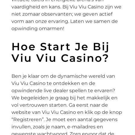
vaardigheid en kans. Bij Viu Viu Casino zijn we
niet zomaar observanten; we geven actief
vorm aan onze ervaring. Laten we samen de
opwinding omarmen!
Hoe Start Je Bij
Viu Viu Casino?
Ben je klaar om de dynamische wereld van
Viu Viu Casino te ontdekken en de
opwindende live dealer spellen te ervaren?
We begeleiden je graag bij het makkelijk en
vol vertrouwen starten. Ga eerst naar de
website van Viu Viu Casino en klik op de knop
“Registreren”. Je moet een aantal gegevens
invullen, zoals je naam, e-mailadres en
gewenste wachtwoord. Zorg ervoor dat de