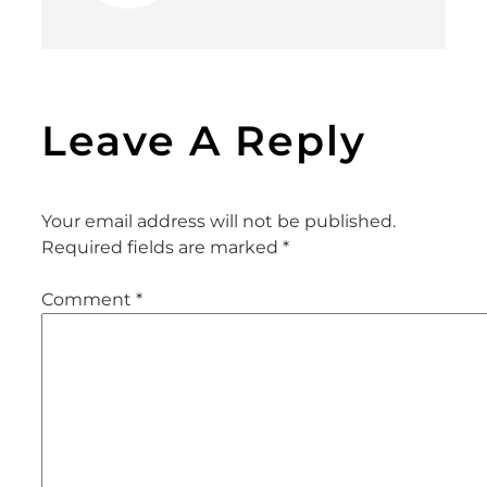
Leave A Reply
Your email address will not be published.
Required fields are marked
*
Comment
*