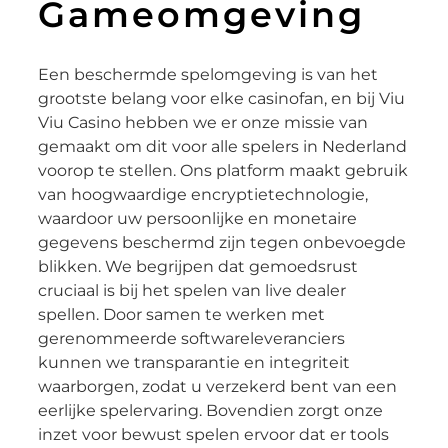
Gameomgeving
Een beschermde spelomgeving is van het
grootste belang voor elke casinofan, en bij Viu
Viu Casino hebben we er onze missie van
gemaakt om dit voor alle spelers in Nederland
voorop te stellen. Ons platform maakt gebruik
van hoogwaardige encryptietechnologie,
waardoor uw persoonlijke en monetaire
gegevens beschermd zijn tegen onbevoegde
blikken. We begrijpen dat gemoedsrust
cruciaal is bij het spelen van live dealer
spellen. Door samen te werken met
gerenommeerde softwareleveranciers
kunnen we transparantie en integriteit
waarborgen, zodat u verzekerd bent van een
eerlijke spelervaring. Bovendien zorgt onze
inzet voor bewust spelen ervoor dat er tools