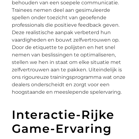
behouden van een soepele communicatie.
Trainees nemen deel aan gesimuleerde
spellen onder toezicht van geoefende
professionals die positieve feedback geven.
Deze realistische aanpak verbeterd hun
vaardigheden en bouwt zelfvertrouwen op.
Door de etiquette te polijsten en het snel
nemen van beslissingen te optimaliseren,
stellen we hen in staat om elke situatie met
zelfvertrouwen aan te pakken. Uiteindelijk is
ons rigoureuze trainingsprogramma wat onze
dealers onderscheidt en zorgt voor een
hoogstaande en meeslepende spelervaring.
Interactie-Rijke
Game-Ervaring