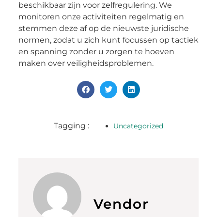
beschikbaar zijn voor zelfregulering. We
monitoren onze activiteiten regelmatig en
stemmen deze af op de nieuwste juridische
normen, zodat u zich kunt focussen op tactiek
en spanning zonder u zorgen te hoeven
maken over veiligheidsproblemen.
Tagging :
Uncategorized
Vendor