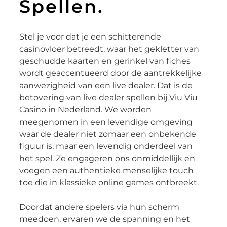
Spellen.
Stel je voor dat je een schitterende
casinovloer betreedt, waar het gekletter van
geschudde kaarten en gerinkel van fiches
wordt geaccentueerd door de aantrekkelijke
aanwezigheid van een live dealer. Dat is de
betovering van live dealer spellen bij Viu Viu
Casino in Nederland. We worden
meegenomen in een levendige omgeving
waar de dealer niet zomaar een onbekende
figuur is, maar een levendig onderdeel van
het spel. Ze engageren ons onmiddellijk en
voegen een authentieke menselijke touch
toe die in klassieke online games ontbreekt.
Doordat andere spelers via hun scherm
meedoen, ervaren we de spanning en het