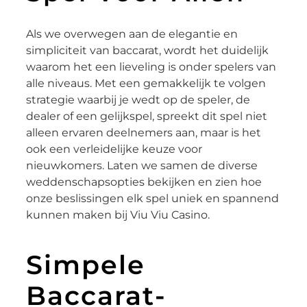
Als we overwegen aan de elegantie en
simpliciteit van baccarat, wordt het duidelijk
waarom het een lieveling is onder spelers van
alle niveaus. Met een gemakkelijk te volgen
strategie waarbij je wedt op de speler, de
dealer of een gelijkspel, spreekt dit spel niet
alleen ervaren deelnemers aan, maar is het
ook een verleidelijke keuze voor
nieuwkomers. Laten we samen de diverse
weddenschapsopties bekijken en zien hoe
onze beslissingen elk spel uniek en spannend
kunnen maken bij Viu Viu Casino.
Simpele
Baccarat-