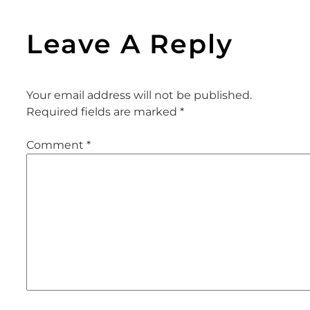
Leave A Reply
Your email address will not be published.
Required fields are marked
*
Comment
*