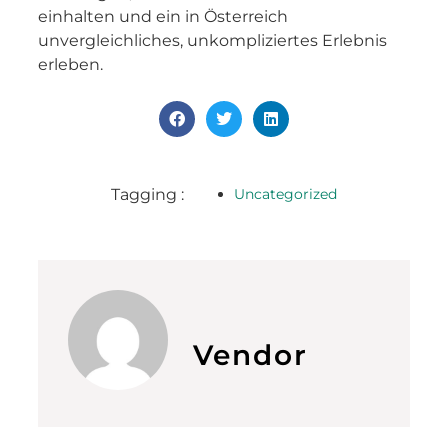
einhalten und ein in Österreich
unvergleichliches, unkompliziertes Erlebnis
erleben.
Tagging :
Uncategorized
Vendor