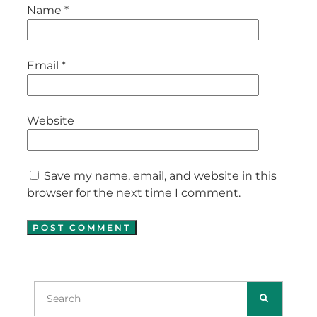
Name
*
Email
*
Website
Save my name, email, and website in this
browser for the next time I comment.