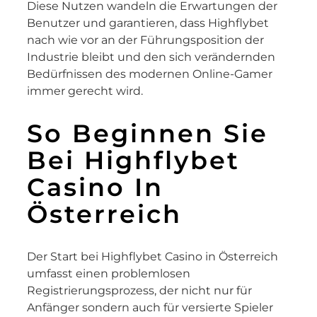
Diese Nutzen wandeln die Erwartungen der
Benutzer und garantieren, dass Highflybet
nach wie vor an der Führungsposition der
Industrie bleibt und den sich verändernden
Bedürfnissen des modernen Online-Gamer
immer gerecht wird.
So Beginnen Sie
Bei Highflybet
Casino In
Österreich
Der Start bei Highflybet Casino in Österreich
umfasst einen problemlosen
Registrierungsprozess, der nicht nur für
Anfänger sondern auch für versierte Spieler