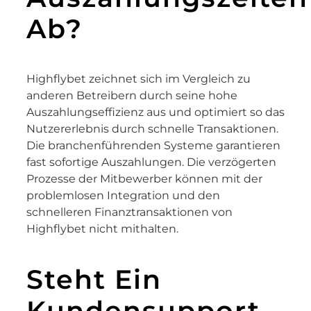
Ab?
Highflybet zeichnet sich im Vergleich zu
anderen Betreibern durch seine hohe
Auszahlungseffizienz aus und optimiert so das
Nutzererlebnis durch schnelle Transaktionen.
Die branchenführenden Systeme garantieren
fast sofortige Auszahlungen. Die verzögerten
Prozesse der Mitbewerber können mit der
problemlosen Integration und den
schnelleren Finanztransaktionen von
Highflybet nicht mithalten.
Steht Ein
Kundensupport