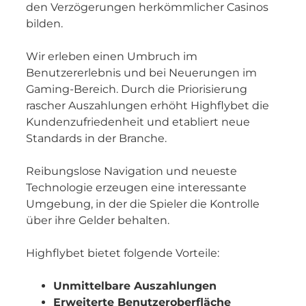
den Verzögerungen herkömmlicher Casinos
bilden.
Wir erleben einen Umbruch im
Benutzererlebnis und bei Neuerungen im
Gaming-Bereich. Durch die Priorisierung
rascher Auszahlungen erhöht Highflybet die
Kundenzufriedenheit und etabliert neue
Standards in der Branche.
Reibungslose Navigation und neueste
Technologie erzeugen eine interessante
Umgebung, in der die Spieler die Kontrolle
über ihre Gelder behalten.
Highflybet bietet folgende Vorteile:
Unmittelbare Auszahlungen
Erweiterte Benutzeroberfläche