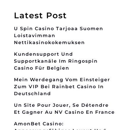
Latest Post
U Spin Casino Tarjoaa Suomen
Loistavimman
Nettikasinokokemuksen
Kundensupport Und
Supportkanäle Im Ringospin
Casino Für Belgien
Mein Werdegang Vom Einsteiger
Zum VIP Bei Rainbet Casino In
Deutschland
Un Site Pour Jouer, Se Détendre
Et Gagner Au NV Casino En France
AmonBet Casino: