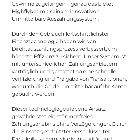
Gewinne zugelangen – genau das bietet
Highflybet mit seinem innovativen
Unmittelbare Auszahlungssystem.
Durch den Gebrauch fortschrittlichster
Finanztechnologie haben wir den
Direktauszahlungsprozess verbessert, um
höchste Effizienz zu sichern. Unser System ist
mit unterschiedlichen Zahlungsanbietern
verträglich und gestattet so eine schnelle
Verifizierung und Freigabe von Transaktionen,
wodurch die Gelder unmittelbar auf Ihr Konto
gebucht werden.
Dieser technologiegetriebene Ansatz
gewährleistet ein störungsfreies
Zahlungserlebnis ohne Verzögerungen. Durch
die Einsatz geschützter verschlüsselter
Protokolle sichern wir die Integrität und