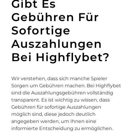
Gibt Es
Gebühren Für
Sofortige
Auszahlungen
Bei Highflybet?
Wir verstehen, dass sich manche Spieler
Sorgen um Gebühren machen. Bei Highflybet
sind die Auszahlungsgebühren vollständig
transparent. Es ist wichtig zu wissen, dass
Gebühren für sofortige Auszahlungen
möglich sind, diese jedoch deutlich
angegeben werden, um Ihnen eine
informierte Entscheidung zu ermöglichen.