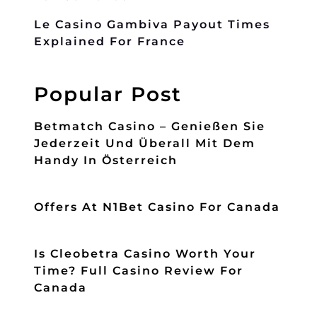
Le Casino Gambiva Payout Times
Explained For France
Popular Post
Betmatch Casino – Genießen Sie
Jederzeit Und Überall Mit Dem
Handy In Österreich
Offers At N1Bet Casino For Canada
Is Cleobetra Casino Worth Your
Time? Full Casino Review For
Canada