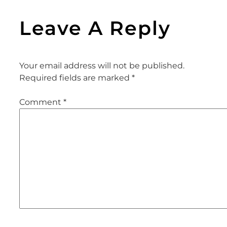
Leave A Reply
Your email address will not be published.
Required fields are marked
*
Comment
*