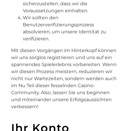
sicherzustellen, dass wir die
Voraussetzungen einhalten.
Wir sollten den
Benutzerverifizierungsprozess
absolvieren, um unsere Identität zu
verifizieren.
Mit diesen Vorgängen im Hinterkopf können
wir uns sorglos registrieren und uns auf ein
spannendes Spielerlebnis vorbereiten. Wenn
wir diesen Prozess meistern, reduzieren wir
nicht nur Wartezeiten, sondern werden auch
im Nu Teil dieser fesselnden Casino-
Community. Also, lassen Sie uns beginnen
und miteinander unsere Erfolgsaussichten
verbessern!
Ihr Konto