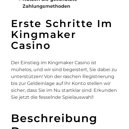
Zahlungsmethoden
Erste Schritte Im
Kingmaker
Casino
Der Einstieg im Kingmaker Casino ist
mühelos, und wir sind begeistert, Sie dabei zu
unterstützen! Von der raschen Registrierung
bis zur Geldeinlage auf Ihr Konto stellen wir
sicher, dass Sie im Nu startklar sind. Erkunden
Sie jetzt die fesselnde Spielauswahl!
Beschreibung