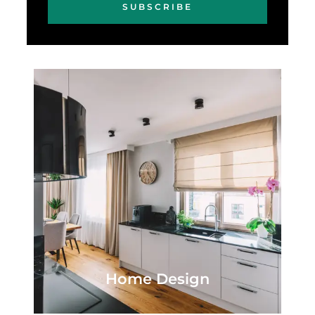
SUBSCRIBE
Home Design