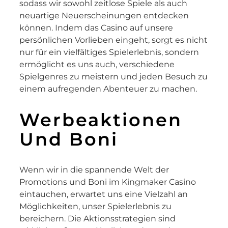
sodass wir sowohl zeitlose Spiele als auch
neuartige Neuerscheinungen entdecken
können. Indem das Casino auf unsere
persönlichen Vorlieben eingeht, sorgt es nicht
nur für ein vielfältiges Spielerlebnis, sondern
ermöglicht es uns auch, verschiedene
Spielgenres zu meistern und jeden Besuch zu
einem aufregenden Abenteuer zu machen.
Werbeaktionen
Und Boni
Wenn wir in die spannende Welt der
Promotions und Boni im Kingmaker Casino
eintauchen, erwartet uns eine Vielzahl an
Möglichkeiten, unser Spielerlebnis zu
bereichern. Die Aktionsstrategien sind