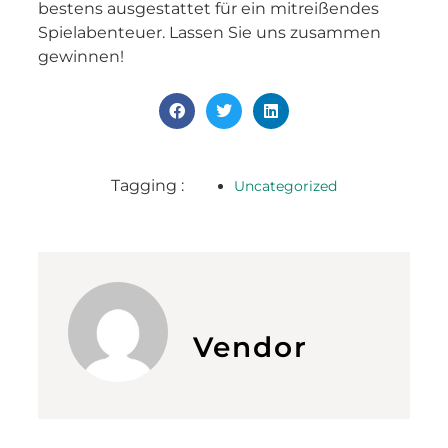
bestens ausgestattet für ein mitreißendes
Spielabenteuer. Lassen Sie uns zusammen
gewinnen!
Tagging :
Uncategorized
Vendor