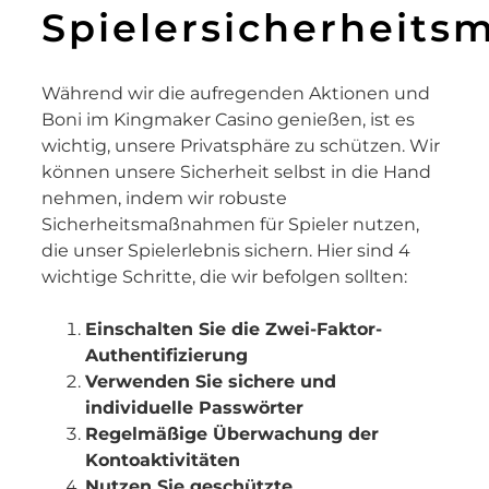
Spielersicherheit
Während wir die aufregenden Aktionen und
Boni im Kingmaker Casino genießen, ist es
wichtig, unsere Privatsphäre zu schützen. Wir
können unsere Sicherheit selbst in die Hand
nehmen, indem wir robuste
Sicherheitsmaßnahmen für Spieler nutzen,
die unser Spielerlebnis sichern. Hier sind 4
wichtige Schritte, die wir befolgen sollten:
Einschalten Sie die Zwei-Faktor-
Authentifizierung
Verwenden Sie sichere und
individuelle Passwörter
Regelmäßige Überwachung der
Kontoaktivitäten
Nutzen Sie geschützte