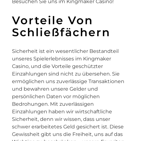
Besuchen Sie uns im Kingmaker Casino!
Vorteile Von
Schließfächern
Sicherheit ist ein wesentlicher Bestandteil
unseres Spielerlebnisses im Kingmaker
Casino, und die Vorteile geschützter
Einzahlungen sind nicht zu übersehen. Sie
ermöglichen uns zuverlässige Transaktionen
und bewahren unsere Gelder und
persönlichen Daten vor möglichen
Bedrohungen. Mit zuverlässigen
Einzahlungen haben wir wirtschaftliche
Sicherheit, denn wir wissen, dass unser
schwer erarbeitetes Geld gesichert ist. Diese
Gewissheit gibt uns die Freiheit, uns auf das