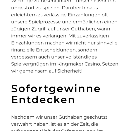
Wichtige zu beschränken – unsere Favoriten
ungestört zu spielen. Darüber hinaus
erleichtern zuverlässige Einzahlungen oft
unsere Spielprozesse und ermöglichen einen
zügigen Zugriff auf unser Guthaben, wann
immer wir es verlangen. Mit zuverlässigen
Einzahlungen machen wir nicht nur sinnvolle
finanzielle Entscheidungen, sondern
verbessern auch unser vollständiges
Spielvergnügen im Kingmaker Casino. Setzen
wir gemeinsam auf Sicherheit!
Sofortgewinne
Entdecken
Nachdem wir unser Guthaben geschützt
verwahrt haben, ist es an der Zeit, die