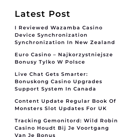
Latest Post
I Reviewed Wazamba Casino
Device Synchronization
Synchronization In New Zealand
Euro Casino – Najkorzystniejsze
Bonusy Tylko W Polsce
Live Chat Gets Smarter:
Bonuskong Casino Upgrades
Support System In Canada
Content Update Regular Book Of
Monsters Slot Updates For UK
Tracking Gemonitord: Wild Robin
Casino Houdt Bij Je Voortgang
Van Je Bonus