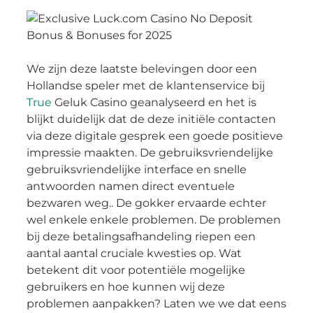
We zijn deze laatste belevingen door een
Hollandse speler met de klantenservice bij
True
Geluk Casino geanalyseerd en het is
blijkt duidelijk dat de deze initiële contacten
via deze digitale gesprek een goede positieve
impressie maakten. De gebruiksvriendelijke
gebruiksvriendelijke interface en snelle
antwoorden namen direct eventuele
bezwaren weg.. De gokker ervaarde echter
wel enkele enkele problemen. De problemen
bij deze betalingsafhandeling riepen een
aantal aantal cruciale kwesties op. Wat
betekent dit voor potentiële mogelijke
gebruikers en hoe kunnen wij deze
problemen aanpakken? Laten we we dat eens