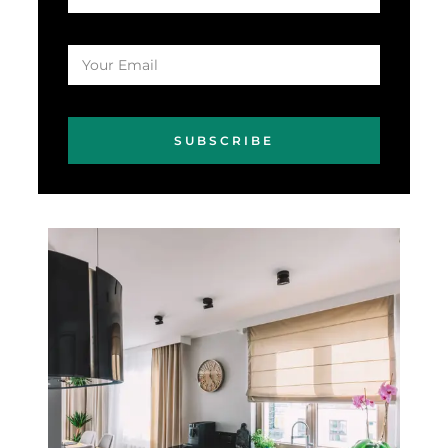
SUBSCRIBE