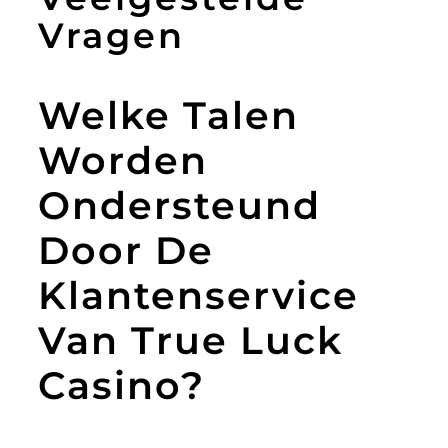
Vragen
Welke Talen
Worden
Ondersteund
Door De
Klantenservice
Van True Luck
Casino?