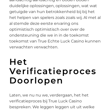
duidelijke oplossingen, oplossingen, wat wat
getuigde van hun betrokkenheid bij bij het
het helpen van spelers zoals zoals wij. Al met al
al stemde deze eerste ervaring ons
optimistisch optimistisch over over de
ondersteuning die we in in de toekomst
toekomst van True Echte Luck Casino kunnen
verwachten verwachten.
Het
Verificatieproces
Doorlopen
Laten, we nu nu we, verdergaan, het het
verificatieproces bij True Luck Casino
bespreken. We leggen leggen uit uit welke