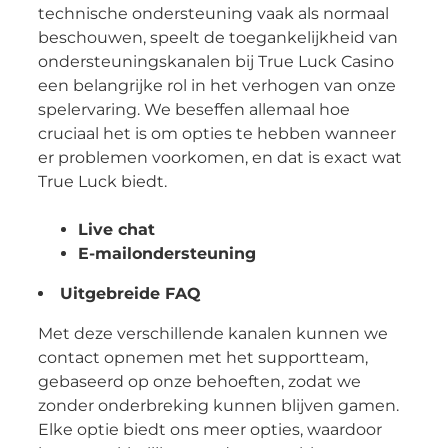
technische ondersteuning vaak als normaal
beschouwen, speelt de toegankelijkheid van
ondersteuningskanalen bij True Luck Casino
een belangrijke rol in het verhogen van onze
spelervaring. We beseffen allemaal hoe
cruciaal het is om opties te hebben wanneer
er problemen voorkomen, en dat is exact wat
True Luck biedt.
Live chat
E-mailondersteuning
Uitgebreide FAQ
Met deze verschillende kanalen kunnen we
contact opnemen met het supportteam,
gebaseerd op onze behoeften, zodat we
zonder onderbreking kunnen blijven gamen.
Elke optie biedt ons meer opties, waardoor