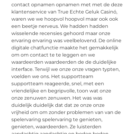
contact opnamen opnamen met met de deze
klantenservice van True Echte Geluk Casinó,
waren we we hoopvol hoopvol maar ook ook
een beetje nerveus. We hadden hadden
wisselende recensies gehoord maar onze
ervaring ervaring was veelbelovend. De online
digitale chatfunctie maakte het gemakkelijk
om om contact te te leggen en we
waardeerden waardeerden de de duidelijke
interface. Terwijl we onze onze vragen typten,
voelden we ons. Het supportteam
supportteam reageerde, snel, met een
vriendelijke en begripvolle, toon wat onze
onze zenuwen zenuwen. Het was was
duidelijk duidelijk dat dat ze onze onze
vrijheid om om zonder problemen van van de
spelervaring spelervaring te genieten,
genieten, waardeerden. Ze luisterden
aandachtig aandachtig en boden boden