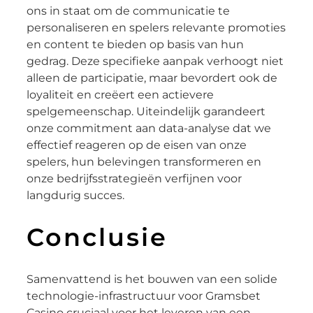
ons in staat om de communicatie te
personaliseren en spelers relevante promoties
en content te bieden op basis van hun
gedrag. Deze specifieke aanpak verhoogt niet
alleen de participatie, maar bevordert ook de
loyaliteit en creëert een actievere
spelgemeenschap. Uiteindelijk garandeert
onze commitment aan data-analyse dat we
effectief reageren op de eisen van onze
spelers, hun belevingen transformeren en
onze bedrijfsstrategieën verfijnen voor
langdurig succes.
Conclusie
Samenvattend is het bouwen van een solide
technologie-infrastructuur voor Gramsbet
Casino cruciaal voor het leveren van een