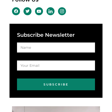
Subscribe Newsletter
SUBSCRIBE