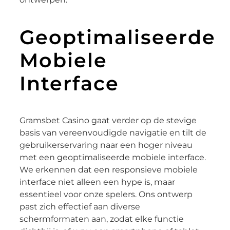
Geoptimaliseerde
Mobiele
Interface
Gramsbet Casino gaat verder op de stevige
basis van vereenvoudigde navigatie en tilt de
gebruikerservaring naar een hoger niveau
met een geoptimaliseerde mobiele interface.
We erkennen dat een responsieve mobiele
interface niet alleen een hype is, maar
essentieel voor onze spelers. Ons ontwerp
past zich effectief aan diverse
schermformaten aan, zodat elke functie