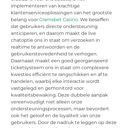
implementeren van krachtige
klantenserviceoplossingen van het grootste
belang voor
Gramsbet Casino
. We beseffen
dat gebruikers directe ondersteuning
anticiperen, en daarom maakt de live
chatoptie ons in staat om verzoeken in
realtime te antwoorden en de
gebruikerstevredenheid te verhogen.
Daarnaast maakt een goed georganiseerd
ticketsysteem ons in staat om complexere
kwesties efficiënt te rangschikken en af te
handelen, waarbij elke interactie wordt
vastgelegd en gemonitord voor
kwaliteitsbewaking. Deze dubbele aanpak
vereenvoudigt niet alleen onze
ondersteuningsprocessen, maar bevordert
ook het geloof en de loyaliteit van onze
gebruikers. Door de nadruk te leggen op deze