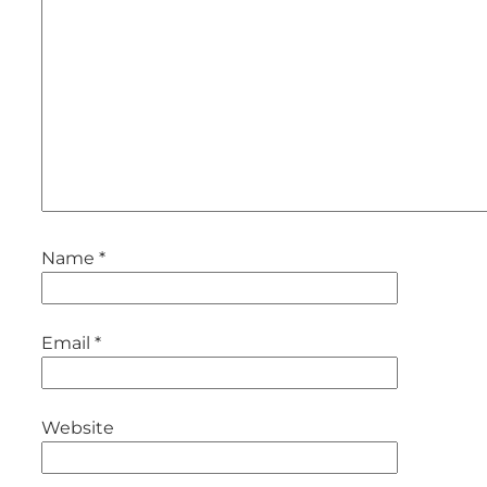
Name
*
Email
*
Website