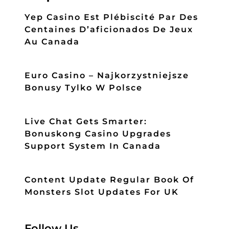
Yep Casino Est Plébiscité Par Des
Centaines D’aficionados De Jeux
Au Canada
Euro Casino – Najkorzystniejsze
Bonusy Tylko W Polsce
Live Chat Gets Smarter:
Bonuskong Casino Upgrades
Support System In Canada
Content Update Regular Book Of
Monsters Slot Updates For UK
Follow Us