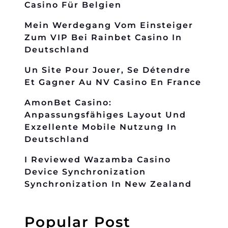
Casino Für Belgien
Mein Werdegang Vom Einsteiger
Zum VIP Bei Rainbet Casino In
Deutschland
Un Site Pour Jouer, Se Détendre
Et Gagner Au NV Casino En France
AmonBet Casino:
Anpassungsfähiges Layout Und
Exzellente Mobile Nutzung In
Deutschland
I Reviewed Wazamba Casino
Device Synchronization
Synchronization In New Zealand
Popular Post