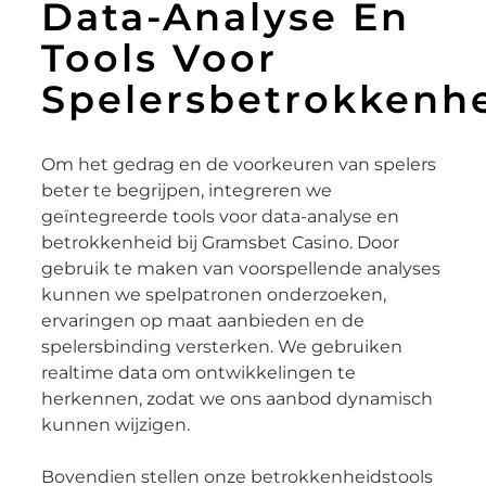
Data-Analyse En
Tools Voor
Spelersbetrokkenh
Om het gedrag en de voorkeuren van spelers
beter te begrijpen, integreren we
geïntegreerde tools voor data-analyse en
betrokkenheid bij Gramsbet Casino. Door
gebruik te maken van voorspellende analyses
kunnen we spelpatronen onderzoeken,
ervaringen op maat aanbieden en de
spelersbinding versterken. We gebruiken
realtime data om ontwikkelingen te
herkennen, zodat we ons aanbod dynamisch
kunnen wijzigen.
Bovendien stellen onze betrokkenheidstools