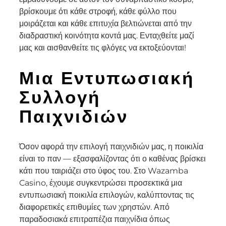
βρίσκουμε ότι κάθε στροφή, κάθε φύλλο που
μοιράζεται και κάθε επιτυχία βελτιώνεται από την
διαδραστική κοινότητα κοντά μας. Ενταχθείτε μαζί
μας και αισθανθείτε τις φλόγες να εκτοξεύονται!
Μια Εντυπωσιακή
Συλλογή
Παιχνιδιών
Όσον αφορά την επιλογή παιχνιδιών μας, η ποικιλία
είναι το παν — εξασφαλίζοντας ότι ο καθένας βρίσκει
κάτι που ταιριάζει στο ύφος του. Στο Wazamba
Casino, έχουμε συγκεντρώσει προσεκτικά μια
εντυπωσιακή ποικιλία επιλογών, καλύπτοντας τις
διαφορετικές επιθυμίες των χρηστών. Από
παραδοσιακά επιτραπέζια παιχνίδια όπως