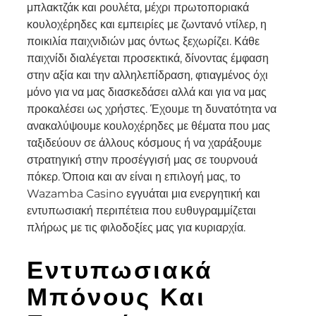
μπλακτζάκ και ρουλέτα, μέχρι πρωτοποριακά
κουλοχέρηδες και εμπειρίες με ζωντανό ντίλερ, η
ποικιλία παιχνιδιών μας όντως ξεχωρίζει. Κάθε
παιχνίδι διαλέγεται προσεκτικά, δίνοντας έμφαση
στην αξία και την αλληλεπίδραση, φτιαγμένος όχι
μόνο για να μας διασκεδάσει αλλά και για να μας
προκαλέσει ως χρήστες. Έχουμε τη δυνατότητα να
ανακαλύψουμε κουλοχέρηδες με θέματα που μας
ταξιδεύουν σε άλλους κόσμους ή να χαράξουμε
στρατηγική στην προσέγγισή μας σε τουρνουά
πόκερ. Όποια και αν είναι η επιλογή μας, το
Wazamba Casino εγγυάται μια ενεργητική και
εντυπωσιακή περιπέτεια που ευθυγραμμίζεται
πλήρως με τις φιλοδοξίες μας για κυριαρχία.
Εντυπωσιακά
Μπόνους Και