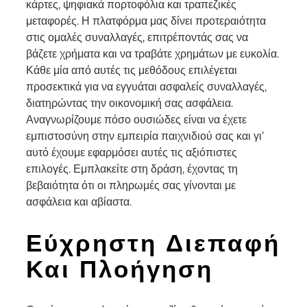
κάρτες, ψηφιακά πορτοφόλια και τραπεζικές
μεταφορές. Η πλατφόρμα μας δίνει προτεραιότητα
στις ομαλές συναλλαγές, επιτρέποντάς σας να
βάζετε χρήματα και να τραβάτε χρημάτων με ευκολία.
Κάθε μία από αυτές τις μεθόδους επιλέγεται
προσεκτικά για να εγγυάται ασφαλείς συναλλαγές,
διατηρώντας την οικονομική σας ασφάλεια.
Αναγνωρίζουμε πόσο ουσιώδες είναι να έχετε
εμπιστοσύνη στην εμπειρία παιχνιδιού σας και γι’
αυτό έχουμε εφαρμόσει αυτές τις αξιόπιστες
επιλογές. Εμπλακείτε στη δράση, έχοντας τη
βεβαιότητα ότι οι πληρωμές σας γίνονται με
ασφάλεια και αβίαστα.
Εύχρηστη Διεπαφή
Και Πλοήγηση