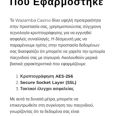
Που Εφαρμόστηκε
Το Wazamba Casino δίνει υψηλή προτεραιότητα
στην προστασία σας, χρησιμοποιώντας σύγχρονη
τεχνολογία κρυπτογράφησης για να εγγυηθεί
ασφαλείς συναλλαγές. Η δέσμευσή μας να
παραμένουμε ηγέτες στην προστασία δεδομένων
σας διασφαλίζει ότι μπορείτε να χαρείτε την εμπειρία
παιχνιδιού σας με σιγουριά. Ακολουθούν μερικά
βασικά χαρακτηριστικά που εφαρμόζουμε:
Κρυπτογράφηση AES-256
Secure Socket Layer (SSL)
Τακτικοί έλεγχοι ασφαλείας
Με αυτά τα δυνατά μέτρα, μπορείτε να
επικεντρωθείτε στη συγκίνηση του παιχνιδιού,
γνωρίζοντας ότι τα δεδομένα σας είναι