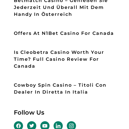
Betmatch Casino – Genießen Sie
Jederzeit Und Überall Mit Dem
Handy In Österreich
Offers At N1Bet Casino For Canada
Is Cleobetra Casino Worth Your
Time? Full Casino Review For
Canada
Cowboy Spin Casino – Titoli Con
Dealer In Diretta In Italia
Follow Us