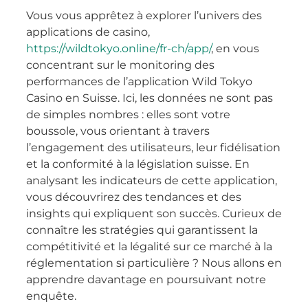
Vous vous apprêtez à explorer l’univers des
applications de casino,
https://wildtokyo.online/fr-ch/app/
, en vous
concentrant sur le monitoring des
performances de l’application Wild Tokyo
Casino en Suisse. Ici, les données ne sont pas
de simples nombres : elles sont votre
boussole, vous orientant à travers
l’engagement des utilisateurs, leur fidélisation
et la conformité à la législation suisse. En
analysant les indicateurs de cette application,
vous découvrirez des tendances et des
insights qui expliquent son succès. Curieux de
connaître les stratégies qui garantissent la
compétitivité et la légalité sur ce marché à la
réglementation si particulière ? Nous allons en
apprendre davantage en poursuivant notre
enquête.