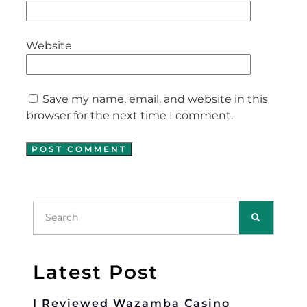
Website
Save my name, email, and website in this
browser for the next time I comment.
Latest Post
I Reviewed Wazamba Casino