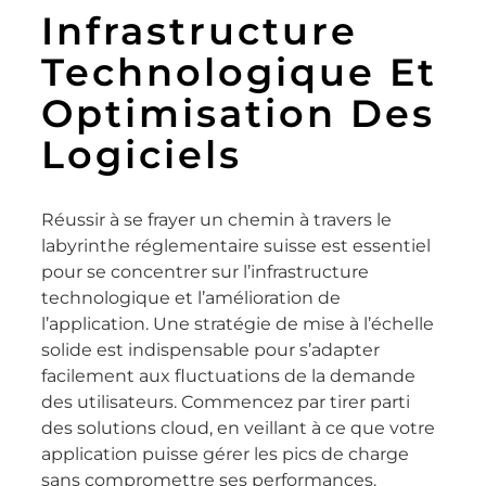
Infrastructure
Technologique Et
Optimisation Des
Logiciels
Réussir à se frayer un chemin à travers le
labyrinthe réglementaire suisse est essentiel
pour se concentrer sur l’infrastructure
technologique et l’amélioration de
l’application. Une stratégie de mise à l’échelle
solide est indispensable pour s’adapter
facilement aux fluctuations de la demande
des utilisateurs. Commencez par tirer parti
des solutions cloud, en veillant à ce que votre
application puisse gérer les pics de charge
sans compromettre ses performances.