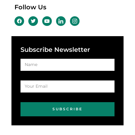
Follow Us
Subscribe Newsletter
SUBSCRIBE