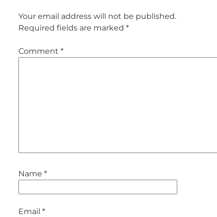
Your email address will not be published.
Required fields are marked
*
Comment
*
Name
*
Email
*