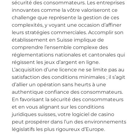
sécurité des consommateurs. Les entreprises
innovantes comme la vôtre valoriseront ce
challenge que représente la gestion de ces
complexités, y voyant une occasion d’affiner
leurs stratégies commerciales. Accomplir son
établissement en Suisse implique de
comprendre l’ensemble complexe des
réglementations nationales et cantonales qui
régissent les jeux d’argent en ligne.
L’acquisition d’une licence ne se limite pas au
satisfaction des conditions minimales ; il s’agit
d’allier un opération sans heurts à une
authentique confiance des consommateurs.
En favorisant la sécurité des consommateurs
et en vous alignant sur les conditions
juridiques suisses, votre logiciel de casino
peut prospérer dans l’un des environnements
législatifs les plus rigoureux d’Europe.