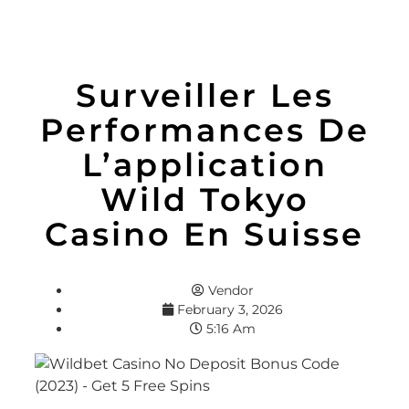
Surveiller Les
Performances De
L’application
Wild Tokyo
Casino En Suisse
Vendor
February 3, 2026
5:16 Am