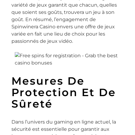
variété de jeux garantit que chacun, quelles
que soient ses goûts, trouvera un jeu à son
goût. En résumé, l’engagement de
Spinwinera Casino envers une offre de jeux
variée en fait une lieu de choix pour les
passionnés de jeux vidéo.
Mesures De
Protection Et De
Sûreté
Dans l’univers du gaming en ligne actuel, la
sécurité est essentielle pour garantir aux