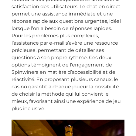
satisfaction des utilisateurs. Le chat en direct
permet une assistance immédiate et une
réponse rapide aux questions urgentes, idéal
lorsque l’on a besoin de réponses rapides.
Pour les problèmes plus complexes,
l’assistance par e-mail s’avère une ressource
précieuse, permettant de détailler ses
questions à son propre rythme. Ces deux
options témoignent de l’engagement de
Spinwinera en matière d’accessibilité et de
réactivité. En proposant plusieurs canaux, le
casino garantit à chaque joueur la possibilité
de choisir la méthode qui lui convient le
mieux, favorisant ainsi une expérience de jeu
plus inclusive.