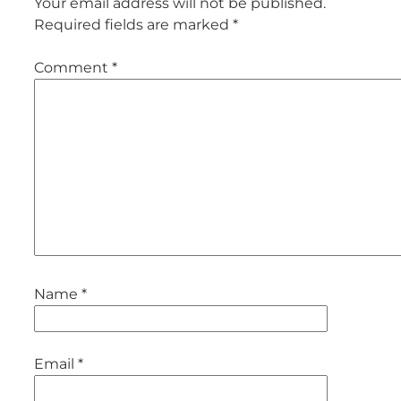
Your email address will not be published.
Required fields are marked
*
Comment
*
Name
*
Email
*