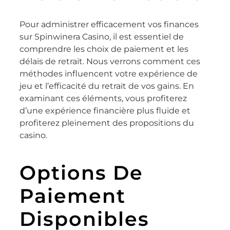
Pour administrer efficacement vos finances
sur Spinwinera Casino, il est essentiel de
comprendre les choix de paiement et les
délais de retrait. Nous verrons comment ces
méthodes influencent votre expérience de
jeu et l’efficacité du retrait de vos gains. En
examinant ces éléments, vous profiterez
d’une expérience financière plus fluide et
profiterez pleinement des propositions du
casino.
Options De
Paiement
Disponibles