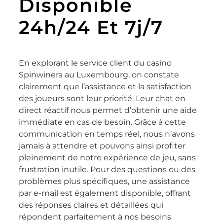
Disponible
24h/24 Et 7j/7
En explorant le service client du casino
Spinwinera au Luxembourg, on constate
clairement que l’assistance et la satisfaction
des joueurs sont leur priorité. Leur chat en
direct réactif nous permet d’obtenir une aide
immédiate en cas de besoin. Grâce à cette
communication en temps réel, nous n’avons
jamais à attendre et pouvons ainsi profiter
pleinement de notre expérience de jeu, sans
frustration inutile. Pour des questions ou des
problèmes plus spécifiques, une assistance
par e-mail est également disponible, offrant
des réponses claires et détaillées qui
répondent parfaitement à nos besoins