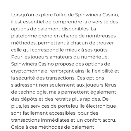
Lorsqu’on explore l’offre de Spinwinera Casino,
il est essentiel de comprendre la diversité des
options de paiement disponibles. La
plateforme prend en charge de nombreuses
méthodes, permettant à chacun de trouver
celle qui correspond le mieux à ses goûts.
Pour les joueurs amateurs du numérique,
Spinwinera Casino propose des options de
cryptomonnaie, renforçant ainsi la flexibilité et
la sécurité des transactions. Ces options
s’adressent non seulement aux joueurs férus
de technologie, mais permettent également
des dépôts et des retraits plus rapides. De
plus, les services de portefeuille électronique
sont facilement accessibles, pour des
transactions immédiates et un confort accru.
Grâce à ces méthodes de paiement