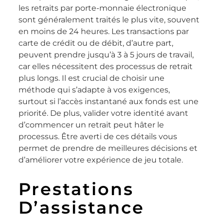
les retraits par porte-monnaie électronique
sont généralement traités le plus vite, souvent
en moins de 24 heures. Les transactions par
carte de crédit ou de débit, d’autre part,
peuvent prendre jusqu’à 3 à 5 jours de travail,
car elles nécessitent des processus de retrait
plus longs. Il est crucial de choisir une
méthode qui s’adapte à vos exigences,
surtout si l’accès instantané aux fonds est une
priorité. De plus, valider votre identité avant
d’commencer un retrait peut hâter le
processus. Être averti de ces détails vous
permet de prendre de meilleures décisions et
d’améliorer votre expérience de jeu totale.
Prestations
D’assistance