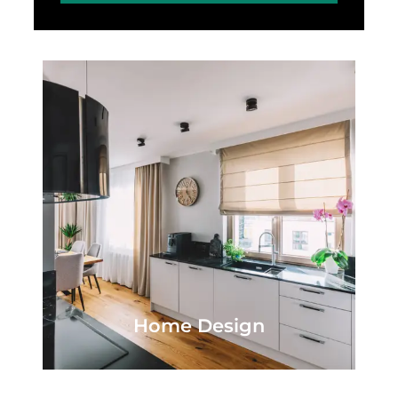
Home Design