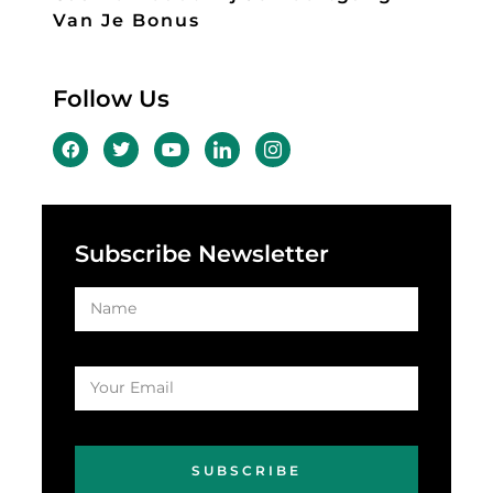
Van Je Bonus
Follow Us
Subscribe Newsletter
SUBSCRIBE