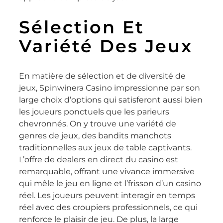
Sélection Et
Variété Des Jeux
En matière de sélection et de diversité de
jeux, Spinwinera Casino impressionne par son
large choix d’options qui satisferont aussi bien
les joueurs ponctuels que les parieurs
chevronnés. On y trouve une variété de
genres de jeux, des bandits manchots
traditionnelles aux jeux de table captivants.
L’offre de dealers en direct du casino est
remarquable, offrant une vivance immersive
qui mêle le jeu en ligne et l’frisson d’un casino
réel. Les joueurs peuvent interagir en temps
réel avec des croupiers professionnels, ce qui
renforce le plaisir de jeu. De plus, la large