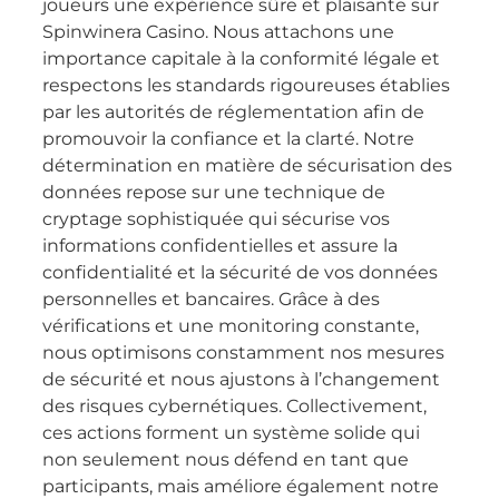
joueurs une expérience sûre et plaisante sur
Spinwinera Casino. Nous attachons une
importance capitale à la conformité légale et
respectons les standards rigoureuses établies
par les autorités de réglementation afin de
promouvoir la confiance et la clarté. Notre
détermination en matière de sécurisation des
données repose sur une technique de
cryptage sophistiquée qui sécurise vos
informations confidentielles et assure la
confidentialité et la sécurité de vos données
personnelles et bancaires. Grâce à des
vérifications et une monitoring constante,
nous optimisons constamment nos mesures
de sécurité et nous ajustons à l’changement
des risques cybernétiques. Collectivement,
ces actions forment un système solide qui
non seulement nous défend en tant que
participants, mais améliore également notre