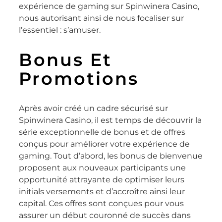
expérience de gaming sur Spinwinera Casino,
nous autorisant ainsi de nous focaliser sur
l’essentiel : s’amuser.
Bonus Et
Promotions
Après avoir créé un cadre sécurisé sur
Spinwinera Casino, il est temps de découvrir la
série exceptionnelle de bonus et de offres
conçus pour améliorer votre expérience de
gaming. Tout d’abord, les bonus de bienvenue
proposent aux nouveaux participants une
opportunité attrayante de optimiser leurs
initials versements et d’accroître ainsi leur
capital. Ces offres sont conçues pour vous
assurer un début couronné de succès dans