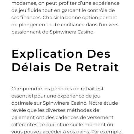
modernes, on peut profiter d’une expérience
de jeu fluide tout en gardant le contrôle de
ses finances. Choisir la bonne option permet
de plonger en toute confiance dans l’univers
passionnant de Spinwinera Casino.
Explication Des
Délais De Retrait
Comprendre les périodes de retrait est
essentiel pour une expérience de jeu
optimale sur Spinwinera Casino. Notre étude
révèle que les diverses méthodes de
paiement ont des cadences de versement
différentes, ce qui influe sur le moment où
vous pouvez accéder à vos gains. Par exemple,