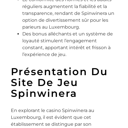
réguliers augmentent la fiabilité et la
transparence, rendant de Spinwinera un
option de divertissement sûr pour les
parieurs au Luxembourg.
Des bonus alléchants et un système de
loyauté stimulent l’engagement
constant, apportant intérêt et frisson à
l’expérience de jeu.
Présentation Du
Site De Jeu
Spinwinera
En explorant le casino Spinwinera au
Luxembourg, il est évident que cet
établissement se distingue par son