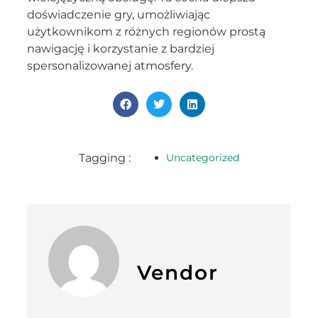
doświadczenie gry, umożliwiając
użytkownikom z różnych regionów prostą
nawigację i korzystanie z bardziej
spersonalizowanej atmosfery.
Tagging :
Uncategorized
Vendor