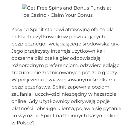
Kasyno Spinit stanowi atrakcyjną ofertę dla
polskich użytkowników poszukujących
bezpiecznego i wciągającego środowiska gry.
Jego przejrzysty interfejs użytkownika i
obszerna biblioteka gier odpowiadają
różnorodnym preferencjom, odzwierciedlając
zrozumienie zróżnicowanych potrzeb graczy.
W połączeniu z zaawansowanymi środkami
bezpieczeństwa, Spinit zapewnia poziom
zaufania i uczciwości niezbędny w hazardzie
online. Gdy użytkownicy odkrywają opcje
płatności i obsługę klienta, pojawia się pytanie:
co wyróżnia Spinit na tle innych kasyn online
w Polsce?