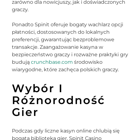
zarówno dla nowicjuszy, jak i doświadczonych
graczy.
Ponadto Spinit oferuje bogaty wachlarz opcji
płatności, dostosowanych do lokalnych
preferencji, gwarantując bezproblemowe
transakcje. Zaangażowanie kasyna w
bezpieczeństwo graczy i rozważne praktyki gry
budują
crunchbase.com
środowisko
wiarygodne, które zachęca polskich graczy.
Wybór I
Różnorodność
Gier
Podczas gdy liczne kasyn online chlubią się
bogatą biblioteką gier, Spinit Casino