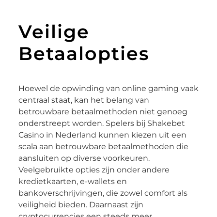
Veilige
Betaalopties
Hoewel de opwinding van online gaming vaak
centraal staat, kan het belang van
betrouwbare betaalmethoden niet genoeg
onderstreept worden. Spelers bij Shakebet
Casino in Nederland kunnen kiezen uit een
scala aan betrouwbare betaalmethoden die
aansluiten op diverse voorkeuren.
Veelgebruikte opties zijn onder andere
kredietkaarten, e-wallets en
bankoverschrijvingen, die zowel comfort als
veiligheid bieden. Daarnaast zijn
cryptocurrencies een steeds meer