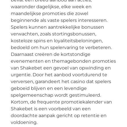
waaronder dagelijkse, elke week en
maandelijkse promoties die zowel
beginnende als vaste spelers interesseren.
Spelers kunnen aantrekkelijke bonussen
verwachten, zoals stortingsbonussen,
kosteloze spins en loyaliteitsbeloningen,
bedoeld om hun spelervaring te verbeteren.
Daarnaast creëren de kortstondige
evenementen en themagebonden promoties
van Shakebet een gevoel van opwinding en
urgentie. Door het aanbod voortdurend te
verversen, garandeert het casino dat spelers
geboeid blijven en een levendige
spelgemeenschap wordt gestimuleerd.
Kortom, de frequente promotiekalender van
Shakebet is een voorbeeld van een
doordachte aanpak gericht op retentie en
voldoening.