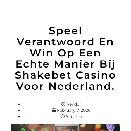
Speel
Verantwoord En
Win Op Een
Echte Manier Bij
Shakebet Casino
Voor Nederland.
Vendor
February 7, 2026
9:31 Am