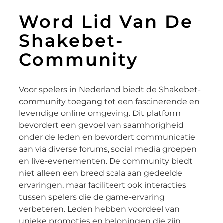
Word Lid Van De
Shakebet-
Community
Voor spelers in Nederland biedt de Shakebet-
community toegang tot een fascinerende en
levendige online omgeving. Dit platform
bevordert een gevoel van saamhorigheid
onder de leden en bevordert communicatie
aan via diverse forums, social media groepen
en live-evenementen. De community biedt
niet alleen een breed scala aan gedeelde
ervaringen, maar faciliteert ook interacties
tussen spelers die de game-ervaring
verbeteren. Leden hebben voordeel van
unieke promoties en beloningen die zijn