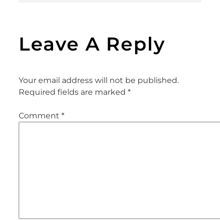
Leave A Reply
Your email address will not be published.
Required fields are marked
*
Comment
*