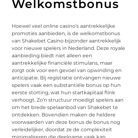
Welkomstbonus
Hoewel veel online casino’s aantrekkelijke
promoties aanbieden, is de welkomstbonus
van Shakebet Casino bijzonder aantrekkelijk
voor nieuwe spelers in Nederland. Deze royale
aanbieding biedt niet alleen een
aantrekkelijke financiële stimulans, maar
zorgt ook voor een gevoel van opwinding en
anticipatie. Bij registratie ontvangen nieuwe
spelers vaak een substantiële bonus op hun
eerste storting, wat hun startkapitaal flink
verhoogt. Zo’n structuur moedigt spelers aan
om het brede spelaanbod van Shakebet te
ontdekken. Bovendien maken de heldere
voorwaarden van deze bonus de bonus nog
verleidelijker, doordat ze de complexiteit
minimaliseren die deelname vaak kan