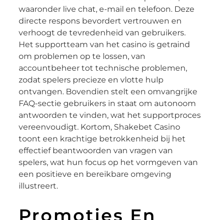
waaronder live chat, e-mail en telefoon. Deze
directe respons bevordert vertrouwen en
verhoogt de tevredenheid van gebruikers.
Het supportteam van het casino is getraind
om problemen op te lossen, van
accountbeheer tot technische problemen,
zodat spelers precieze en vlotte hulp
ontvangen. Bovendien stelt een omvangrijke
FAQ-sectie gebruikers in staat om autonoom
antwoorden te vinden, wat het supportproces
vereenvoudigt. Kortom, Shakebet Casino
toont een krachtige betrokkenheid bij het
effectief beantwoorden van vragen van
spelers, wat hun focus op het vormgeven van
een positieve en bereikbare omgeving
illustreert.
Promoties En