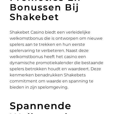
Bonussen Bij
Shakebet
Shakebet Casino biedt een verleidelijke
welkomstbonus die is ontworpen om nieuwe
spelers aan te trekken en hun eerste
spelervaring te verbeteren. Naast deze
welkomstbonus heeft het casino een
dynamische promotiekalender die bestaande
spelers betrokken houdt en waardeert. Deze
kenmerken benadrukken Shakebets
commitment om waarde en spanning te
bieden in zijn spelomgeving.
Spannende