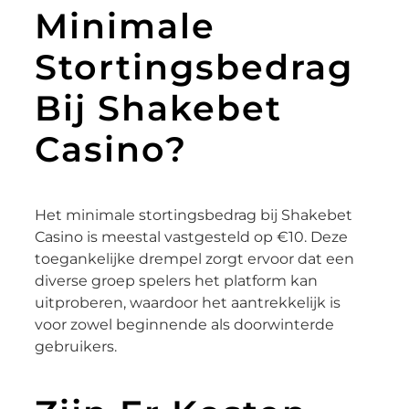
Minimale
Stortingsbedrag
Bij Shakebet
Casino?
Het minimale stortingsbedrag bij Shakebet
Casino is meestal vastgesteld op €10. Deze
toegankelijke drempel zorgt ervoor dat een
diverse groep spelers het platform kan
uitproberen, waardoor het aantrekkelijk is
voor zowel beginnende als doorwinterde
gebruikers.