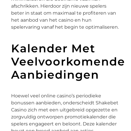
afschrikken. Hierdoor zijn nieuwe spelers
beter in staat om maximaal te profiteren van
het aanbod van het casino en hun
spelervaring vanaf het begin te optimaliseren.
Kalender Met
Veelvoorkomende
Aanbiedingen
Hoewel veel online casino’s periodieke
bonussen aanbieden, onderscheidt Shakebet
Casino zich met een uitgebreid opgezette en
zorgvuldig ontworpen promotiekalender die
spelers engageert en beloont. Deze kalender
bevat een breed aanbod aan acties,