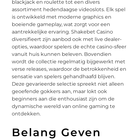
blackjack en roulette tot een divers
assortiment hedendaagse videoslots. Elk spel
is ontwikkeld met moderne graphics en
boeiende gameplay, wat zorgt voor een
aantrekkelijke ervaring. Shakebet Casino
diversifieert zijn aanbod ook met live dealer-
opties, waardoor spelers de echte casino-sfeer
vanuit huis kunnen beleven. Bovendien
wordt de collectie regelmatig bijgewerkt met
verse releases, waardoor de betrokkenheid en
sensatie van spelers gehandhaafd blijven.
Deze gevarieerde selectie spreekt niet alleen
geoefende gokkers aan, maar lokt ook
beginners aan die enthousiast zijn om de
dynamische wereld van online gaming te
ontdekken.
Belang Geven