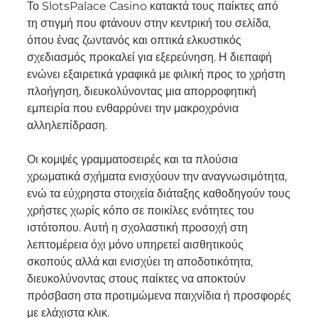
Το SlotsPalace Casino κατακτά τους παίκτες από
τη στιγμή που φτάνουν στην κεντρική του σελίδα,
όπου ένας ζωντανός και οπτικά ελκυστικός
σχεδιασμός προκαλεί για εξερεύνηση. Η διεπαφή
ενώνει εξαιρετικά γραφικά με φιλική προς το χρήστη
πλοήγηση, διευκολύνοντας μια απορροφητική
εμπειρία που ενθαρρύνει την μακροχρόνια
αλληλεπίδραση.
Οι κομψές γραμματοσειρές και τα πλούσια
χρωματικά σχήματα ενισχύουν την αναγνωσιμότητα,
ενώ τα εύχρηστα στοιχεία διάταξης καθοδηγούν τους
χρήστες χωρίς κόπο σε ποικίλες ενότητες του
ιστότοπου. Αυτή η σχολαστική προσοχή στη
λεπτομέρεια όχι μόνο υπηρετεί αισθητικούς
σκοπούς αλλά και ενισχύει τη αποδοτικότητα,
διευκολύνοντας στους παίκτες να αποκτούν
πρόσβαση στα προτιμώμενα παιχνίδια ή προσφορές
με ελάχιστα κλικ.