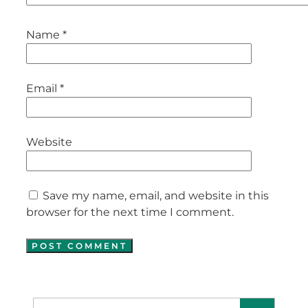
Name
*
Email
*
Website
Save my name, email, and website in this
browser for the next time I comment.