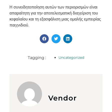
Η συνειδητοποίηση αυτών των περιορισμών είναι
απαραίτητη για την αποτελεσματική διαχείριση του
κεφαλαίου και τη εξασφάλιση μιας ομαλής εμπειρίας
παιχνιδιού.
Tagging :
Uncategorized
Vendor