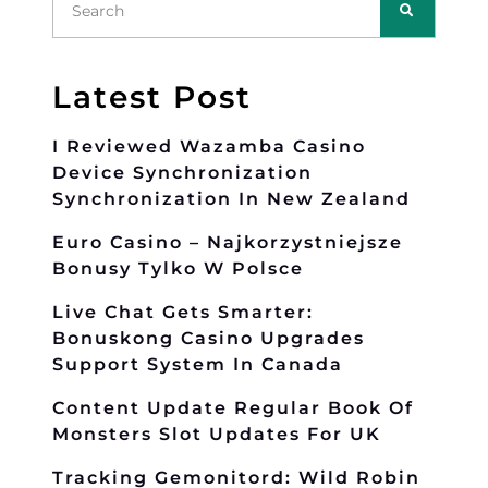
Latest Post
I Reviewed Wazamba Casino
Device Synchronization
Synchronization In New Zealand
Euro Casino – Najkorzystniejsze
Bonusy Tylko W Polsce
Live Chat Gets Smarter:
Bonuskong Casino Upgrades
Support System In Canada
Content Update Regular Book Of
Monsters Slot Updates For UK
Tracking Gemonitord: Wild Robin