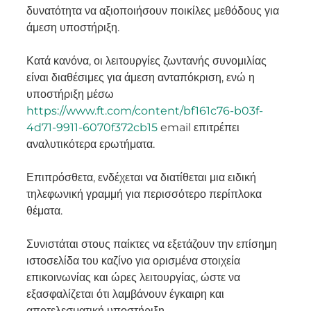
δυνατότητα να αξιοποιήσουν ποικίλες μεθόδους για
άμεση υποστήριξη.
Κατά κανόνα, οι λειτουργίες ζωντανής συνομιλίας
είναι διαθέσιμες για άμεση ανταπόκριση, ενώ η
υποστήριξη μέσω
https://www.ft.com/content/bf161c76-b03f-
4d71-9911-6070f372cb15
email επιτρέπει
αναλυτικότερα ερωτήματα.
Επιπρόσθετα, ενδέχεται να διατίθεται μια ειδική
τηλεφωνική γραμμή για περισσότερο περίπλοκα
θέματα.
Συνιστάται στους παίκτες να εξετάζουν την επίσημη
ιστοσελίδα του καζίνο για ορισμένα στοιχεία
επικοινωνίας και ώρες λειτουργίας, ώστε να
εξασφαλίζεται ότι λαμβάνουν έγκαιρη και
αποτελεσματική υποστήριξη.