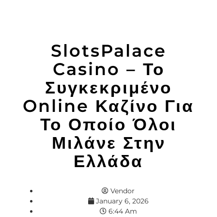
SlotsPalace
Casino – Το
Συγκεκριμένο
Online Καζίνο Για
Το Οποίο Όλοι
Μιλάνε Στην
Ελλάδα
Vendor
January 6, 2026
6:44 Am