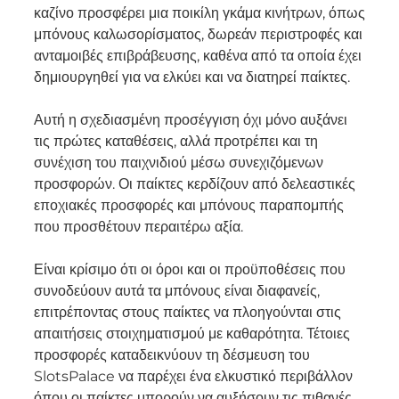
καζίνο προσφέρει μια ποικίλη γκάμα κινήτρων, όπως
μπόνους καλωσορίσματος, δωρεάν περιστροφές και
ανταμοιβές επιβράβευσης, καθένα από τα οποία έχει
δημιουργηθεί για να ελκύει και να διατηρεί παίκτες.
Αυτή η σχεδιασμένη προσέγγιση όχι μόνο αυξάνει
τις πρώτες καταθέσεις, αλλά προτρέπει και τη
συνέχιση του παιχνιδιού μέσω συνεχιζόμενων
προσφορών. Οι παίκτες κερδίζουν από δελεαστικές
εποχιακές προσφορές και μπόνους παραπομπής
που προσθέτουν περαιτέρω αξία.
Είναι κρίσιμο ότι οι όροι και οι προϋποθέσεις που
συνοδεύουν αυτά τα μπόνους είναι διαφανείς,
επιτρέποντας στους παίκτες να πλοηγούνται στις
απαιτήσεις στοιχηματισμού με καθαρότητα. Τέτοιες
προσφορές καταδεικνύουν τη δέσμευση του
SlotsPalace να παρέχει ένα ελκυστικό περιβάλλον
όπου οι παίκτες μπορούν να αυξήσουν τις πιθανές