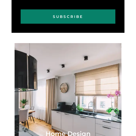
SUBSCRIBE
Home Design