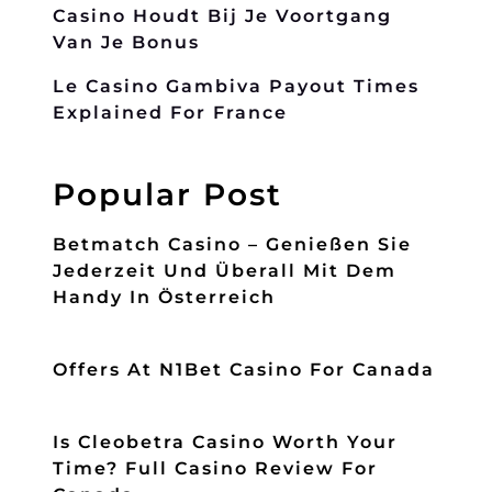
Casino Houdt Bij Je Voortgang
Van Je Bonus
Le Casino Gambiva Payout Times
Explained For France
Popular Post
Betmatch Casino – Genießen Sie
Jederzeit Und Überall Mit Dem
Handy In Österreich
Offers At N1Bet Casino For Canada
Is Cleobetra Casino Worth Your
Time? Full Casino Review For