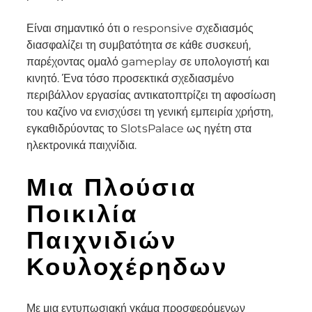
Είναι σημαντικό ότι ο responsive σχεδιασμός
διασφαλίζει τη συμβατότητα σε κάθε συσκευή,
παρέχοντας ομαλό gameplay σε υπολογιστή και
κινητό. Ένα τόσο προσεκτικά σχεδιασμένο
περιβάλλον εργασίας αντικατοπτρίζει τη αφοσίωση
του καζίνο να ενισχύσει τη γενική εμπειρία χρήστη,
εγκαθιδρύοντας το SlotsPalace ως ηγέτη στα
ηλεκτρονικά παιχνίδια.
Μια Πλούσια
Ποικιλία
Παιχνιδιών
Κουλοχέρηδων
Με μια εντυπωσιακή γκάμα προσφερόμενων