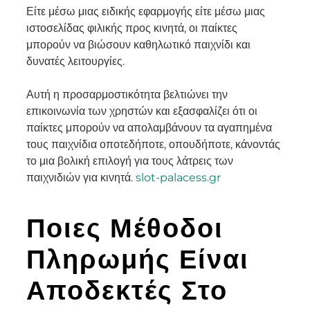
Είτε μέσω μιας ειδικής εφαρμογής είτε μέσω μιας
ιστοσελίδας φιλικής προς κινητά, οι παίκτες
μπορούν να βιώσουν καθηλωτικό παιχνίδι και
δυνατές λειτουργίες.
Αυτή η προσαρμοστικότητα βελτιώνει την
επικοινωνία των χρηστών και εξασφαλίζει ότι οι
παίκτες μπορούν να απολαμβάνουν τα αγαπημένα
τους παιχνίδια οποτεδήποτε, οπουδήποτε, κάνοντάς
το μια βολική επιλογή για τους λάτρεις των
παιχνιδιών για κινητά.
slot-palacess.gr
Ποιες Μέθοδοι
Πληρωμής Είναι
Αποδεκτές Στο