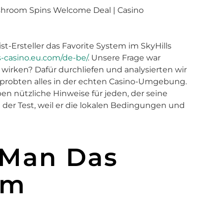
-Ersteller das Favorite System im SkyHills
ls-casino.eu.com/de-be/
. Unsere Frage war
n wirken? Dafür durchliefen und analysierten wir
probten alles in der echten Casino-Umgebung.
ben nützliche Hinweise für jeden, der seine
t der Test, weil er die lokalen Bedingungen und
 Man Das
em