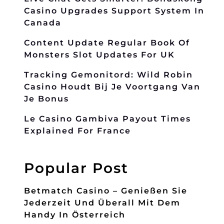
Casino Upgrades Support System In
Canada
Content Update Regular Book Of
Monsters Slot Updates For UK
Tracking Gemonitord: Wild Robin
Casino Houdt Bij Je Voortgang Van
Je Bonus
Le Casino Gambiva Payout Times
Explained For France
Popular Post
Betmatch Casino – Genießen Sie
Jederzeit Und Überall Mit Dem
Handy In Österreich