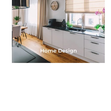
Home Design