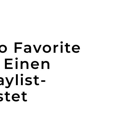
o Favorite
 Einen
ylist-
stet