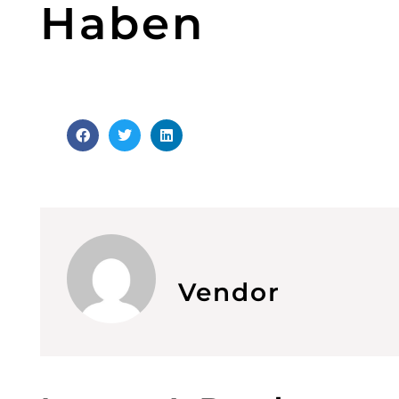
Haben
Vendor