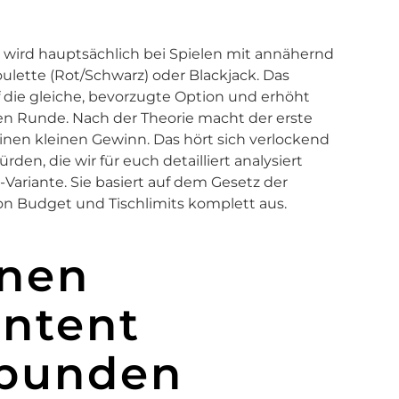
s wird hauptsächlich bei Spielen mit annähernd
lette (Rot/Schwarz) oder Blackjack. Das
f die gleiche, bevorzugte Option und erhöht
en Runde. Nach der Theorie macht der erste
inen kleinen Gewinn. Das hört sich verlockend
den, die wir für euch detailliert analysiert
Variante. Sie basiert auf dem Gesetz der
on Budget und Tischlimits komplett aus.
inen
ontent
ebunden