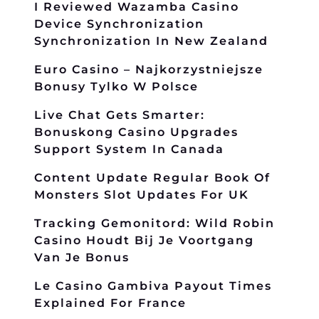
I Reviewed Wazamba Casino
Device Synchronization
Synchronization In New Zealand
Euro Casino – Najkorzystniejsze
Bonusy Tylko W Polsce
Live Chat Gets Smarter:
Bonuskong Casino Upgrades
Support System In Canada
Content Update Regular Book Of
Monsters Slot Updates For UK
Tracking Gemonitord: Wild Robin
Casino Houdt Bij Je Voortgang
Van Je Bonus
Le Casino Gambiva Payout Times
Explained For France