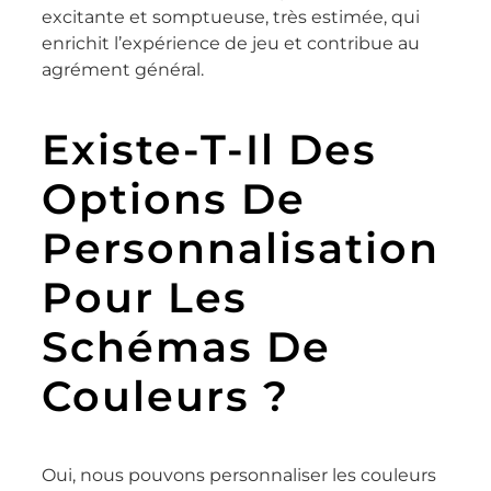
excitante et somptueuse, très estimée, qui
enrichit l’expérience de jeu et contribue au
agrément général.
Existe-T-Il Des
Options De
Personnalisation
Pour Les
Schémas De
Couleurs ?
Oui, nous pouvons personnaliser les couleurs