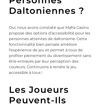
Personnes
Daltoniennes ?
Oui, nous avons constaté que Mafia Casino
propose des options d’accessibilité pour les
personnes atteintes de daltonisme. Cette
fonctionnalité bien pensée améliore
l’expérience de jeu et permet à tous de
profiter pleinement du divertissement sans
être entravés par leur perception des
couleurs. Continuons à rendre le jeu
accessible à tous !
Les Joueurs
Peuvent-Ils