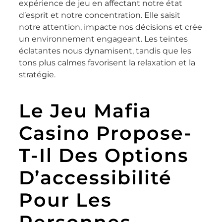
expérience de jeu en affectant notre état
d’esprit et notre concentration. Elle saisit
notre attention, impacte nos décisions et crée
un environnement engageant. Les teintes
éclatantes nous dynamisent, tandis que les
tons plus calmes favorisent la relaxation et la
stratégie.
Le Jeu Mafia
Casino Propose-
T-Il Des Options
D’accessibilité
Pour Les