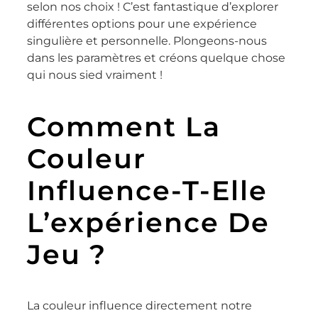
selon nos choix ! C’est fantastique d’explorer
différentes options pour une expérience
singulière et personnelle. Plongeons-nous
dans les paramètres et créons quelque chose
qui nous sied vraiment !
Comment La
Couleur
Influence-T-Elle
L’expérience De
Jeu ?
La couleur influence directement notre