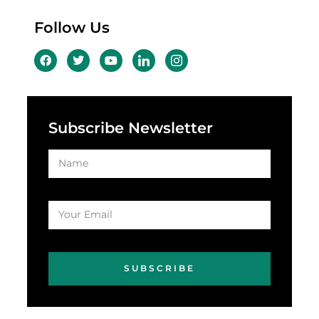
Follow Us
Subscribe Newsletter
SUBSCRIBE