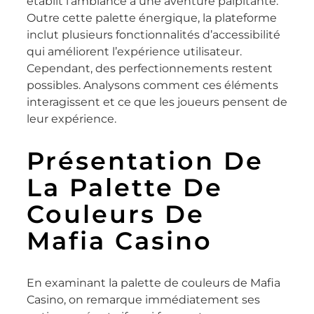
établit l’ambiance à une aventure palpitante.
Outre cette palette énergique, la plateforme
inclut plusieurs fonctionnalités d’accessibilité
qui améliorent l’expérience utilisateur.
Cependant, des perfectionnements restent
possibles. Analysons comment ces éléments
interagissent et ce que les joueurs pensent de
leur expérience.
Présentation De
La Palette De
Couleurs De
Mafia Casino
En examinant la palette de couleurs de Mafia
Casino, on remarque immédiatement ses