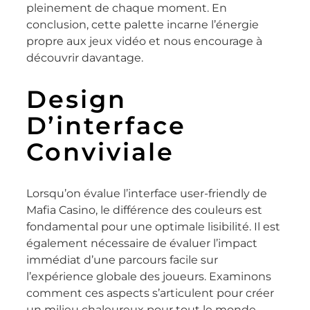
pleinement de chaque moment. En
conclusion, cette palette incarne l’énergie
propre aux jeux vidéo et nous encourage à
découvrir davantage.
Design
D’interface
Conviviale
Lorsqu’on évalue l’interface user-friendly de
Mafia Casino, le différence des couleurs est
fondamental pour une optimale lisibilité. Il est
également nécessaire de évaluer l’impact
immédiat d’une parcours facile sur
l’expérience globale des joueurs. Examinons
comment ces aspects s’articulent pour créer
un milieu chaleureux pour tout le monde.