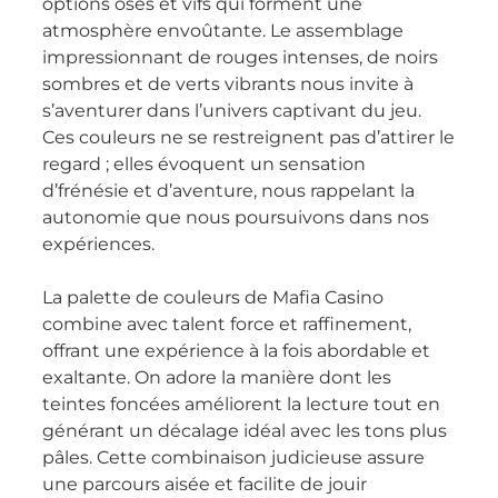
options osés et vifs qui forment une
atmosphère envoûtante. Le assemblage
impressionnant de rouges intenses, de noirs
sombres et de verts vibrants nous invite à
s’aventurer dans l’univers captivant du jeu.
Ces couleurs ne se restreignent pas d’attirer le
regard ; elles évoquent un sensation
d’frénésie et d’aventure, nous rappelant la
autonomie que nous poursuivons dans nos
expériences.
La palette de couleurs de Mafia Casino
combine avec talent force et raffinement,
offrant une expérience à la fois abordable et
exaltante. On adore la manière dont les
teintes foncées améliorent la lecture tout en
générant un décalage idéal avec les tons plus
pâles. Cette combinaison judicieuse assure
une parcours aisée et facilite de jouir