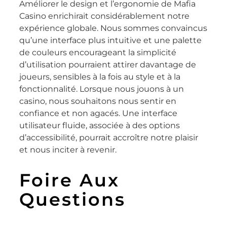
Améliorer le design et l’ergonomie de Mafia
Casino enrichirait considérablement notre
expérience globale. Nous sommes convaincus
qu’une interface plus intuitive et une palette
de couleurs encourageant la simplicité
d’utilisation pourraient attirer davantage de
joueurs, sensibles à la fois au style et à la
fonctionnalité. Lorsque nous jouons à un
casino, nous souhaitons nous sentir en
confiance et non agacés. Une interface
utilisateur fluide, associée à des options
d’accessibilité, pourrait accroître notre plaisir
et nous inciter à revenir.
Foire Aux
Questions