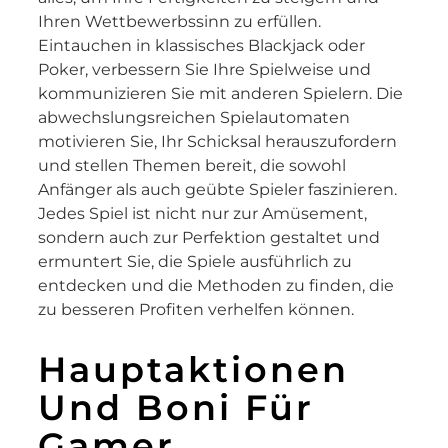
Ihren Wettbewerbssinn zu erfüllen.
Eintauchen in klassisches Blackjack oder
Poker, verbessern Sie Ihre Spielweise und
kommunizieren Sie mit anderen Spielern. Die
abwechslungsreichen Spielautomaten
motivieren Sie, Ihr Schicksal herauszufordern
und stellen Themen bereit, die sowohl
Anfänger als auch geübte Spieler faszinieren.
Jedes Spiel ist nicht nur zur Amüsement,
sondern auch zur Perfektion gestaltet und
ermuntert Sie, die Spiele ausführlich zu
entdecken und die Methoden zu finden, die
zu besseren Profiten verhelfen können.
Hauptaktionen
Und Boni Für
Gamer