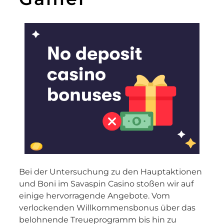
Bei der Untersuchung zu den Hauptaktionen
und Boni im Savaspin Casino stoßen wir auf
einige hervorragende Angebote. Vom
verlockenden Willkommensbonus über das
belohnende Treueprogramm bis hin zu