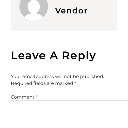
Vendor
Leave A Reply
Your email address will not be published.
Required fields are marked
*
Comment
*