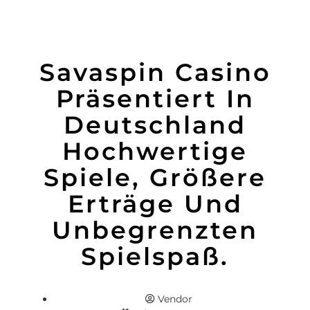
Savaspin Casino
Präsentiert In
Deutschland
Hochwertige
Spiele, Größere
Erträge Und
Unbegrenzten
Spielspaß.
Vendor