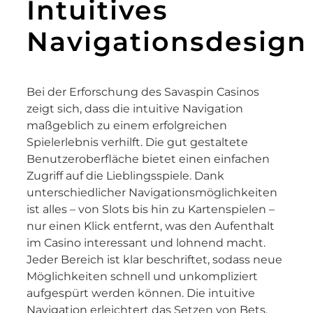
Intuitives
Navigationsdesign
Bei der Erforschung des Savaspin Casinos
zeigt sich, dass die intuitive Navigation
maßgeblich zu einem erfolgreichen
Spielerlebnis verhilft. Die gut gestaltete
Benutzeroberfläche bietet einen einfachen
Zugriff auf die Lieblingsspiele. Dank
unterschiedlicher Navigationsmöglichkeiten
ist alles – von Slots bis hin zu Kartenspielen –
nur einen Klick entfernt, was den Aufenthalt
im Casino interessant und lohnend macht.
Jeder Bereich ist klar beschriftet, sodass neue
Möglichkeiten schnell und unkompliziert
aufgespürt werden können. Die intuitive
Navigation erleichtert das Setzen von Bets,