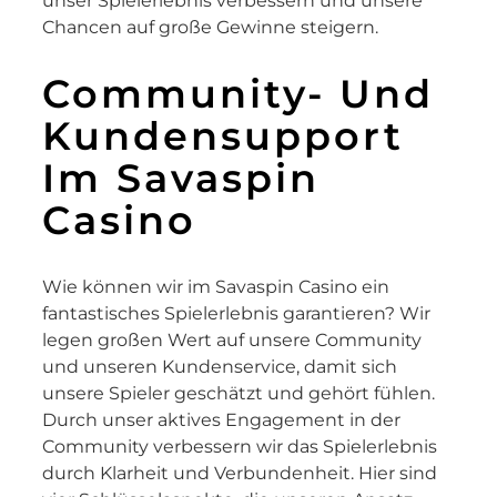
unser Spielerlebnis verbessern und unsere
Chancen auf große Gewinne steigern.
Community- Und
Kundensupport
Im Savaspin
Casino
Wie können wir im Savaspin Casino ein
fantastisches Spielerlebnis garantieren? Wir
legen großen Wert auf unsere Community
und unseren Kundenservice, damit sich
unsere Spieler geschätzt und gehört fühlen.
Durch unser aktives Engagement in der
Community verbessern wir das Spielerlebnis
durch Klarheit und Verbundenheit. Hier sind