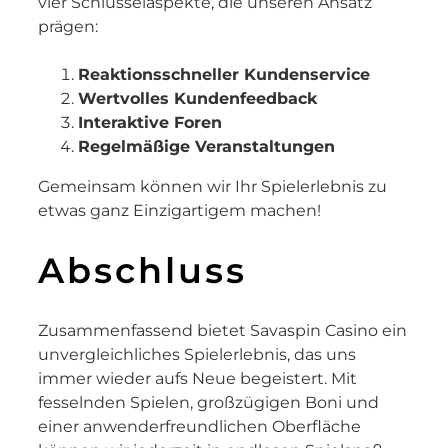
vier Schlüsselaspekte, die unseren Ansatz
prägen:
Reaktionsschneller Kundenservice
Wertvolles Kundenfeedback
Interaktive Foren
Regelmäßige Veranstaltungen
Gemeinsam können wir Ihr Spielerlebnis zu
etwas ganz Einzigartigem machen!
Abschluss
Zusammenfassend bietet Savaspin Casino ein
unvergleichliches Spielerlebnis, das uns
immer wieder aufs Neue begeistert. Mit
fesselnden Spielen, großzügigen Boni und
einer anwenderfreundlichen Oberfläche