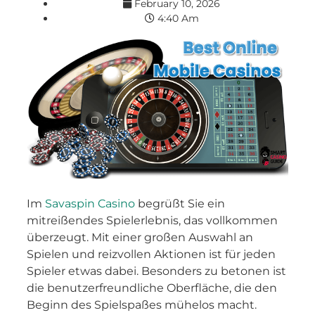
February 10, 2026
4:40 Am
Im
Savaspin Casino
begrüßt Sie ein
mitreißendes Spielerlebnis, das vollkommen
überzeugt. Mit einer großen Auswahl an
Spielen und reizvollen Aktionen ist für jeden
Spieler etwas dabei. Besonders zu betonen ist
die benutzerfreundliche Oberfläche, die den
Beginn des Spielspaßes mühelos macht.