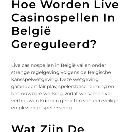
Hoe Worden Live
Casinospellen In
België
Gereguleerd?
Live casinospellen in België vallen onder
strenge regelgeving volgens de Belgische
kansspelwetgeving. Deze wetgeving
garandeert fair play, spelersbescherming en
betrouwbare werking, zodat we samen vol
vertrouwen kunnen genieten van een veilige
en plezierige spelervaring.
Wat Zijn De