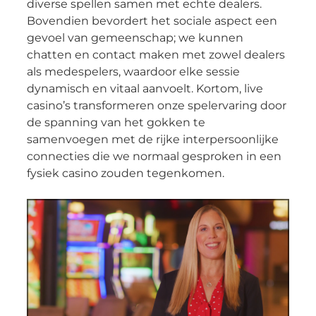
diverse spellen samen met echte dealers.
Bovendien bevordert het sociale aspect een
gevoel van gemeenschap; we kunnen
chatten en contact maken met zowel dealers
als medespelers, waardoor elke sessie
dynamisch en vitaal aanvoelt. Kortom, live
casino’s transformeren onze spelervaring door
de spanning van het gokken te
samenvoegen met de rijke interpersoonlijke
connecties die we normaal gesproken in een
fysiek casino zouden tegenkomen.