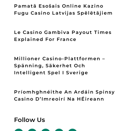
Pamatā Esošais Online Kazino
Fugu Casino Latvijas Spēlētājiem
Le Casino Gambiva Payout Times
Explained For France
Millioner Casino-Plattformen –
Spänning, Säkerhet Och
Intelligent Spel I Sverige
Príomhghnéithe An Ardáin Spinsy
Casino D’Imreoirí Na HÉireann
Follow Us