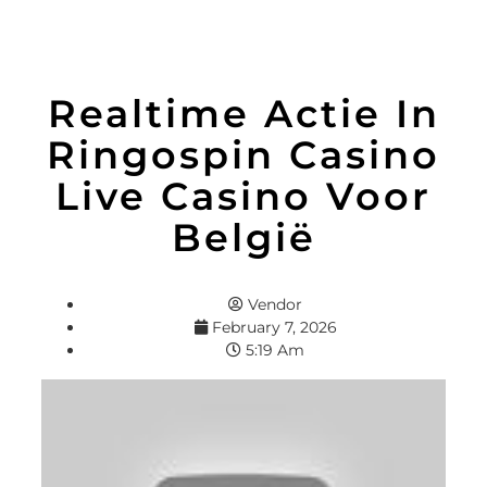
Realtime Actie In
Ringospin Casino
Live Casino Voor
België
Vendor
February 7, 2026
5:19 Am