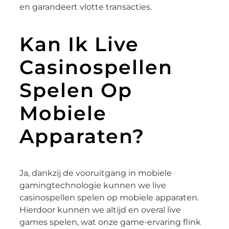
en garandeert vlotte transacties.
Kan Ik Live
Casinospellen
Spelen Op
Mobiele
Apparaten?
Ja, dankzij de vooruitgang in mobiele
gamingtechnologie kunnen we live
casinospellen spelen op mobiele apparaten.
Hierdoor kunnen we altijd en overal live
games spelen, wat onze game-ervaring flink