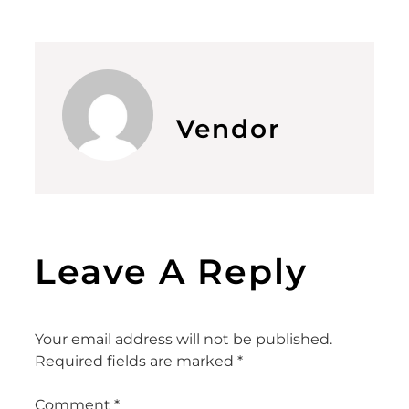
Vendor
Leave A Reply
Your email address will not be published.
Required fields are marked
*
Comment
*