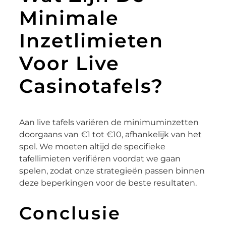
Minimale
Inzetlimieten
Voor Live
Casinotafels?
Aan live tafels variëren de minimuminzetten
doorgaans van €1 tot €10, afhankelijk van het
spel. We moeten altijd de specifieke
tafellimieten verifiëren voordat we gaan
spelen, zodat onze strategieën passen binnen
deze beperkingen voor de beste resultaten.
Conclusie