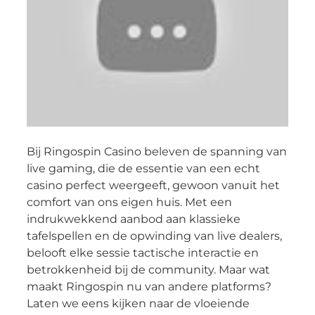
Bij Ringospin Casino beleven de spanning van
live gaming, die de essentie van een echt
casino perfect weergeeft, gewoon vanuit het
comfort van ons eigen huis. Met een
indrukwekkend aanbod aan klassieke
tafelspellen en de opwinding van live dealers,
belooft elke sessie tactische interactie en
betrokkenheid bij de community. Maar wat
maakt Ringospin nu van andere platforms?
Laten we eens kijken naar de vloeiende