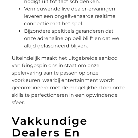
nodigt uit tot tactisch denken.
Vernieuwende live dealer-ervaringen
leveren een ongeëvenaarde realtime
connectie met het spel.
Bijzondere speltitels garanderen dat
onze adrenaline op peil blijft en dat we
altijd gefascineerd blijven.
Uiteindelijk maakt het uitgebreide aanbod
van Ringospin ons in staat om onze
spelervaring aan te passen op onze
voorkeuren, waarbij entertainment wordt
gecombineerd met de mogelijkheid om onze
skills te perfectioneren in een opwindende
sfeer.
Vakkundige
Dealers En