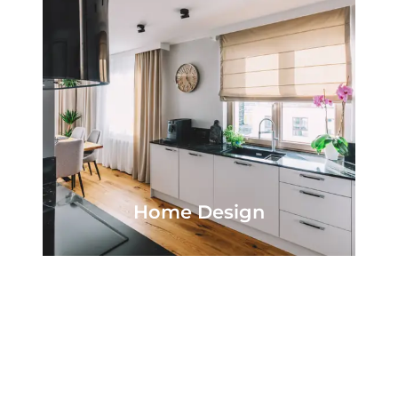
Home Design