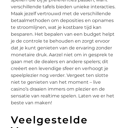
verschillende tafels bieden unieke interacties.
Maak jezelf vertrouwd met de verschillende
betaalmethoden om deposities en opnames
te stroomlijnen, wat je kostbare tijd kan
besparen. Het bepalen van een budget helpt
je de controle te behouden en zorgt ervoor
dat je kunt genieten van de ervaring zonder
monetaire druk. Aarzel niet om in gesprek te
gaan met de dealers en andere spelers; dit
creëert een levendige sfeer en verhoogt je
speelplezier nog verder. Vergeet ten slotte
niet te genieten van het moment – live
casino’s draaien immers om plezier en de
sensatie van realtime spelen. Laten we er het
beste van maken!
Veelgestelde