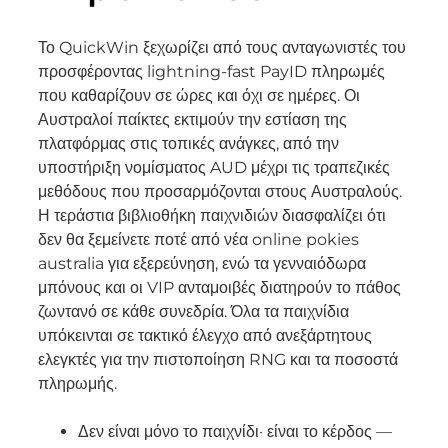
Το QuickWin ξεχωρίζει από τους ανταγωνιστές του
προσφέροντας lightning-fast PayID πληρωμές
που καθαρίζουν σε ώρες και όχι σε ημέρες. Οι
Αυστραλοί παίκτες εκτιμούν την εστίαση της
πλατφόρμας στις τοπικές ανάγκες, από την
υποστήριξη νομίσματος AUD μέχρι τις τραπεζικές
μεθόδους που προσαρμόζονται στους Αυστραλούς.
Η τεράστια βιβλιοθήκη παιχνιδιών διασφαλίζει ότι
δεν θα ξεμείνετε ποτέ από νέα online pokies
australia για εξερεύνηση, ενώ τα γενναιόδωρα
μπόνους και οι VIP ανταμοιβές διατηρούν το πάθος
ζωντανό σε κάθε συνεδρία. Όλα τα παιχνίδια
υπόκεινται σε τακτικό έλεγχο από ανεξάρτητους
ελεγκτές για την πιστοποίηση RNG και τα ποσοστά
πληρωμής.
Δεν είναι μόνο το παιχνίδι· είναι το κέρδος —