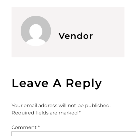
Vendor
Leave A Reply
Your email address will not be published.
Required fields are marked
*
Comment
*