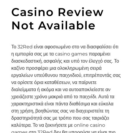
Casino Review
Not Available
Το 32Red είναι αφοσιωμένο στο να διασφαλίσει ότι
η εμπειρία σας με τα casino games παραμένει
διασκεδαστική, ασφαλής και υπό τον έλεγχό σας. Το
καζίνο προσφέρει μια ολοκληρωμένη σειρά
εργαλείων υπεύθυνου παιχνιδιού, επιτρέποντάς σας
να ορίσετε όρια καταθέσεων, να παίρνετε
διαλείμματα ή ακόμα και να αυτοαποκλείεστε αν
χρειάζεστε χρόνο μακριά από το παιχνίδι. Αυτά τα
χαρακτηριστικά είναι πάντα διαθέσιμα και εύκολα
στη χρήση, βοηθώντας σας να διαχειριστείτε τη
δραστηριότητά σας με τρόπο που σας ταιριάζει
καλύτερα. Το να ξεκινήσετε με online casino
games στο 32Red δεν θα μπορούσε να είναι πιο