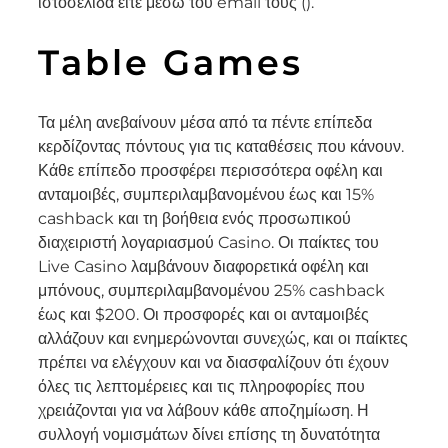
ιστοσελίδα είτε μέσω του email τους ().
Table Games
Τα μέλη ανεβαίνουν μέσα από τα πέντε επίπεδα
κερδίζοντας πόντους για τις καταθέσεις που κάνουν.
Κάθε επίπεδο προσφέρει περισσότερα οφέλη και
ανταμοιβές, συμπεριλαμβανομένου έως και 15%
cashback και τη βοήθεια ενός προσωπικού
διαχειριστή λογαριασμού Casino. Οι παίκτες του
Live Casino λαμβάνουν διαφορετικά οφέλη και
μπόνους, συμπεριλαμβανομένου 25% cashback
έως και $200. Οι προσφορές και οι ανταμοιβές
αλλάζουν και ενημερώνονται συνεχώς, και οι παίκτες
πρέπει να ελέγχουν και να διασφαλίζουν ότι έχουν
όλες τις λεπτομέρειες και τις πληροφορίες που
χρειάζονται για να λάβουν κάθε αποζημίωση. Η
συλλογή νομισμάτων δίνει επίσης τη δυνατότητα