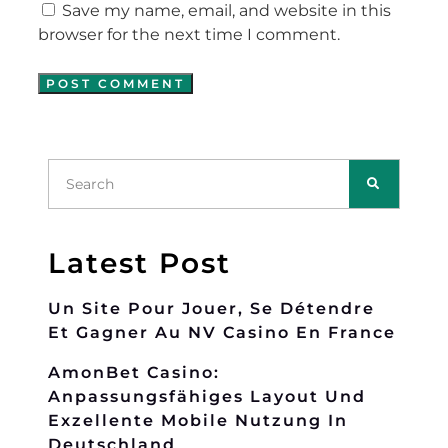
Save my name, email, and website in this
browser for the next time I comment.
Latest Post
Un Site Pour Jouer, Se Détendre
Et Gagner Au NV Casino En France
AmonBet Casino:
Anpassungsfähiges Layout Und
Exzellente Mobile Nutzung In
Deutschland