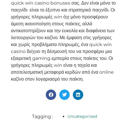
quick win casino bonuses σας. Δεν είναι μόνο το
παιχνίδι· είναι το έξυπνο και στρατηγικό παιχνίδι. Οι
γρήγορες πληρωμές win όχι μόνο προσφέρουν
άμεση ικανοποίηση στους παίκτες, αλλά
αντικατοπτρίζουν και την ευκολία και διαφάνεια των
λειτουργιών του καζίνο. Με έμφαση στις γρήγορες
και χωρίς προβλήματα πληρωμές, ένα quick win
casino δείχνει τη δέσμευσή του να προσφέρει μια
εξαιρετική gaming εμπειρία στους παίκτες του. Οι
γρήγορες πληρωμές win είναι η ταχεία και
αποτελεσματική μεταφορά κερδών από ένα online
καζίνο στον λογαριασμό του παίκτη.
Tagging :
Uncategorized