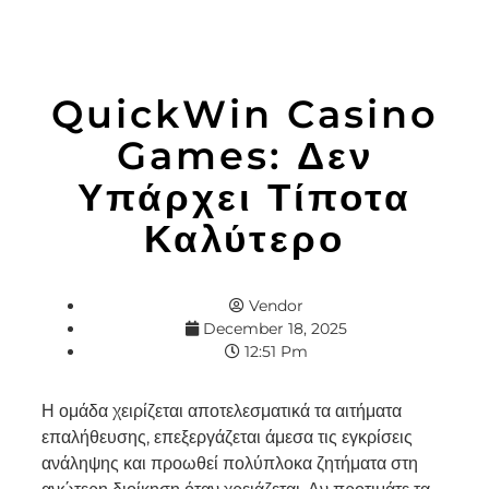
QuickWin Casino
Games: Δεν
Υπάρχει Τίποτα
Καλύτερο
Vendor
December 18, 2025
12:51 Pm
Η ομάδα χειρίζεται αποτελεσματικά τα αιτήματα
επαλήθευσης, επεξεργάζεται άμεσα τις εγκρίσεις
ανάληψης και προωθεί πολύπλοκα ζητήματα στη