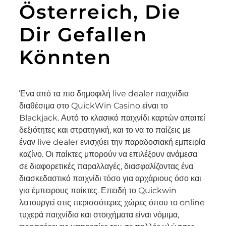
Österreich, Die
Dir Gefallen
Könnten
Ένα από τα πιο δημοφιλή live dealer παιχνίδια
διαθέσιμα στο QuickWin Casino είναι το
Blackjack. Αυτό το κλασικό παιχνίδι καρτών απαιτεί
δεξιότητες και στρατηγική, και το να το παίζεις με
έναν live dealer ενισχύει την παραδοσιακή εμπειρία
καζίνο. Οι παίκτες μπορούν να επιλέξουν ανάμεσα
σε διαφορετικές παραλλαγές, διασφαλίζοντας ένα
διασκεδαστικό παιχνίδι τόσο για αρχάριους όσο και
για έμπειρους παίκτες. Επειδή το Quickwin
λειτουργεί στις περισσότερες χώρες όπου το online
τυχερά παιχνίδια και στοιχήματα είναι νόμιμα,