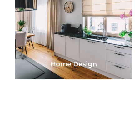
Home Design