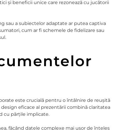
ici și beneficii unice care rezonează cu jucătorii
g sau a subiectelor adaptate ar putea captiva
sumatori, cum ar fi schemele de fidelizare sau
ul.
ocumentelor
e
rate este crucială pentru o întâlnire de reușită
esign eficace al prezentării combină claritatea
 cu părțile implicate.
unea, făcând datele complexe mai ușor de înțeles