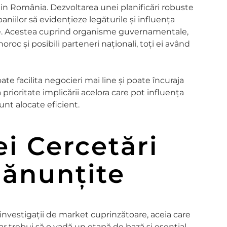
din România. Dezvoltarea unei planificări robuste
niilor să evidențieze legăturile și influența
Mine. Acestea cuprind organisme guvernamentale,
oroc și posibili parteneri naționali, toți ei având
e facilita negocieri mai line și poate încuraja
rioritate implicării acelora care pot influența
sunt alocate eficient.
i Cercetări
ănunțite
nvestigații de market cuprinzătoare, aceia care
 trebui să o vadă un etapă de bază și esențial.