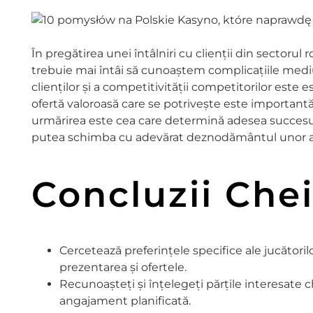
În pregătirea unei întâlniri cu clienții din sectorul
trebuie mai întâi să cunoaștem complicațiile mediul
clienților și a competitivității competitorilor este
ofertă valoroasă care se potrivește este importantă.
urmărirea este cea care determină adesea succesul
putea schimba cu adevărat deznodământul unor as
Concluzii Che
Cercetează preferințele specifice ale jucători
prezentarea și ofertele.
Recunoașteți și înțelegeți părțile interesate
angajament planificată.