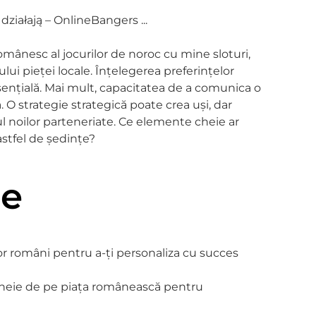
 românesc al jocurilor de noroc cu mine sloturi,
ui pieței locale. Înțelegerea preferințelor
 esențială. Mai mult, capacitatea de a comunica o
 O strategie strategică poate crea uși, dar
 noilor parteneriate. Ce elemente cheie ar
tfel de ședințe?
ie
lor români pentru a-ți personaliza cu succes
 cheie de pe piața românească pentru