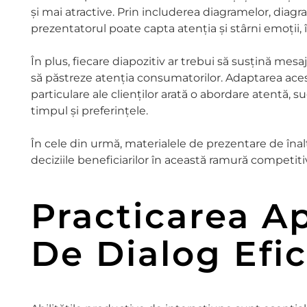
și mai atractive. Prin includerea diagramelor, diagra
prezentatorul poate capta atenția și stârni emoții, 
În plus, fiecare diapozitiv ar trebui să susțină mesa
să păstreze atenția consumatorilor. Adaptarea ace
particulare ale clienților arată o abordare atentă, 
timpul și preferințele.
În cele din urmă, materialele de prezentare de înalt
deciziile beneficiarilor în această ramură competiti
Practicarea Ap
De Dialog Efi