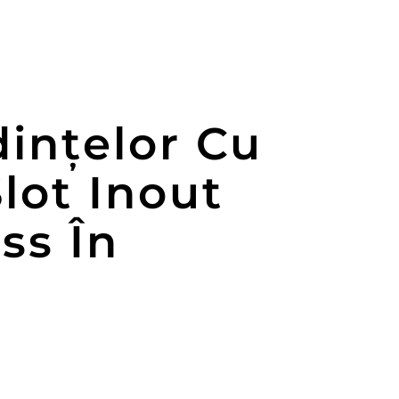
dințelor Cu
Slot Inout
ss În