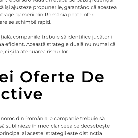
 să își ajusteze propunerile, garantând că acestea
 atrage gamerii din România poate oferi
are se schimbă rapid.
ială; companiile trebuie să identifice jucătorii
iona eficient. Această strategie duală nu numai că
 ci și la atenuarea riscurilor.
ei Oferte De
ctive
de noroc din România, o companie trebuie să
 să sublinieze în mod clar ceea ce deosebește
rincipal al acestei strategii este distincția