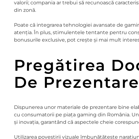
valorii; compania ar trebui să recunoască caracterist
din zonă.
Poate că integrarea tehnologiei avansate de gamin
atenția. În plus, stimulentele tentante pentru con
bonusurile exclusive, pot crește și mai mult interes
Pregătirea D
De Prezentar
Dispunerea unor materiale de prezentare bine elabo
cu consumatorii pe piața gaming din România. Un d
și inovația, garantând că aspectele cheie corespund
Utilizarea povestirii vizuale îmbunătățește narați