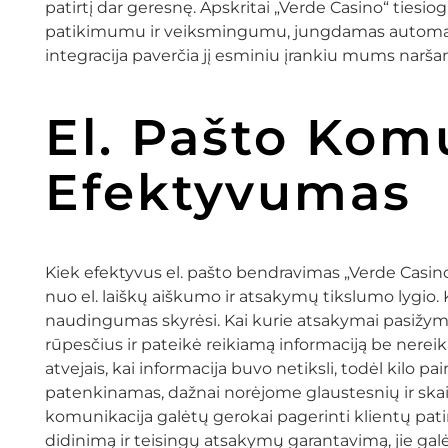
patirtį dar geresnę. Apskritai „Verde Casino“ tiesi
patikimumu ir veiksmingumu, jungdamas automatiz
integracija paverčia jį esminiu įrankiu mums naršan
El. Pašto Kom
Efektyvumas
Kiek efektyvus el. pašto bendravimas „Verde Casino
nuo el. laiškų aiškumo ir atsakymų tikslumo lygio.
naudingumas skyrėsi. Kai kurie atsakymai pasižymė
rūpesčius ir pateikė reikiamą informaciją be nerei
atvejais, kai informacija buvo netiksli, todėl kilo 
patenkinamas, dažnai norėjome glaustesnių ir skaid
komunikacija galėtų gerokai pagerinti klientų pati
didinimą ir teisingų atsakymų garantavimą, jie gal