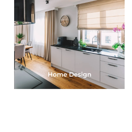
Home Design