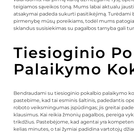
teigiamos sąveikos toną. Mums labai aktualu jaustis
atsakymai padeda sukurti pasitikėjimą. Turėdami 
pirmenybę mūsų poreikiams, todėl mums patogiau kr
sklandus susisiekimas su pagalbos tarnyba gali tur
Tiesioginio Po
Palaikymo Ko
Bendraudami su tiesioginio pokalbio palaikymo ko
pastebime, kad tai esminis šaltinis, padedantis op
roboto veiksmingumas įspūdingas; jis greitai pa
klausimus. Kai reikia žmonių pagalbos, pereiga vy
trikdžius. Pastebėjome, kad agentai yra kompete
kelias minutes, o tai žymiai padidina vartotojų dž