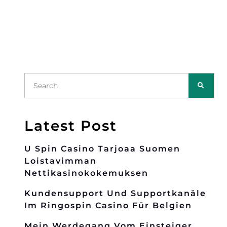
Latest Post
U Spin Casino Tarjoaa Suomen
Loistavimman
Nettikasinokokemuksen
Kundensupport Und Supportkanäle
Im Ringospin Casino Für Belgien
Mein Werdegang Vom Einsteiger