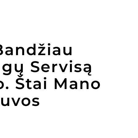
Bandžiau
ugų Servisą
o. Štai Mano
uvos