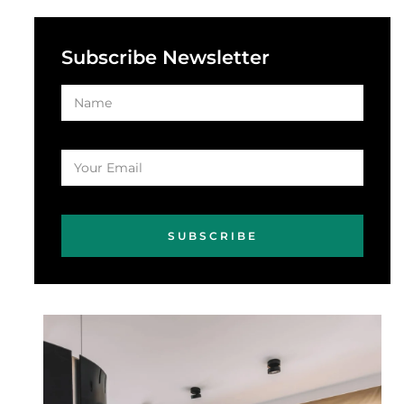
Subscribe Newsletter
SUBSCRIBE