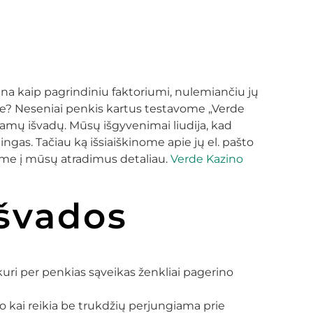
ina kaip pagrindiniu faktoriumi, nulemiančiu jų
e? Neseniai penkis kartus testavome „Verde
amų išvadų. Mūsų išgyvenimai liudija, kad
ngas. Tačiau ką išsiaiškinome apie jų el. pašto
me į mūsų atradimus detaliau.
Verde Kazino
Išvados
, kuri per penkias sąveikas ženkliai pagerino
 o kai reikia be trukdžių perjungiama prie