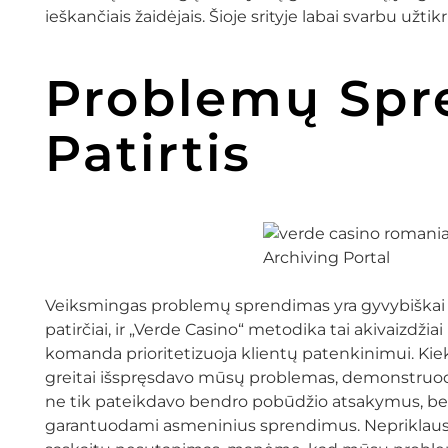
ieškančiais žaidėjais. Šioje srityje labai svarbu užtik
Problemų Spr
Patirtis
Veiksmingas problemų sprendimas yra gyvybiškai 
patirčiai, ir „Verde Casino“ metodika tai akivaizd
komanda prioritetizuoja klientų patenkinimui. Kiek
greitai išspręsdavo mūsų problemas, demonstruo
ne tik pateikdavo bendro pobūdžio atsakymus, bet i
garantuodami asmeninius sprendimus. Nepriklauso