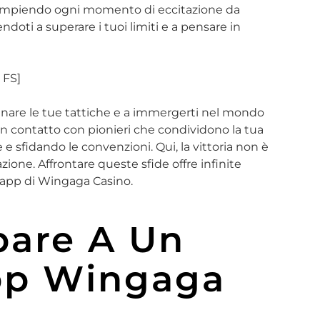
 riempiendo ogni momento di eccitazione da
ndoti a superare i tuoi limiti e a pensare in
ffinare le tue tattiche e a immergerti nel mondo
in contatto con pionieri che condividono la tua
 e sfidando le convenzioni. Qui, la vittoria non è
pazione. Affrontare queste sfide offre infinite
l’app di Wingaga Casino.
pare A Un
app Wingaga