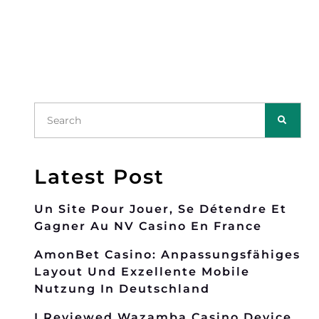
Latest Post
Un Site Pour Jouer, Se Détendre Et
Gagner Au NV Casino En France
AmonBet Casino: Anpassungsfähiges
Layout Und Exzellente Mobile
Nutzung In Deutschland
I Reviewed Wazamba Casino Device