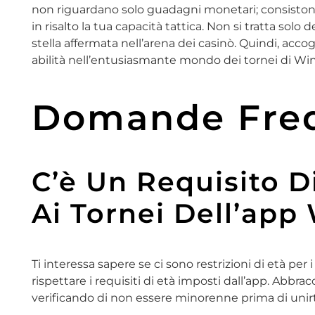
non riguardano solo guadagni monetari; consistono 
in risalto la tua capacità tattica. Non si tratta solo
stella affermata nell’arena dei casinò. Quindi, accogli
abilità nell’entusiasmante mondo dei tornei di Wi
Domande Fre
C’è Un Requisito Di
Ai Tornei Dell’ap
Ti interessa sapere se ci sono restrizioni di età per i
rispettare i requisiti di età imposti dall’app. Abbr
verificando di non essere minorenne prima di unirt