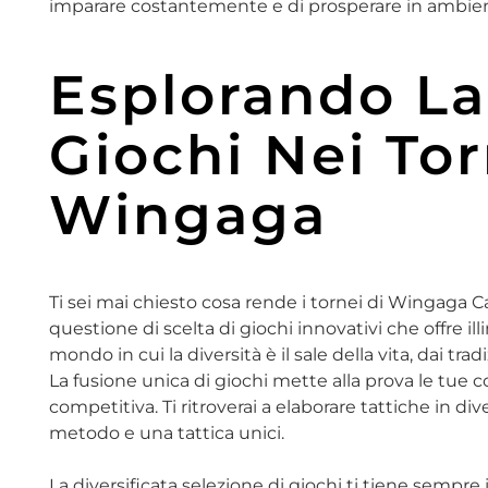
imparare costantemente e di prosperare in ambient
Esplorando La
Giochi Nei Tor
Wingaga
Ti sei mai chiesto cosa rende i tornei di Wingaga 
questione di scelta di giochi innovativi che offre il
mondo in cui la diversità è il sale della vita, dai trad
La fusione unica di giochi mette alla prova le tue
competitiva. Ti ritroverai a elaborare tattiche in di
metodo e una tattica unici.
La diversificata selezione di giochi ti tiene sempre