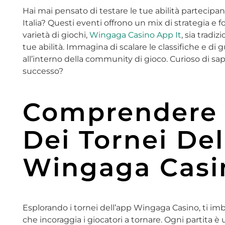
Hai mai pensato di testare le tue abilità partecip
Italia? Questi eventi offrono un mix di strategia e 
varietà di giochi,
Wingaga Casino App It
, sia tradi
tue abilità. Immagina di scalare le classifiche e 
all’interno della community di gioco. Curioso di sa
successo?
Comprendere 
Dei Tornei Del
Wingaga Casi
Esplorando i tornei dell’app Wingaga Casino, ti imb
che incoraggia i giocatori a tornare. Ogni partita è