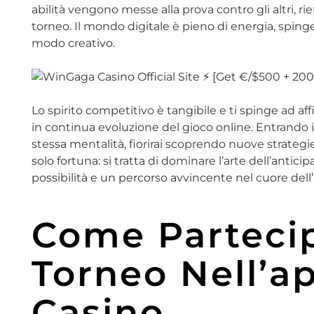
abilità vengono messe alla prova contro gli altri,
torneo. Il mondo digitale è pieno di energia, spinge
modo creativo.
Lo spirito competitivo è tangibile e ti spinge ad a
in continua evoluzione del gioco online. Entrando 
stessa mentalità, fiorirai scoprendo nuove strategie
solo fortuna: si tratta di dominare l’arte dell’antici
possibilità e un percorso avvincente nel cuore del
Come Parteci
Torneo Nell’
Casino