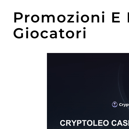
Promozioni E 
Giocatori