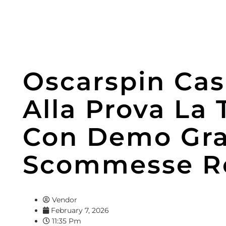
Oscarspin Cas
Alla Prova La
Con Demo Gra
Scommesse Rea
Vendor
February 7, 2026
11:35 Pm