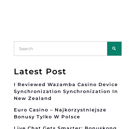
Latest Post
I Reviewed Wazamba Casino Device
Synchronization Synchronization In
New Zealand
Euro Casino – Najkorzystniejsze
Bonusy Tylko W Polsce
Live Chat Gets Smarter: Bonuskong