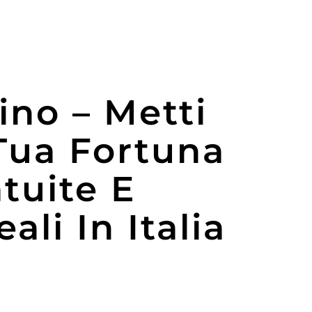
ino – Metti
 Tua Fortuna
tuite E
li In Italia