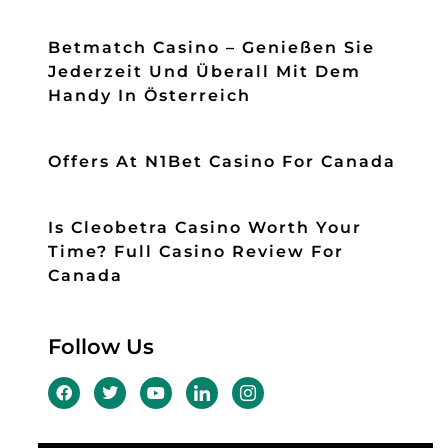
Betmatch Casino – Genießen Sie
Jederzeit Und Überall Mit Dem
Handy In Österreich
Offers At N1Bet Casino For Canada
Is Cleobetra Casino Worth Your
Time? Full Casino Review For
Canada
Follow Us