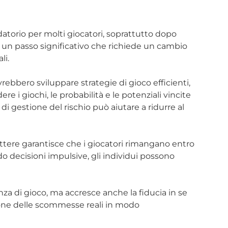
atorio per molti giocatori, soprattutto dopo
È un passo significativo che richiede un cambio
li.
ebbero sviluppare strategie di gioco efficienti,
re i giochi, le probabilità e le potenziali vincite
i gestione del rischio può aiutare a ridurre al
tere garantisce che i giocatori rimangano entro
do decisioni impulsive, gli individui possono
za di gioco, ma accresce anche la fiducia in se
ione delle scommesse reali in modo