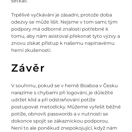
setkali.
Trpělivé vyčkávání je zásadní, protože doba
odezvy se může lišit. Nejsme v tom sami; tým
podpory má odborné znalosti potřebné k
tomu, aby nám asistoval překonat tyto výzvy a
znovu získat přístup k našemu napínavému
herní zkušenosti.
Závěr
V souhrnu, pokud se v herně Boaboa v Česku
narazíme s chybami při logování, je důležité
udržet klid a při odstraňování potíže
postupovat metodicky. Můžeme vyřešit běžné
potíže, obnovit passwords a v nutnosti se
dokonce spojit se zákaznickou podporou.
Není to ale poněkud znepokojující, když nám