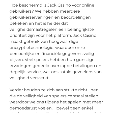
Hoe beschermd is Jack Casino voor online
gebruikers? We hebben meerdere
gebruikerservaringen en beoordelingen
bekeken en het is helder dat
veiligheidsmaatregelen een belangrijkste
prioriteit zijn voor het platform. Jack Casino
maakt gebruik van hoogwaardige
encryptietechnologie, waardoor onze
persoonlijke en financiële gegevens veilig
blijven. Veel spelers hebben hun gunstige
ervaringen gedeeld over rappe betalingen en
degelijk service, wat ons totale gevoelens van
veiligheid versterkt.
Verder houden ze zich aan strikte richtlijnen
die de veiligheid van spelers centraal stellen,
waardoor we ons tijdens het spelen met meer
gemoedsrust voelen. Hoewel geen enkel