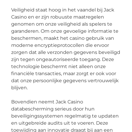
Veiligheid staat hoog in het vaandel bij Jack
Casino en er zijn robuuste maatregelen
genomen om onze veiligheid als spelers te
garanderen. Om onze gevoelige informatie te
beschermen, maakt het casino gebruik van
moderne encryptieprotocollen die ervoor
zorgen dat alle verzonden gegevens beveiligd
zijn tegen ongeautoriseerde toegang. Deze
technologie beschermt niet alleen onze
financiële transacties, maar zorgt er ook voor
dat onze persoonlijke gegevens vertrouwelijk
blijven.
Bovendien neemt Jack Casino
databescherming serieus door hun
beveiligingssystemen regelmatig te updaten
en uitgebreide audits uit te voeren. Deze
toewijding aan innovatie draagt bij aan een