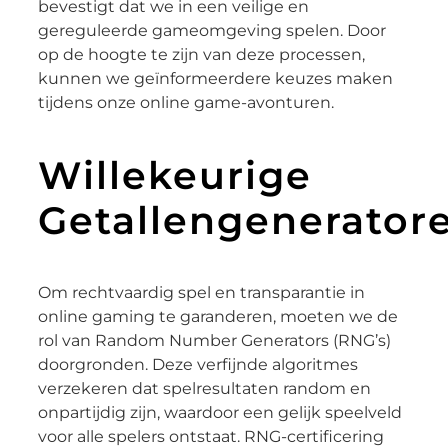
bevestigt dat we in een veilige en
gereguleerde gameomgeving spelen. Door
op de hoogte te zijn van deze processen,
kunnen we geïnformeerdere keuzes maken
tijdens onze online game-avonturen.
Willekeurige
Getallengenerator
Om rechtvaardig spel en transparantie in
online gaming te garanderen, moeten we de
rol van Random Number Generators (RNG’s)
doorgronden. Deze verfijnde algoritmes
verzekeren dat spelresultaten random en
onpartijdig zijn, waardoor een gelijk speelveld
voor alle spelers ontstaat. RNG-certificering