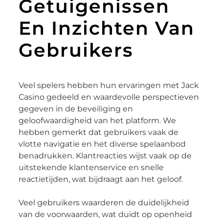
Getuigenissen
En Inzichten Van
Gebruikers
Veel spelers hebben hun ervaringen met Jack
Casino gedeeld en waardevolle perspectieven
gegeven in de beveiliging en
geloofwaardigheid van het platform. We
hebben gemerkt dat gebruikers vaak de
vlotte navigatie en het diverse spelaanbod
benadrukken. Klantreacties wijst vaak op de
uitstekende klantenservice en snelle
reactietijden, wat bijdraagt aan het geloof.
Veel gebruikers waarderen de duidelijkheid
van de voorwaarden, wat duidt op openheid