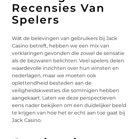
Recensies Van
Spelers
Wat de belevingen van gebruikers bij Jack
Casino betreft, hebben we een mix van
verklaringen gevonden die zowel de sensatie
als de bezwaren belichten. Veel spelers delen
waardevolle inzichten over hun winsten en
nederlagen, maar we moeten ook
oplettendheid besteden aan de
veiligheidskwesties die sommigen hebben
aangekaart. Laten we deze perspectieven
eens nader bekijken om een duidelijker beeld
te krijgen van hoe het er echt aan toe gaat bij
Jack Casino.