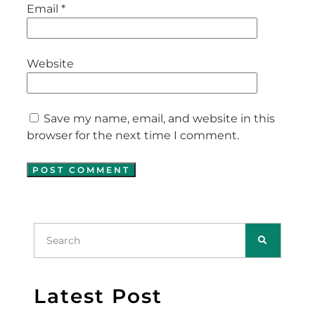
Email
*
Website
Save my name, email, and website in this
browser for the next time I comment.
Latest Post