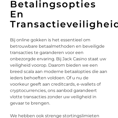
Betalingsopties
En
Transactieveilighei
Bij online gokken is het essentieel om
betrouwbare betaalmethoden en beveiligde
transacties te garanderen voor een
onbezorgde ervaring. Bij Jack Casino staat uw
veiligheid voorop. Daarom bieden we een
breed scala aan moderne betaalopties die aan
ieders behoeften voldoen. Of u nu de
voorkeur geeft aan creditcards, e-wallets of
cryptocurrencies, ons aanbod garandeert
vlotte transacties zonder uw veiligheid in
gevaar te brengen.
We hebben ook strenge stortingslimieten