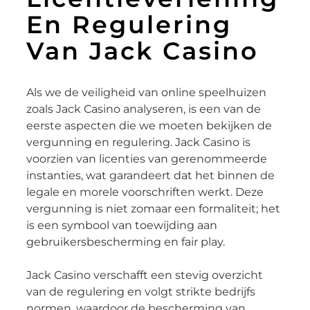
En Regulering
Van Jack Casino
Als we de veiligheid van online speelhuizen
zoals Jack Casino analyseren, is een van de
eerste aspecten die we moeten bekijken de
vergunning en regulering. Jack Casino is
voorzien van licenties van gerenommeerde
instanties, wat garandeert dat het binnen de
legale en morele voorschriften werkt. Deze
vergunning is niet zomaar een formaliteit; het
is een symbool van toewijding aan
gebruikersbescherming en fair play.
Jack Casino verschafft een stevig overzicht
van de regulering en volgt strikte bedrijfs
normen, waardoor de bescherming van