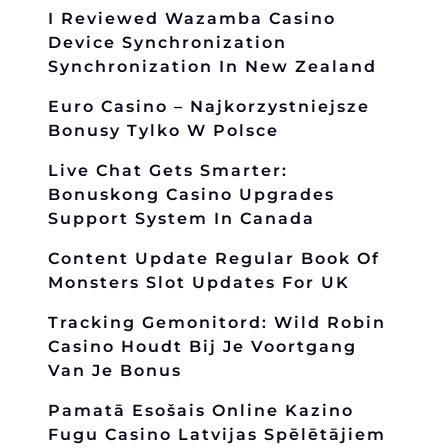
I Reviewed Wazamba Casino
Device Synchronization
Synchronization In New Zealand
Euro Casino – Najkorzystniejsze
Bonusy Tylko W Polsce
Live Chat Gets Smarter:
Bonuskong Casino Upgrades
Support System In Canada
Content Update Regular Book Of
Monsters Slot Updates For UK
Tracking Gemonitord: Wild Robin
Casino Houdt Bij Je Voortgang
Van Je Bonus
Pamatā Esošais Online Kazino
Fugu Casino Latvijas Spēlētājiem