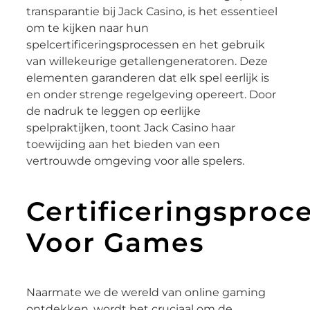
transparantie bij Jack Casino, is het essentieel
om te kijken naar hun
spelcertificeringsprocessen en het gebruik
van willekeurige getallengeneratoren. Deze
elementen garanderen dat elk spel eerlijk is
en onder strenge regelgeving opereert. Door
de nadruk te leggen op eerlijke
spelpraktijken, toont Jack Casino haar
toewijding aan het bieden van een
vertrouwde omgeving voor alle spelers.
Certificeringsproc
Voor Games
Naarmate we de wereld van online gaming
ontdekken, wordt het cruciaal om de