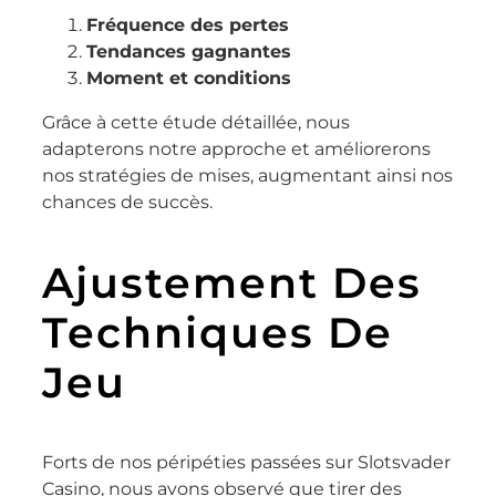
Fréquence des pertes
Tendances gagnantes
Moment et conditions
Grâce à cette étude détaillée, nous
adapterons notre approche et améliorerons
nos stratégies de mises, augmentant ainsi nos
chances de succès.
Ajustement Des
Techniques De
Jeu
Forts de nos péripéties passées sur Slotsvader
Casino, nous avons observé que tirer des