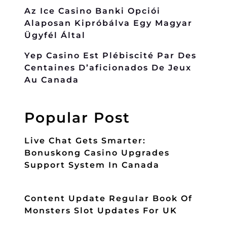
Az Ice Casino Banki Opciói
Alaposan Kipróbálva Egy Magyar
Ügyfél Által
Yep Casino Est Plébiscité Par Des
Centaines D’aficionados De Jeux
Au Canada
Popular Post
Live Chat Gets Smarter:
Bonuskong Casino Upgrades
Support System In Canada
Content Update Regular Book Of
Monsters Slot Updates For UK