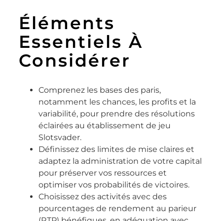
Éléments
Essentiels À
Considérer
Comprenez les bases des paris,
notamment les chances, les profits et la
variabilité, pour prendre des résolutions
éclairées au établissement de jeu
Slotsvader.
Définissez des limites de mise claires et
adaptez la administration de votre capital
pour préserver vos ressources et
optimiser vos probabilités de victoires.
Choisissez des activités avec des
pourcentages de rendement au parieur
(RTP) bénéfiques, en adéquation avec