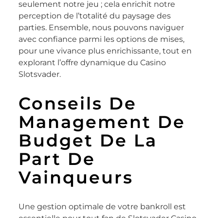
seulement notre jeu ; cela enrichit notre
perception de l’totalité du paysage des
parties. Ensemble, nous pouvons naviguer
avec confiance parmi les options de mises,
pour une vivance plus enrichissante, tout en
explorant l’offre dynamique du Casino
Slotsvader.
Conseils De
Management De
Budget De La
Part De
Vainqueurs
Une gestion optimale de votre bankroll est