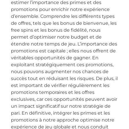
estimer l’importance des primes et des
promotions pour enrichir notre expérience
d’ensemble. Comprendre les différents types
de offres, tels que les bonus de bienvenue, les
free spins et les bonus de fidélité, nous
permet d’optimiser notre budget et de
étendre notre temps de jeu. L’importance des
promotions est capitale ; elles nous offrent de
véritables opportunités de gagner. En
exploitant stratégiquement ces promotions,
nous pouvons augmenter nos chances de
succès tout en réduisant les risques. De plus, il
est important de vérifier régulièrement les
promotions temporaires et les offres
exclusives, car ces opportunités peuvent avoir
un impact significatif sur notre stratégie de
pari. En définitive, intégrer les primes et les
promotions à notre approche optimise notre
expérience de jeu globale et nous conduit