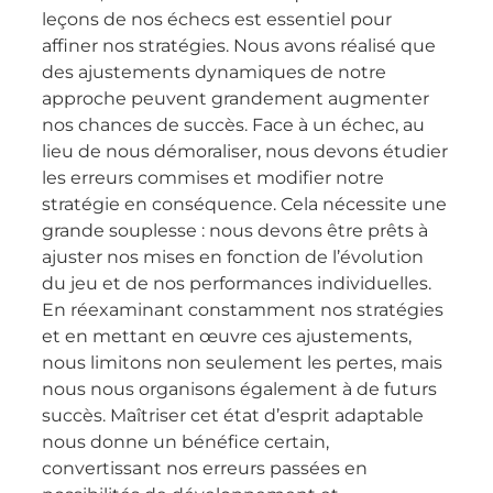
leçons de nos échecs est essentiel pour
affiner nos stratégies. Nous avons réalisé que
des ajustements dynamiques de notre
approche peuvent grandement augmenter
nos chances de succès. Face à un échec, au
lieu de nous démoraliser, nous devons étudier
les erreurs commises et modifier notre
stratégie en conséquence. Cela nécessite une
grande souplesse : nous devons être prêts à
ajuster nos mises en fonction de l’évolution
du jeu et de nos performances individuelles.
En réexaminant constamment nos stratégies
et en mettant en œuvre ces ajustements,
nous limitons non seulement les pertes, mais
nous nous organisons également à de futurs
succès. Maîtriser cet état d’esprit adaptable
nous donne un bénéfice certain,
convertissant nos erreurs passées en