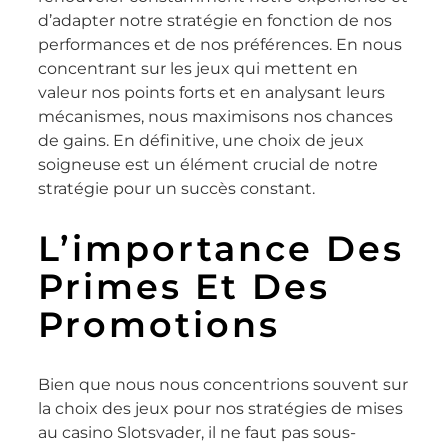
d’adapter notre stratégie en fonction de nos
performances et de nos préférences. En nous
concentrant sur les jeux qui mettent en
valeur nos points forts et en analysant leurs
mécanismes, nous maximisons nos chances
de gains. En définitive, une choix de jeux
soigneuse est un élément crucial de notre
stratégie pour un succès constant.
L’importance Des
Primes Et Des
Promotions
Bien que nous nous concentrions souvent sur
la choix des jeux pour nos stratégies de mises
au casino Slotsvader, il ne faut pas sous-