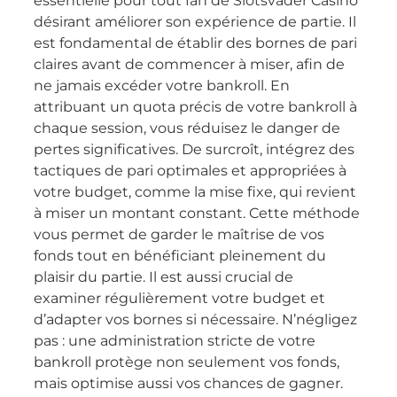
essentielle pour tout fan de Slotsvader Casino
désirant améliorer son expérience de partie. Il
est fondamental de établir des bornes de pari
claires avant de commencer à miser, afin de
ne jamais excéder votre bankroll. En
attribuant un quota précis de votre bankroll à
chaque session, vous réduisez le danger de
pertes significatives. De surcroît, intégrez des
tactiques de pari optimales et appropriées à
votre budget, comme la mise fixe, qui revient
à miser un montant constant. Cette méthode
vous permet de garder le maîtrise de vos
fonds tout en bénéficiant pleinement du
plaisir du partie. Il est aussi crucial de
examiner régulièrement votre budget et
d’adapter vos bornes si nécessaire. N’négligez
pas : une administration stricte de votre
bankroll protège non seulement vos fonds,
mais optimise aussi vos chances de gagner.