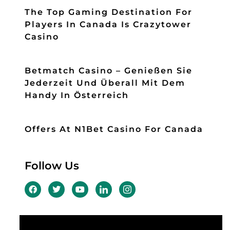
The Top Gaming Destination For
Players In Canada Is Crazytower
Casino
Betmatch Casino – Genießen Sie
Jederzeit Und Überall Mit Dem
Handy In Österreich
Offers At N1Bet Casino For Canada
Follow Us