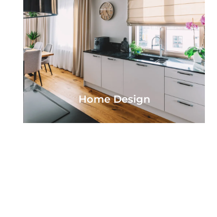
Home Design