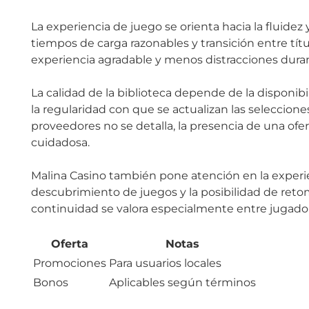
La experiencia de juego se orienta hacia la fluidez y
tiempos de carga razonables y transición entre títu
experiencia agradable y menos distracciones duran
La calidad de la biblioteca depende de la disponib
la regularidad con que se actualizan las seleccion
proveedores no se detalla, la presencia de una ofer
cuidadosa.
Malina Casino también pone atención en la experien
descubrimiento de juegos y la posibilidad de retom
continuidad se valora especialmente entre jugadore
Oferta
Notas
Promociones
Para usuarios locales
Bonos
Aplicables según términos