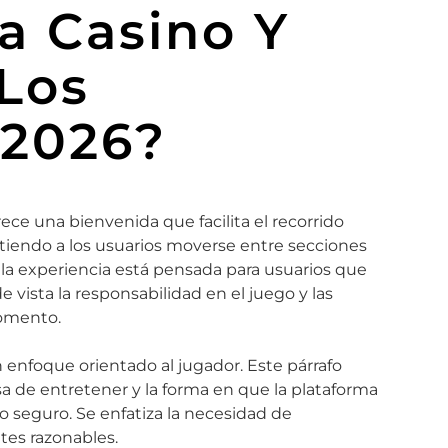
a Casino Y
Los
 2026?
ece una bienvenida que facilita el recorrido
rmitiendo a los usuarios moverse entre secciones
e la experiencia está pensada para usuarios que
e vista la responsabilidad en el juego y las
momento.
un enfoque orientado al jugador. Este párrafo
a de entretener y la forma en que la plataforma
o seguro. Se enfatiza la necesidad de
tes razonables.