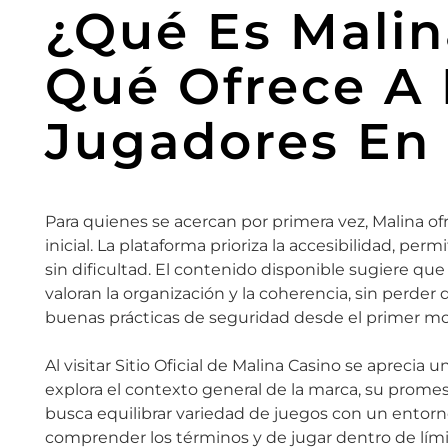
¿Qué Es Malin
Qué Ofrece A 
Jugadores En
Para quienes se acercan por primera vez, Malina ofr
inicial. La plataforma prioriza la accesibilidad, pe
sin dificultad. El contenido disponible sugiere qu
valoran la organización y la coherencia, sin perder d
buenas prácticas de seguridad desde el primer 
Al visitar Sitio Oficial de Malina Casino se aprecia 
explora el contexto general de la marca, su promes
busca equilibrar variedad de juegos con un entorn
comprender los términos y de jugar dentro de lími