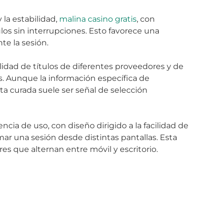
 la estabilidad,
malina casino gratis
, con
los sin interrupciones. Esto favorece una
te la sesión.
ilidad de títulos de diferentes proveedores y de
es. Aunque la información específica de
ta curada suele ser señal de selección
cia de uso, con diseño dirigido a la facilidad de
ar una sesión desde distintas pantallas. Esta
s que alternan entre móvil y escritorio.