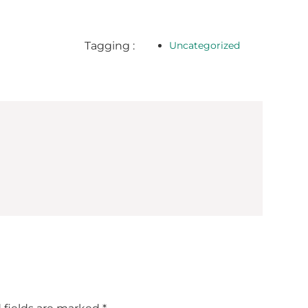
Tagging :
Uncategorized