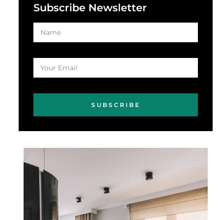
Subscribe Newsletter
SUBSCRIBE