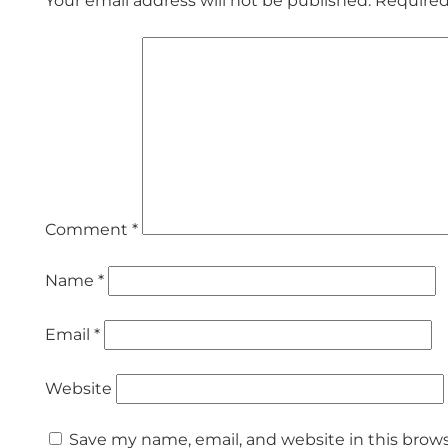
Your email address will not be published.
Required
Comment
*
Name
*
Email
*
Website
Save my name, email, and website in this brow