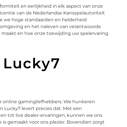
ormiteit en eerlijkheid in elk aspect van onze
licentie van de Nederlandse Kansspelautoriteit
 hoe we hoge standaarden en helderheid
elomgeving en het naleven van verantwoorde
 maakt en hoe onze toewijding uw spelervaring
 Lucky7
or online gamingliefhebbers. We hunkeren
n Lucky7 levert precies dat. Met een
ten tot live dealer-ervaringen, kunnen we ons
s gemaakt voor ons plezier. Bovendien zorgt