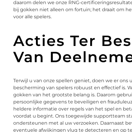
daarom delen we onze RNG-certificeringsresultate
bij gokken niet alleen om fortuin; het draait om h
voor alle spelers.
Acties Ter Be
Van Deelneme
Terwijl u van onze spellen geniet, doen we er ons 
bescherming van spelers robuust en effectief is.
gokken van het grootste belang is. Daarom gebrui
persoonlijke gegevens te beveiligen en frauduleu
heldere informatie over regels van het spel en be
voordat u begint. Ons toegewijde supportteam staat
ondersteunen met al uw verzoeken. Daarnaast b
eventuele afwijkingen vlug te detecteren en op t