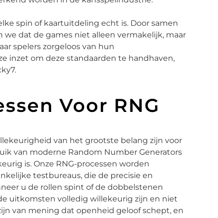
lke spin of kaartuitdeling echt is. Door samen
 we dat de games niet alleen vermakelijk, maar
 waar spelers zorgeloos van hun
ze inzet om deze standaarden te handhaven,
cky7.
cessen Voor RNG
illekeurigheid van het grootste belang zijn voor
bruik van moderne Random Number Generators
llekeurig is. Onze RNG-processen worden
nkelijke testbureaus, die de precisie en
nneer u de rollen spint of de dobbelstenen
de uitkomsten volledig willekeurig zijn en niet
zijn van mening dat openheid geloof schept, en