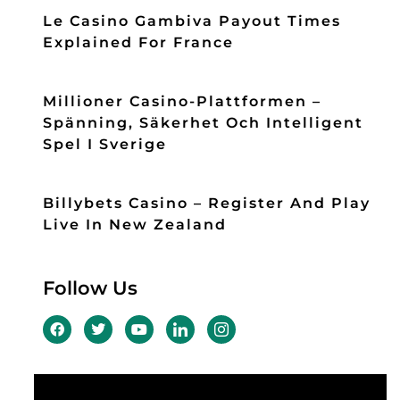
Le Casino Gambiva Payout Times
Explained For France
Millioner Casino-Plattformen –
Spänning, Säkerhet Och Intelligent
Spel I Sverige
Billybets Casino – Register And Play
Live In New Zealand
Follow Us