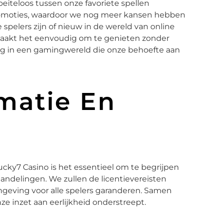
oeiteloos tussen onze favoriete spellen
promoties, waardoor we nog meer kansen hebben
spelers zijn of nieuw in de wereld van online
maakt het eenvoudig om te genieten zonder
ng in een gamingwereld die onze behoefte aan
rmatie En
cky7 Casino is het essentieel om te begrijpen
andelingen. We zullen de licentievereisten
mgeving voor alle spelers garanderen. Samen
ze inzet aan eerlijkheid onderstreept.