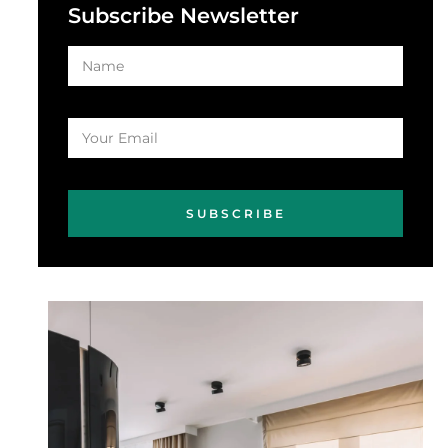
Subscribe Newsletter
SUBSCRIBE