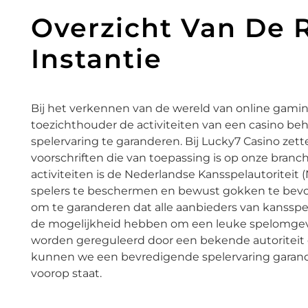
Overzicht Van De
Instantie
Bij het verkennen van de wereld van online gamin
toezichthouder de activiteiten van een casino be
spelervaring te garanderen. Bij Lucky7 Casino zet
voorschriften die van toepassing is op onze branch
activiteiten is de Nederlandse Kansspelautoriteit
spelers te beschermen en bewust gokken te bevo
om te garanderen dat alle aanbieders van kansspel
de mogelijkheid hebben om een leuke spelomgevin
worden gereguleerd door een bekende autoriteit 
kunnen we een bevredigende spelervaring garand
voorop staat.