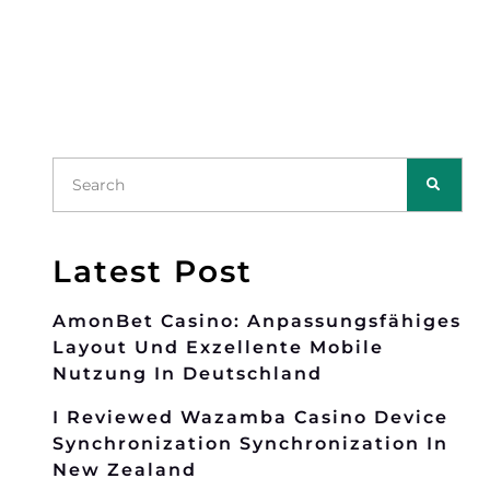
Latest Post
AmonBet Casino: Anpassungsfähiges
Layout Und Exzellente Mobile
Nutzung In Deutschland
I Reviewed Wazamba Casino Device
Synchronization Synchronization In
New Zealand