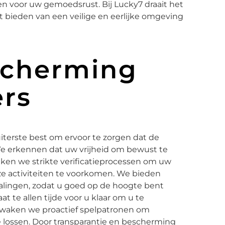
n voor uw gemoedsrust. Bij Lucky7 draait het
et bieden van een veilige en eerlijke omgeving
scherming
rs
uiterste best om ervoor te zorgen dat de
 We erkennen dat uw vrijheid om bewust te
ken we strikte verificatieprocessen om uw
ze activiteiten te voorkomen. We bieden
talingen, zodat u goed op de hoogte bent
 te allen tijde voor u klaar om u te
ewaken we proactief spelpatronen om
e lossen. Door transparantie en bescherming