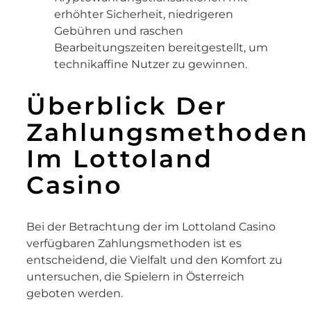
erhöhter Sicherheit, niedrigeren
Gebühren und raschen
Bearbeitungszeiten bereitgestellt, um
technikaffine Nutzer zu gewinnen.
Überblick Der
Zahlungsmethoden
Im Lottoland
Casino
Bei der Betrachtung der im Lottoland Casino
verfügbaren Zahlungsmethoden ist es
entscheidend, die Vielfalt und den Komfort zu
untersuchen, die Spielern in Österreich
geboten werden.