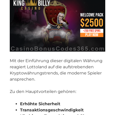
Mit der Einführung dieser digitalen Währung
reagiert Lottoland auf die aufstrebenden
Kryptowährungstrends, die moderne Spieler
ansprechen.
Zu den Hauptvorteilen gehören:
Erhöhte Sicherheit
Transaktionsgeschwindigkeit