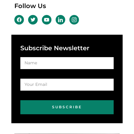
Follow Us
Subscribe Newsletter
SUBSCRIBE