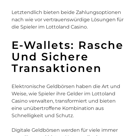
Letztendlich bieten beide Zahlungsoptionen
nach wie vor vertrauenswürdige Lösungen für
die Spieler im Lottoland Casino.
E-Wallets: Rasche
Und Sichere
Transaktionen
Elektronische Geldbörsen haben die Art und
Weise, wie Spieler ihre Gelder im Lottoland
Casino verwalten, transformiert und bieten
eine unübertroffene Kombination aus
Schnelligkeit und Schutz.
Digitale Geldbörsen werden für viele immer