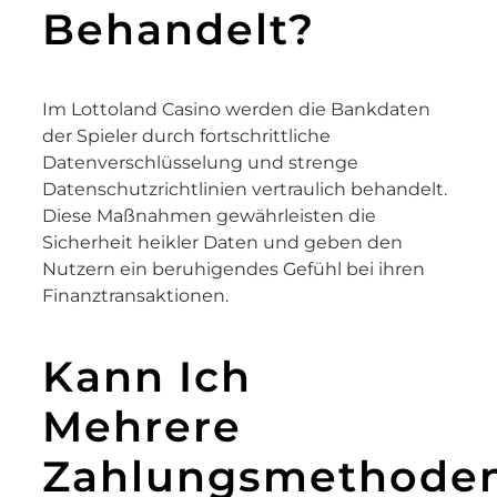
Behandelt?
Im Lottoland Casino werden die Bankdaten
der Spieler durch fortschrittliche
Datenverschlüsselung und strenge
Datenschutzrichtlinien vertraulich behandelt.
Diese Maßnahmen gewährleisten die
Sicherheit heikler Daten und geben den
Nutzern ein beruhigendes Gefühl bei ihren
Finanztransaktionen.
Kann Ich
Mehrere
Zahlungsmethode