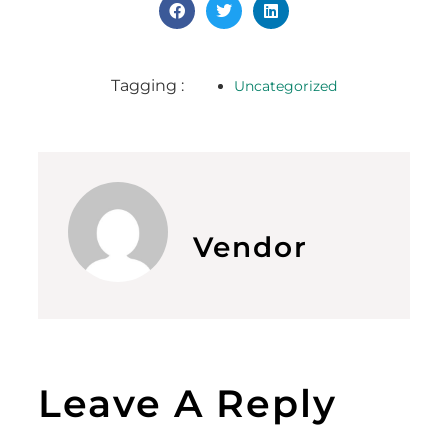
Tagging :
Uncategorized
Vendor
Leave A Reply