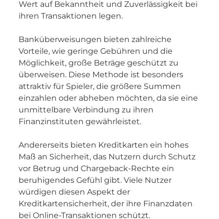
Wert auf Bekanntheit und Zuverlässigkeit bei
ihren Transaktionen legen.
Banküberweisungen bieten zahlreiche
Vorteile, wie geringe Gebühren und die
Möglichkeit, große Beträge geschützt zu
überweisen. Diese Methode ist besonders
attraktiv für Spieler, die größere Summen
einzahlen oder abheben möchten, da sie eine
unmittelbare Verbindung zu ihren
Finanzinstituten gewährleistet.
Andererseits bieten Kreditkarten ein hohes
Maß an Sicherheit, das Nutzern durch Schutz
vor Betrug und Chargeback-Rechte ein
beruhigendes Gefühl gibt. Viele Nutzer
würdigen diesen Aspekt der
Kreditkartensicherheit, der ihre Finanzdaten
bei Online-Transaktionen schützt.