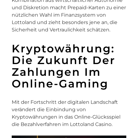
Kombination aus wirtschaftlicher Autonomie
und Diskretion macht Prepaid-Karten zu einer
nützlichen Wahl im Finanzsystem von
Lottoland und zieht besonders jene an, die
Sicherheit und Vertraulichkeit schätzen.
Kryptowährung:
Die Zukunft Der
Zahlungen Im
Online-Gaming
Mit der Fortschritt der digitalen Landschaft
verändert die Einbindung von
Kryptowährungen in das Online-Glücksspiel
die Bezahlverfahren im Lottoland Casino.