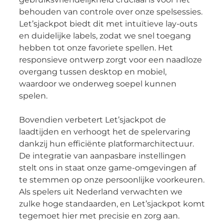
behouden van controle over onze spelsessies.
Let’sjackpot biedt dit met intuïtieve lay-outs
en duidelijke labels, zodat we snel toegang
hebben tot onze favoriete spellen. Het
responsieve ontwerp zorgt voor een naadloze
overgang tussen desktop en mobiel,
waardoor we onderweg soepel kunnen
spelen.
Bovendien verbetert Let’sjackpot de
laadtijden en verhoogt het de spelervaring
dankzij hun efficiënte platformarchitectuur.
De integratie van aanpasbare instellingen
stelt ons in staat onze game-omgevingen af
te stemmen op onze persoonlijke voorkeuren.
Als spelers uit Nederland verwachten we
zulke hoge standaarden, en Let’sjackpot komt
tegemoet hier met precisie en zorg aan.