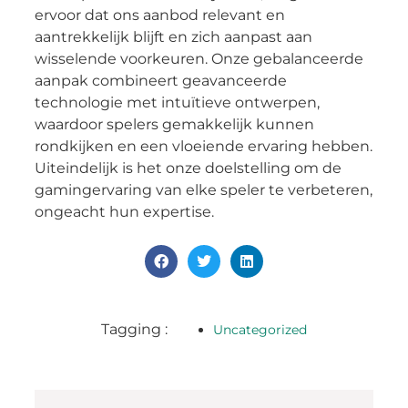
ervoor dat ons aanbod relevant en
aantrekkelijk blijft en zich aanpast aan
wisselende voorkeuren. Onze gebalanceerde
aanpak combineert geavanceerde
technologie met intuïtieve ontwerpen,
waardoor spelers gemakkelijk kunnen
rondkijken en een vloeiende ervaring hebben.
Uiteindelijk is het onze doelstelling om de
gamingervaring van elke speler te verbeteren,
ongeacht hun expertise.
Tagging :
Uncategorized