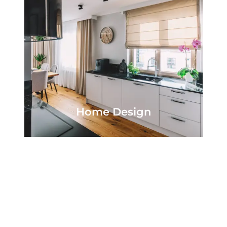
Home Design