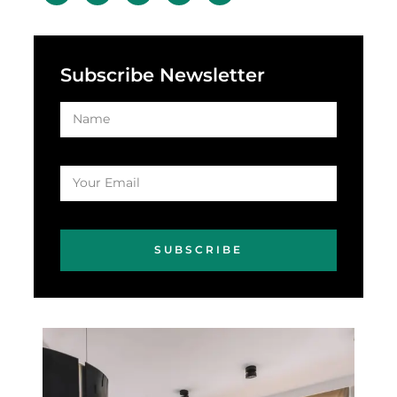
Subscribe Newsletter
SUBSCRIBE