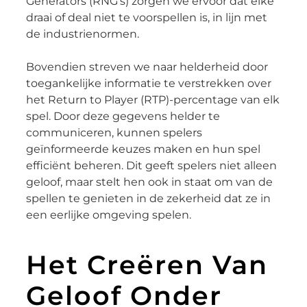
Generators (RNG’s) zorgen we ervoor dat elke
draai of deal niet te voorspellen is, in lijn met
de industrienormen.
Bovendien streven we naar helderheid door
toegankelijke informatie te verstrekken over
het Return to Player (RTP)-percentage van elk
spel. Door deze gegevens helder te
communiceren, kunnen spelers
geïnformeerde keuzes maken en hun spel
efficiënt beheren. Dit geeft spelers niet alleen
geloof, maar stelt hen ook in staat om van de
spellen te genieten in de zekerheid dat ze in
een eerlijke omgeving spelen.
Het Creëren Van
Geloof Onder