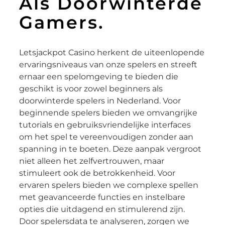
Als Doorwinterde
Gamers.
Letsjackpot Casino herkent de uiteenlopende
ervaringsniveaus van onze spelers en streeft
ernaar een spelomgeving te bieden die
geschikt is voor zowel beginners als
doorwinterde spelers in Nederland. Voor
beginnende spelers bieden we omvangrijke
tutorials en gebruiksvriendelijke interfaces
om het spel te vereenvoudigen zonder aan
spanning in te boeten. Deze aanpak vergroot
niet alleen het zelfvertrouwen, maar
stimuleert ook de betrokkenheid. Voor
ervaren spelers bieden we complexe spellen
met geavanceerde functies en instelbare
opties die uitdagend en stimulerend zijn.
Door spelersdata te analyseren, zorgen we