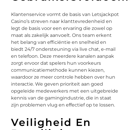
Klantenservice vormt de basis van Letsjackpot
Casino’s streven naar klanttevredenheid en
legt de basis voor een ervaring die zowel op
maat als zakelijk aanvoelt. Ons team erkent
het belang van efficiëntie en snelheid en
biedt 24/7 ondersteuning via live chat, e-mail
en telefoon. Deze meerdere kanalen aanpak
zorgt ervoor dat spelers hun voorkeurs
communicatiemethode kunnen kiezen,
waardoor ze meer controle hebben over hun
interactie. We geven prioriteit aan goed
opgeleide medewerkers met een uitgebreide
kennis van de gamingindustrie, die in staat
zijn problemen vlug en effectief op te lossen.
Veiligheid En