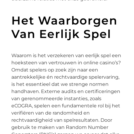
Het Waarborgen
Van Eerlijk Spel
Waarom is het verzekeren van eerlijk spel een
hoeksteen van vertrouwen in online casino’s?
Omdat spelers op zoek zijn naar een
aantrekkelijke én rechtvaardige spelervaring,
is het essentieel dat we strenge normen
handhaven. Externe audits en certificeringen
van gerenommeerde instanties, zoals
eCOGRA, spelen een fundamentele rol bij het
verifiëren van de randomheid en
rechtvaardigheid van spelresultaten. Door
gebruik te maken van Random Number