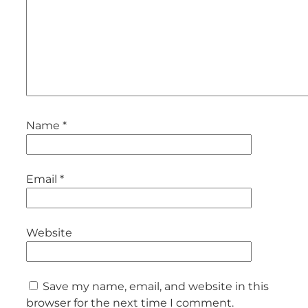
Name
*
Email
*
Website
Save my name, email, and website in this
browser for the next time I comment.