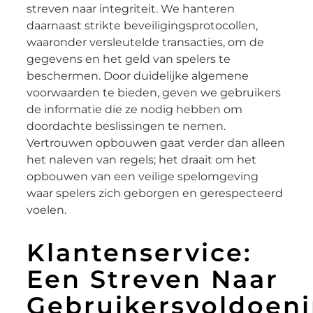
streven naar integriteit. We hanteren
daarnaast strikte beveiligingsprotocollen,
waaronder versleutelde transacties, om de
gegevens en het geld van spelers te
beschermen. Door duidelijke algemene
voorwaarden te bieden, geven we gebruikers
de informatie die ze nodig hebben om
doordachte beslissingen te nemen.
Vertrouwen opbouwen gaat verder dan alleen
het naleven van regels; het draait om het
opbouwen van een veilige spelomgeving
waar spelers zich geborgen en gerespecteerd
voelen.
Klantenservice:
Een Streven Naar
Gebruikersvoldoen