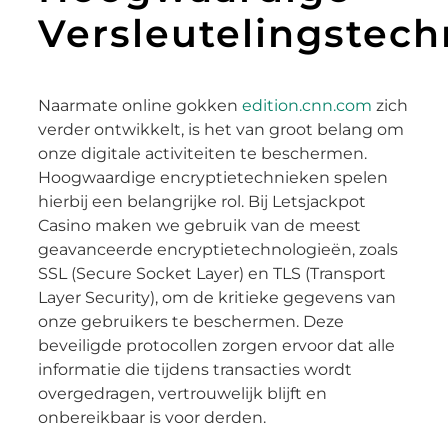
Versleutelingstec
Naarmate online gokken
edition.cnn.com
zich
verder ontwikkelt, is het van groot belang om
onze digitale activiteiten te beschermen.
Hoogwaardige encryptietechnieken spelen
hierbij een belangrijke rol. Bij Letsjackpot
Casino maken we gebruik van de meest
geavanceerde encryptietechnologieën, zoals
SSL (Secure Socket Layer) en TLS (Transport
Layer Security), om de kritieke gegevens van
onze gebruikers te beschermen. Deze
beveiligde protocollen zorgen ervoor dat alle
informatie die tijdens transacties wordt
overgedragen, vertrouwelijk blijft en
onbereikbaar is voor derden.