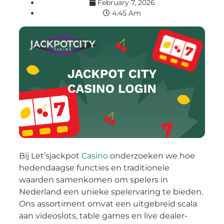
February 7, 2026
4:45 Am
Bij Let’sjackpot
Casino
onderzoeken we hoe
hedendaagse functies en traditionele
waarden samenkomen om spelers in
Nederland een unieke spelervaring te bieden.
Ons assortiment omvat een uitgebreid scala
aan videoslots, table games en live dealer-