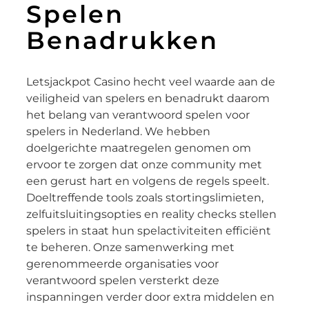
Spelen
Benadrukken
Letsjackpot Casino hecht veel waarde aan de
veiligheid van spelers en benadrukt daarom
het belang van verantwoord spelen voor
spelers in Nederland. We hebben
doelgerichte maatregelen genomen om
ervoor te zorgen dat onze community met
een gerust hart en volgens de regels speelt.
Doeltreffende tools zoals stortingslimieten,
zelfuitsluitingsopties en reality checks stellen
spelers in staat hun spelactiviteiten efficiënt
te beheren. Onze samenwerking met
gerenommeerde organisaties voor
verantwoord spelen versterkt deze
inspanningen verder door extra middelen en