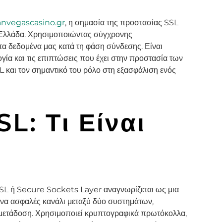
anvegascasino.gr
, η σημασία της προστασίας SSL
ν Ελλάδα. Χρησιμοποιώντας σύγχρονης
τα δεδομένα μας κατά τη φάση σύνδεσης. Είναι
ία και τις επιπτώσεις που έχει στην προστασία των
SL και τον σημαντικό του ρόλο στη εξασφάλιση ενός
L: Τι Είναι
 SSL ή Secure Sockets Layer αναγνωρίζεται ως μια
ένα ασφαλές κανάλι μεταξύ δύο συστημάτων,
μετάδοση. Χρησιμοποιεί κρυπτογραφικά πρωτόκολλα,