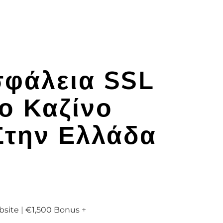
σφάλεια SSL
ο Καζίνο
Στην Ελλάδα