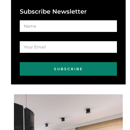
Subscribe Newsletter
SUBSCRIBE