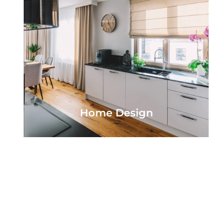
Home Design