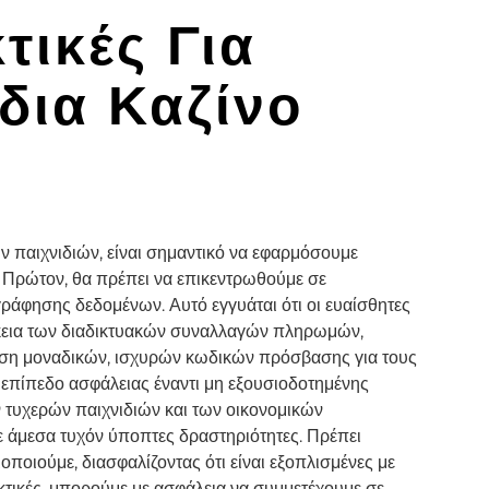
τικές Για
δια Καζίνο
 παιχνιδιών, είναι σημαντικό να εφαρμόσουμε
. Πρώτον, θα πρέπει να επικεντρωθούμε σε
άφησης δεδομένων. Αυτό εγγυάται ότι οι ευαίσθητες
ρκεια των διαδικτυακών συναλλαγών πληρωμών,
ήση μοναδικών, ισχυρών κωδικών πρόσβασης για τους
ν επίπεδο ασφάλειας έναντι μη εξουσιοδοτημένης
υχερών παιχνιδιών και των οικονομικών
 άμεσα τυχόν ύποπτες δραστηριότητες. Πρέπει
μοποιούμε, διασφαλίζοντας ότι είναι εξοπλισμένες με
κτικές, μπορούμε με ασφάλεια να συμμετέχουμε σε