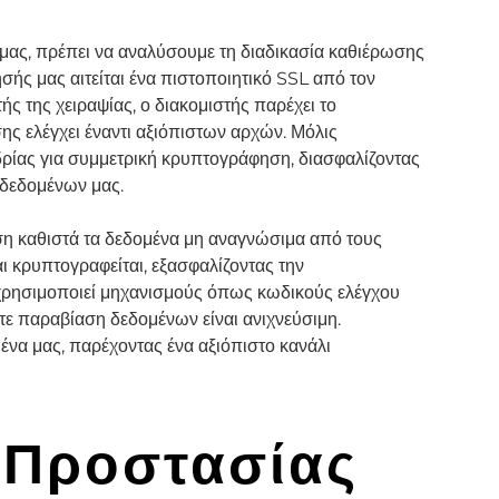
 μας, πρέπει να αναλύσουμε τη διαδικασία καθιέρωσης
ής μας αιτείται ένα πιστοποιητικό SSL από τον
τής της χειραψίας, ο διακομιστής παρέχει το
ης ελέγχει έναντι αξιόπιστων αρχών. Μόλις
εδρίας για συμμετρική κρυπτογράφηση, διασφαλίζοντας
 δεδομένων μας.
η καθιστά τα δεδομένα μη αναγνώσιμα από τους
 κρυπτογραφείται, εξασφαλίζοντας την
L χρησιμοποιεί μηχανισμούς όπως κωδικούς ελέγχου
τε παραβίαση δεδομένων είναι ανιχνεύσιμη.
ένα μας, παρέχοντας ένα αξιόπιστο κανάλι
 Προστασίας