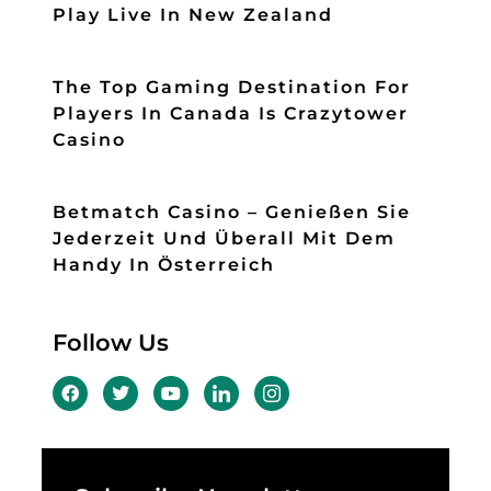
Play Live In New Zealand
The Top Gaming Destination For
Players In Canada Is Crazytower
Casino
Betmatch Casino – Genießen Sie
Jederzeit Und Überall Mit Dem
Handy In Österreich
Follow Us