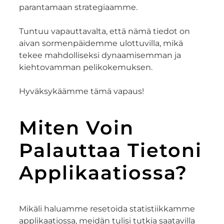
parantamaan strategiaamme.
Tuntuu vapauttavalta, että nämä tiedot on
aivan sormenpäidemme ulottuvilla, mikä
tekee mahdolliseksi dynaamisemman ja
kiehtovamman pelikokemuksen.
Hyväksykäämme tämä vapaus!
Miten Voin
Palauttaa Tietoni
Applikaatiossa?
Mikäli haluamme resetoida statistiikkamme
applikaatiossa, meidän tulisi tutkia saatavilla