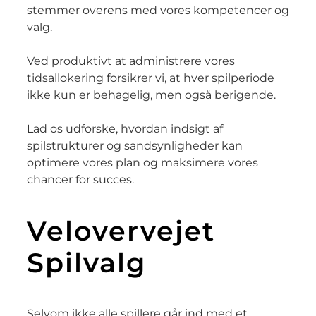
stemmer overens med vores kompetencer og
valg.
Ved produktivt at administrere vores
tidsallokering forsikrer vi, at hver spilperiode
ikke kun er behagelig, men også berigende.
Lad os udforske, hvordan indsigt af
spilstrukturer og sandsynligheder kan
optimere vores plan og maksimere vores
chancer for succes.
Velovervejet
Spilvalg
Selvom ikke alle spillere går ind med et