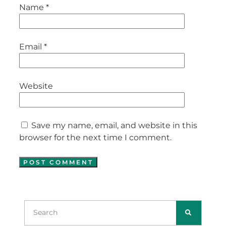
Name
*
Email
*
Website
Save my name, email, and website in this
browser for the next time I comment.