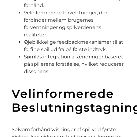
forhånd.
Velinformerede forventninger, der
forbinder mellem brugernes
forventninger og spilverdenens
realiteter.
Øjeblikkelige feedbackmekanismer til at
forfine spil ud fra på første indtryk.
Sømløs integration af ændringer baseret
på spillerens forståelse, hvilket reducerer
dissonans.
Velinformerede
Beslutningstagnin
Selvom forhåndsvisninger af spil ved første
øjekast kan virke som blot teasere, former de