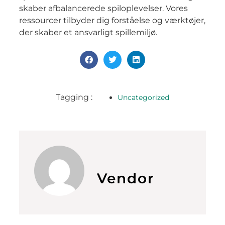
skaber afbalancerede spiloplevelser. Vores
ressourcer tilbyder dig forståelse og værktøjer,
der skaber et ansvarligt spillemiljø.
Tagging :
Uncategorized
Vendor