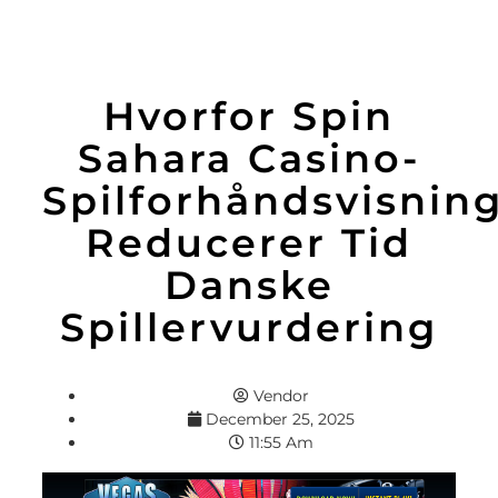
Hvorfor Spin
Sahara Casino-
Spilforhåndsvisnin
Reducerer Tid
Danske
Spillervurdering
Vendor
December 25, 2025
11:55 Am