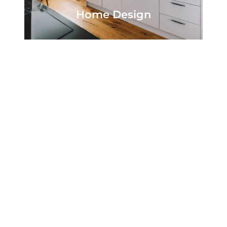
Home Design