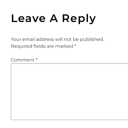
Leave A Reply
Your email address will not be published.
Required fields are marked
*
Comment
*