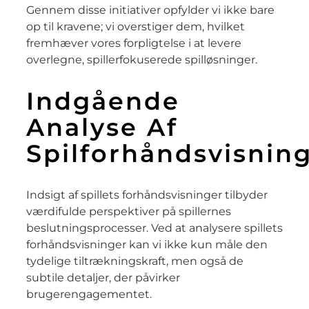
Gennem disse initiativer opfylder vi ikke bare
op til kravene; vi overstiger dem, hvilket
fremhæver vores forpligtelse i at levere
overlegne, spillerfokuserede spilløsninger.
Indgående
Analyse Af
Spilforhåndsvisnin
Indsigt af spillets forhåndsvisninger tilbyder
værdifulde perspektiver på spillernes
beslutningsprocesser. Ved at analysere spillets
forhåndsvisninger kan vi ikke kun måle den
tydelige tiltrækningskraft, men også de
subtile detaljer, der påvirker
brugerengagementet.