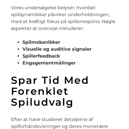
Vores undersøgelse belyser, hvordan
spildynamikker påvirker underholdningen,
med et kraftigt fokus på spillerrespons. Nøgle
aspekter at overveje inkluderer:
Spilmekanikker
Visuelle og auditive signaler
Spillerfeedback
Engagementmålinger
Spar Tid Med
Forenklet
Spiludvalg
Efter at have studieret detaljerne af
spilforhåndsvisninger og deres monetære