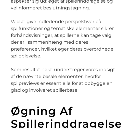
aspekter sig ud: øget af spillerinddragelse og
velinformeret beslutningstagning.
Ved at give indledende perspektiver på
spilfunktioner og tematiske elementer sikrer
forhåndsvisninger, at spillerne kan tage valg,
der er i sammenhæng med deres
præferencer, hvilket øger deres overordnede
spiloplevelse.
Som resultat heraf understreger vores indsigt
af de nævnte basale elementer, hvorfor
spilpreviews er essentielle for at opbygge en
glad og involveret spillerbase.
Øgning Af
Spillerinddragelse