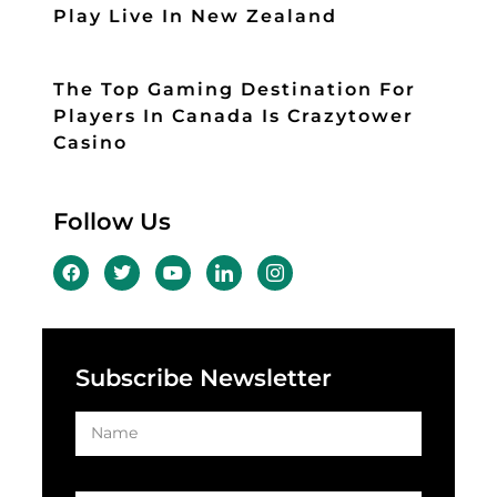
Play Live In New Zealand
The Top Gaming Destination For
Players In Canada Is Crazytower
Casino
Follow Us
Subscribe Newsletter