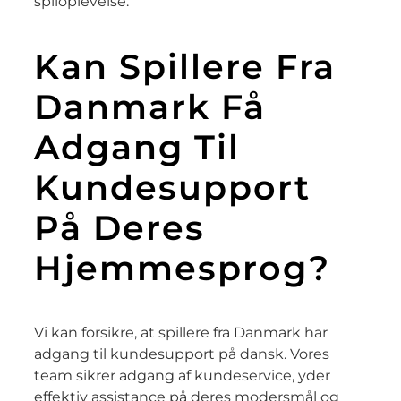
spiloplevelse.
Kan Spillere Fra
Danmark Få
Adgang Til
Kundesupport
På Deres
Hjemmesprog?
Vi kan forsikre, at spillere fra Danmark har
adgang til kundesupport på dansk. Vores
team sikrer adgang af kundeservice, yder
effektiv assistance på deres modersmål og