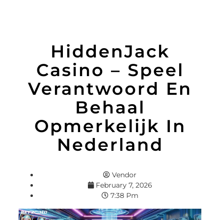
HiddenJack
Casino – Speel
Verantwoord En
Behaal
Opmerkelijk In
Nederland
Vendor
February 7, 2026
7:38 Pm