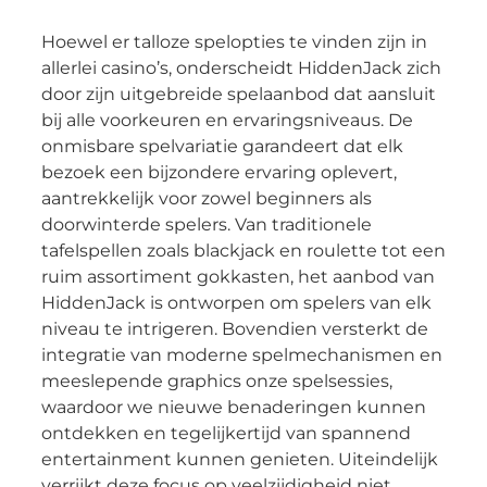
Hoewel er talloze spelopties te vinden zijn in
allerlei casino’s, onderscheidt HiddenJack zich
door zijn uitgebreide spelaanbod dat aansluit
bij alle voorkeuren en ervaringsniveaus. De
onmisbare spelvariatie garandeert dat elk
bezoek een bijzondere ervaring oplevert,
aantrekkelijk voor zowel beginners als
doorwinterde spelers. Van traditionele
tafelspellen zoals blackjack en roulette tot een
ruim assortiment gokkasten, het aanbod van
HiddenJack is ontworpen om spelers van elk
niveau te intrigeren. Bovendien versterkt de
integratie van moderne spelmechanismen en
meeslepende graphics onze spelsessies,
waardoor we nieuwe benaderingen kunnen
ontdekken en tegelijkertijd van spannend
entertainment kunnen genieten. Uiteindelijk
verrijkt deze focus op veelzijdigheid niet