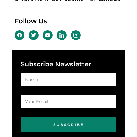
Follow Us
Subscribe Newsletter
SUBSCRIBE