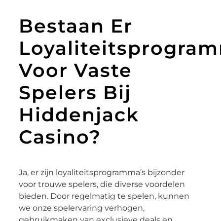
Bestaan Er
Loyaliteitsprogra
Voor Vaste
Spelers Bij
Hiddenjack
Casino?
Ja, er zijn loyaliteitsprogramma’s bijzonder
voor trouwe spelers, die diverse voordelen
bieden. Door regelmatig te spelen, kunnen
we onze spelervaring verhogen,
gebruikmaken van exclusieve deals en