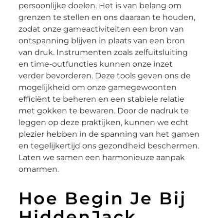
persoonlijke doelen. Het is van belang om
grenzen te stellen en ons daaraan te houden,
zodat onze gameactiviteiten een bron van
ontspanning blijven in plaats van een bron
van druk. Instrumenten zoals zelfuitsluiting
en time-outfuncties kunnen onze inzet
verder bevorderen. Deze tools geven ons de
mogelijkheid om onze gamegewoonten
efficiënt te beheren en een stabiele relatie
met gokken te bewaren. Door de nadruk te
leggen op deze praktijken, kunnen we echt
plezier hebben in de spanning van het gamen
en tegelijkertijd ons gezondheid beschermen.
Laten we samen een harmonieuze aanpak
omarmen.
Hoe Begin Je Bij
HiddenJack