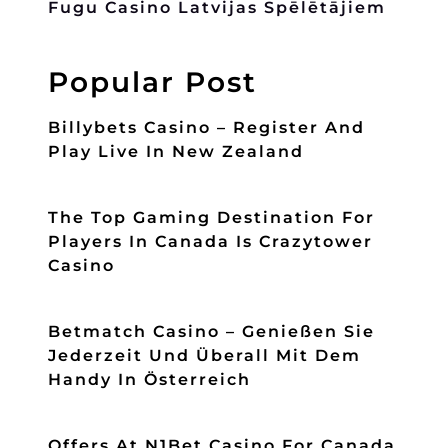
Fugu Casino Latvijas Spēlētājiem
Popular Post
Billybets Casino – Register And
Play Live In New Zealand
The Top Gaming Destination For
Players In Canada Is Crazytower
Casino
Betmatch Casino – Genießen Sie
Jederzeit Und Überall Mit Dem
Handy In Österreich
Offers At N1Bet Casino For Canada