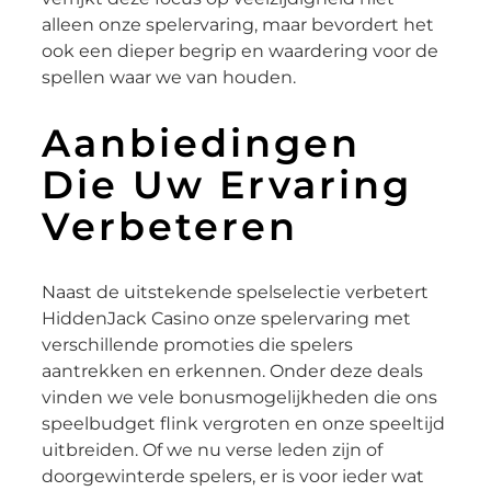
alleen onze spelervaring, maar bevordert het
ook een dieper begrip en waardering voor de
spellen waar we van houden.
Aanbiedingen
Die Uw Ervaring
Verbeteren
Naast de uitstekende spelselectie verbetert
HiddenJack Casino onze spelervaring met
verschillende promoties die spelers
aantrekken en erkennen. Onder deze deals
vinden we vele bonusmogelijkheden die ons
speelbudget flink vergroten en onze speeltijd
uitbreiden. Of we nu verse leden zijn of
doorgewinterde spelers, er is voor ieder wat