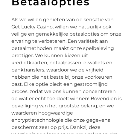
Betaalopties
Als we willen genieten van de sensatie van
Get Lucky Casino, willen we natuurlijk ook
veilige en gemakkelijke betaalopties om onze
ervaring te verbeteren. Een variëteit aan
betaalmethoden maakt onze spelbeleving
prettiger. We kunnen kiezen uit
kredietkaarten, betaalpassen, e-wallets en
banktransfers, waardoor we de vrijheid
hebben die het beste bij onze voorkeuren
past. Elke optie biedt een gestroomlijnd
proces, zodat we ons kunnen concentreren
op wat er echt toe doet: winnen! Bovendien is
beveiliging van het grootste belang, en we
waarderen hoogwaardige
encryptietechnologie die onze gegevens
beschermt zeer op prijs. Dankzij deze