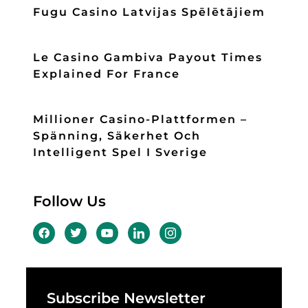
Fugu Casino Latvijas Spēlētājiem
Le Casino Gambiva Payout Times
Explained For France
Millioner Casino-Plattformen –
Spänning, Säkerhet Och
Intelligent Spel I Sverige
Follow Us
Subscribe Newsletter