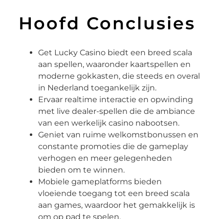
Hoofd Conclusies
Get Lucky Casino biedt een breed scala
aan spellen, waaronder kaartspellen en
moderne gokkasten, die steeds en overal
in Nederland toegankelijk zijn.
Ervaar realtime interactie en opwinding
met live dealer-spellen die de ambiance
van een werkelijk casino nabootsen.
Geniet van ruime welkomstbonussen en
constante promoties die de gameplay
verhogen en meer gelegenheden
bieden om te winnen.
Mobiele gameplatforms bieden
vloeiende toegang tot een breed scala
aan games, waardoor het gemakkelijk is
om op pad te spelen.