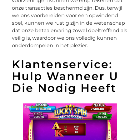
voorzieningen kunnen we erop rekenen dat
onze transacties beschermd zijn. Dus, terwijl
we ons voorbereiden voor een opwindend
spel, kunnen we rustig zijn in de wetenschap
dat onze betaalervaring zowel doeltreffend als
veilig is, waardoor we ons volledig kunnen
onderdompelen in het plezier.
Klantenservice:
Hulp Wanneer U
Die Nodig Heeft