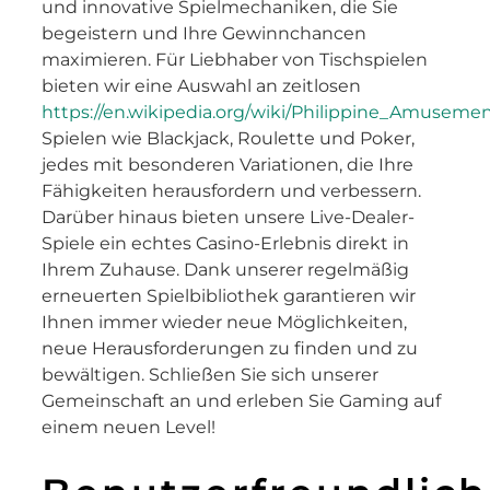
und innovative Spielmechaniken, die Sie
begeistern und Ihre Gewinnchancen
maximieren. Für Liebhaber von Tischspielen
bieten wir eine Auswahl an zeitlosen
https://en.wikipedia.org/wiki/Philippine_Amusem
Spielen wie Blackjack, Roulette und Poker,
jedes mit besonderen Variationen, die Ihre
Fähigkeiten herausfordern und verbessern.
Darüber hinaus bieten unsere Live-Dealer-
Spiele ein echtes Casino-Erlebnis direkt in
Ihrem Zuhause. Dank unserer regelmäßig
erneuerten Spielbibliothek garantieren wir
Ihnen immer wieder neue Möglichkeiten,
neue Herausforderungen zu finden und zu
bewältigen. Schließen Sie sich unserer
Gemeinschaft an und erleben Sie Gaming auf
einem neuen Level!