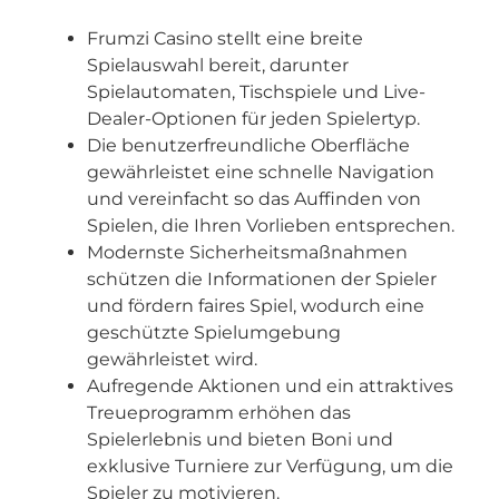
Frumzi Casino stellt eine breite
Spielauswahl bereit, darunter
Spielautomaten, Tischspiele und Live-
Dealer-Optionen für jeden Spielertyp.
Die benutzerfreundliche Oberfläche
gewährleistet eine schnelle Navigation
und vereinfacht so das Auffinden von
Spielen, die Ihren Vorlieben entsprechen.
Modernste Sicherheitsmaßnahmen
schützen die Informationen der Spieler
und fördern faires Spiel, wodurch eine
geschützte Spielumgebung
gewährleistet wird.
Aufregende Aktionen und ein attraktives
Treueprogramm erhöhen das
Spielerlebnis und bieten Boni und
exklusive Turniere zur Verfügung, um die
Spieler zu motivieren.