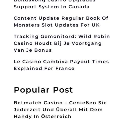
Support System In Canada
Content Update Regular Book Of
Monsters Slot Updates For UK
Tracking Gemonitord: Wild Robin
Casino Houdt Bij Je Voortgang
Van Je Bonus
Le Casino Gambiva Payout Times
Explained For France
Popular Post
Betmatch Casino – Genießen Sie
Jederzeit Und Überall Mit Dem
Handy In Österreich