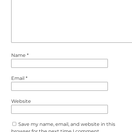
Name
*
Email
*
Website
Save my name, email, and website in this
browser for the next time I comment.