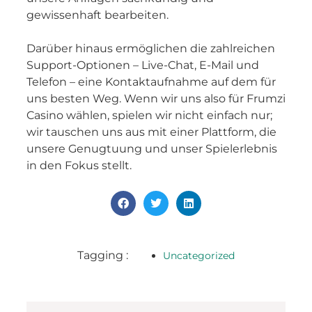
gewissenhaft bearbeiten.
Darüber hinaus ermöglichen die zahlreichen
Support-Optionen – Live-Chat, E-Mail und
Telefon – eine Kontaktaufnahme auf dem für
uns besten Weg. Wenn wir uns also für Frumzi
Casino wählen, spielen wir nicht einfach nur;
wir tauschen uns aus mit einer Plattform, die
unsere Genugtuung und unser Spielerlebnis
in den Fokus stellt.
Tagging :
Uncategorized