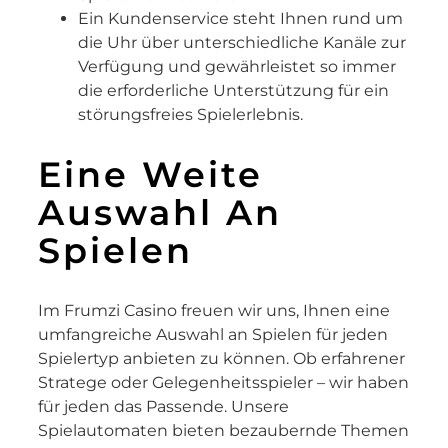
Ein Kundenservice steht Ihnen rund um
die Uhr über unterschiedliche Kanäle zur
Verfügung und gewährleistet so immer
die erforderliche Unterstützung für ein
störungsfreies Spielerlebnis.
Eine Weite
Auswahl An
Spielen
Im Frumzi Casino freuen wir uns, Ihnen eine
umfangreiche Auswahl an Spielen für jeden
Spielertyp anbieten zu können. Ob erfahrener
Stratege oder Gelegenheitsspieler – wir haben
für jeden das Passende. Unsere
Spielautomaten bieten bezaubernde Themen