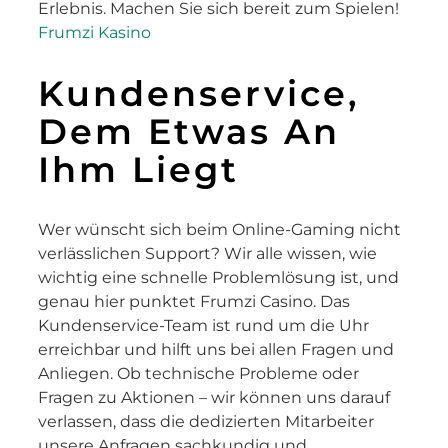
Erlebnis. Machen Sie sich bereit zum Spielen!
Frumzi Kasino
Kundenservice,
Dem Etwas An
Ihm Liegt
Wer wünscht sich beim Online-Gaming nicht
verlässlichen Support? Wir alle wissen, wie
wichtig eine schnelle Problemlösung ist, und
genau hier punktet Frumzi Casino. Das
Kundenservice-Team ist rund um die Uhr
erreichbar und hilft uns bei allen Fragen und
Anliegen. Ob technische Probleme oder
Fragen zu Aktionen – wir können uns darauf
verlassen, dass die dedizierten Mitarbeiter
unsere Anfragen sachkundig und