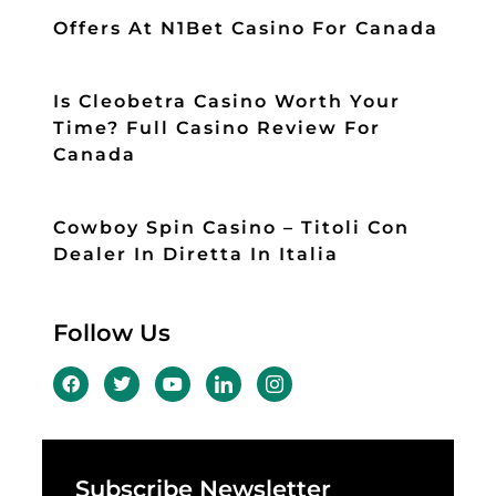
Offers At N1Bet Casino For Canada
Is Cleobetra Casino Worth Your
Time? Full Casino Review For
Canada
Cowboy Spin Casino – Titoli Con
Dealer In Diretta In Italia
Follow Us
Subscribe Newsletter