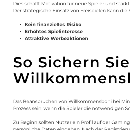
Dies schafft Motivation für neue Spieler und stärk
Der strategische Einsatz von Freispielen kann die
Kein finanzielles Risiko
Erhöhtes Spielinteresse
Attraktive Werbeaktionen
So Sichern Sie
Willkommens
Das Beanspruchen von Willkommensboni bei Mine 
Prozess sein, wenn die Spieler die notwendigen Sc
Zu Beginn sollten Nutzer ein Profil auf der Gamin
persönliche Daten eingeben. Nach der Registrier