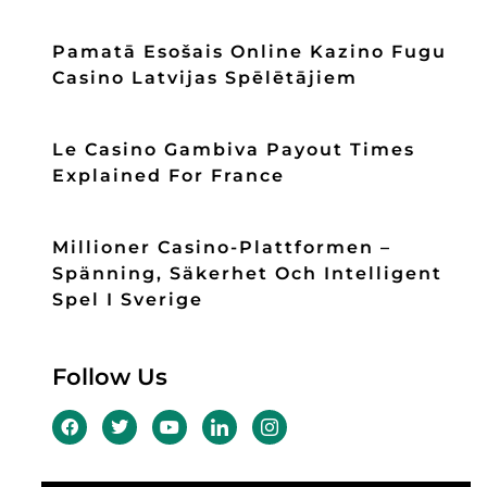
Pamatā Esošais Online Kazino Fugu
Casino Latvijas Spēlētājiem
Le Casino Gambiva Payout Times
Explained For France
Millioner Casino-Plattformen –
Spänning, Säkerhet Och Intelligent
Spel I Sverige
Follow Us