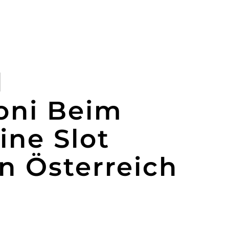
d
oni Beim
ine Slot
n Österreich