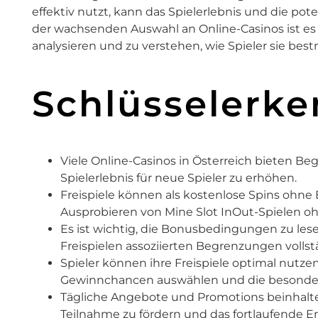
effektiv nutzt, kann das Spielerlebnis und die pot
der wachsenden Auswahl an Online-Casinos ist es 
analysieren und zu verstehen, wie Spieler sie bes
Schlüsselerke
Viele Online-Casinos in Österreich bieten Be
Spielerlebnis für neue Spieler zu erhöhen.
Freispiele können als kostenlose Spins ohne 
Ausprobieren von Mine Slot InOut-Spielen o
Es ist wichtig, die Bonusbedingungen zu le
Freispielen assoziierten Begrenzungen vollst
Spieler können ihre Freispiele optimal nutze
Gewinnchancen auswählen und die besonder
Tägliche Angebote und Promotions beinhalten
Teilnahme zu fördern und das fortlaufende E