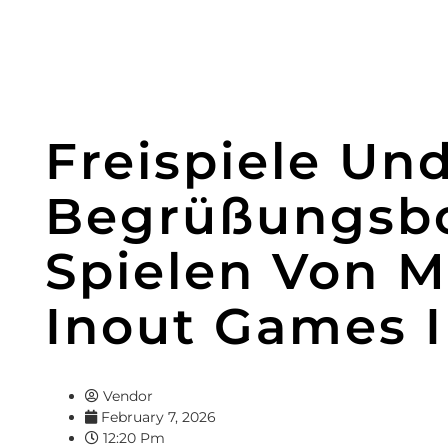
Freispiele Un
Begrüßungsb
Spielen Von M
Inout Games I
Vendor
February 7, 2026
12:20 Pm