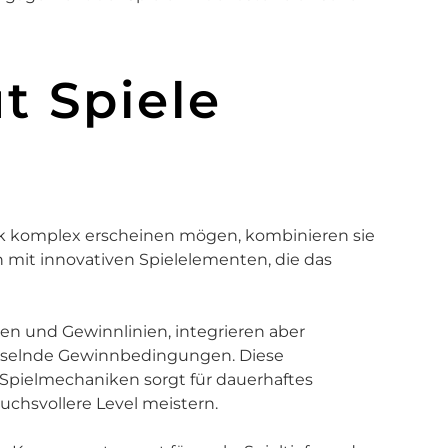
t Spiele
ick komplex erscheinen mögen, kombinieren sie
mit innovativen Spielelementen, die das
en und Gewinnlinien, integrieren aber
hselnde Gewinnbedingungen. Diese
ielmechaniken sorgt für dauerhaftes
chsvollere Level meistern.