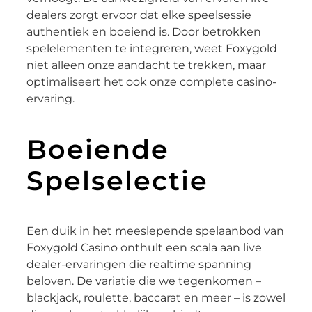
dealers zorgt ervoor dat elke speelsessie
authentiek en boeiend is. Door betrokken
spelelementen te integreren, weet Foxygold
niet alleen onze aandacht te trekken, maar
optimaliseert het ook onze complete casino-
ervaring.
Boeiende
Spelselectie
Een duik in het meeslepende spelaanbod van
Foxygold Casino onthult een scala aan live
dealer-ervaringen die realtime spanning
beloven. De variatie die we tegenkomen –
blackjack, roulette, baccarat en meer – is zowel