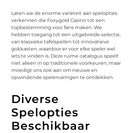
Laten we de enorme variëteit aan spelopties
verkennen die Foxygold Casino tot een
topbestemming voor fans maken. We
hebben toegang tot een uitgebreide selectie,
van klassieke tafelspellen tot innovatieve
gokkasten, waardoor er voor elke speler wel
iets te vinden is. Deze ruime catalogus speelt
niet alleen in op traditionele voorkeuren, maar
moedigt ons ook aan om nieuwe en
opwindende spelervaringen te ontdekken.
Diverse
Spelopties
Beschikbaar