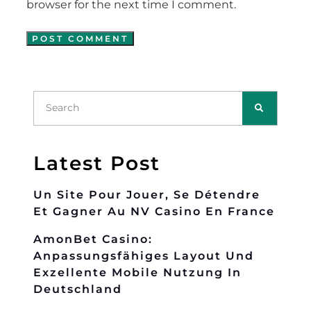
browser for the next time I comment.
Latest Post
Un Site Pour Jouer, Se Détendre
Et Gagner Au NV Casino En France
AmonBet Casino:
Anpassungsfähiges Layout Und
Exzellente Mobile Nutzung In
Deutschland