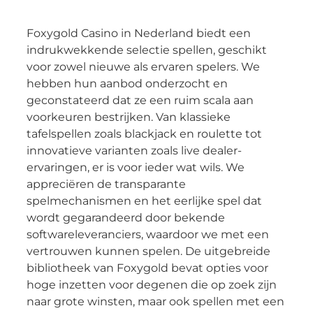
Foxygold Casino in Nederland biedt een
indrukwekkende selectie spellen, geschikt
voor zowel nieuwe als ervaren spelers. We
hebben hun aanbod onderzocht en
geconstateerd dat ze een ruim scala aan
voorkeuren bestrijken. Van klassieke
tafelspellen zoals blackjack en roulette tot
innovatieve varianten zoals live dealer-
ervaringen, er is voor ieder wat wils. We
appreciëren de transparante
spelmechanismen en het eerlijke spel dat
wordt gegarandeerd door bekende
softwareleveranciers, waardoor we met een
vertrouwen kunnen spelen. De uitgebreide
bibliotheek van Foxygold bevat opties voor
hoge inzetten voor degenen die op zoek zijn
naar grote winsten, maar ook spellen met een