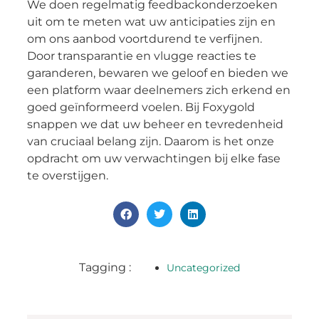
We doen regelmatig feedbackonderzoeken
uit om te meten wat uw anticipaties zijn en
om ons aanbod voortdurend te verfijnen.
Door transparantie en vlugge reacties te
garanderen, bewaren we geloof en bieden we
een platform waar deelnemers zich erkend en
goed geïnformeerd voelen. Bij Foxygold
snappen we dat uw beheer en tevredenheid
van cruciaal belang zijn. Daarom is het onze
opdracht om uw verwachtingen bij elke fase
te overstijgen.
Tagging :
Uncategorized