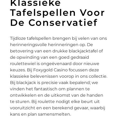
Klassieke
Tafelspellen Voor
De Conservatief
Tijdloze tafelspellen brengen bij velen van ons
herinneringsvolle herinneringen op. De
betovering van een drukke blackjacktafel of
de opwinding van een goed gedraaid
roulettewiel is ongeëvenaard door nieuwe
keuzes. Bij Foxygold Casino focussen deze
klassieke belevenissen voorop in ons collectie.
Bij blackjack is precisie vaak bepalend; we
vinden het fantastisch om plannen te
ontwikkelen en de uitkomst van de handen
te sturen. Bij roulette nodigt elke beurt uit
vooruitzicht en een berekend gevaar, waarbij
kans en plan samensmelten.