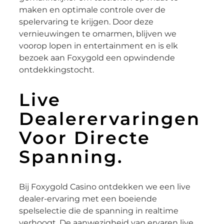
maken en optimale controle over de
spelervaring te krijgen. Door deze
vernieuwingen te omarmen, blijven we
voorop lopen in entertainment en is elk
bezoek aan Foxygold een opwindende
ontdekkingstocht.
Live
Dealerervaringen
Voor Directe
Spanning.
Bij Foxygold Casino ontdekken we een live
dealer-ervaring met een boeiende
spelselectie die de spanning in realtime
verhoogt. De aanwezigheid van ervaren live