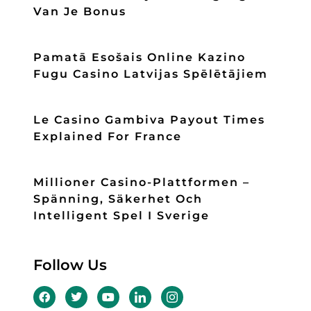
Van Je Bonus
Pamatā Esošais Online Kazino
Fugu Casino Latvijas Spēlētājiem
Le Casino Gambiva Payout Times
Explained For France
Millioner Casino-Plattformen –
Spänning, Säkerhet Och
Intelligent Spel I Sverige
Follow Us