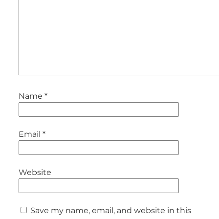
Name
*
Email
*
Website
Save my name, email, and website in this