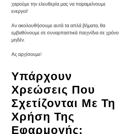
χαρούμε την ελευθερία μας να παραμείνουμε
ενεργοί!
Αν ακολουθήσουμε αυτά τα απλά βήματα, θα
εμβαθύνουμε σε συναρπαστικά παιχνίδια σε χρόνο
μηδέν.
Ας αρχίσουμε!
Υπάρχουν
Χρεώσεις Που
Σχετίζονται Με Τη
Χρήση Της
Εφαρμογής;