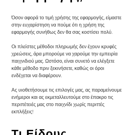
Όσον αφορά το τιμή χρήσης της εφαρμογής, είμαστε
στην ευχαρίστηση να πούμε ότι η χρήση της
εφαρμογής συνήθως δεν θα σας κοστίσει πολύ.
Οι πλείστες μέθοδοι πληρωμής δεν έχουν κρυφές
χρεώσεις, άρα μπορούμε να χαρούμε την εμπειρία
παιχνιδιού μας. Ωστόσο, είναι συνετό να ελέγξετε
κάθε μέθοδο πριν ξεκινήσετε, καθώς οι όροι
ενδέχεται να διαφέρουν.
Ας υιοθετήσουμε τις επιλογές μας, ας παραμείνουμε
ενήμεροι και ας εκμεταλλευτούμε στο έπακρο τις
περιπέτειές μας στο παιχνίδι χωρίς περιττές
εκπλήξεις!
Τι Είδους