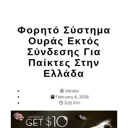
Φορητό Σύστημα
Ουράς Εκτός
Σύνδεσης Για
Παίκτες Στην
Ελλάδα
Vendor
February 6, 2026
3:25 Pm