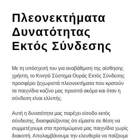
Πλεονεκτήματα
Δυνατότητας
Εκτός Σύνδεσης
Με τη υπόσχεσή του για αναβάθμιση της αίσθησης
χρήστη, το Κινητό Σύστημα Ουράς Εκτός Σύνδεσης
προσφέρει ξεχωριστά πλεονεκτήματα που κρατούν
τα παιχνίδια καζίνο μας προσιτά ακόμα και όταν η
σύνδεση είναι ελλιπής.
Αυτή η δυνατότητα μας παρέχει είσοδο εκτός
σύνδεσης, διασφαλίζοντας ότι είμαστε σε θέση να
συμμετέχουμε στα προτιμώμενα μας παιχνίδια χωρίς
διακοπή. Απολαμβάνουμε την ελευθερία να παίζουμε