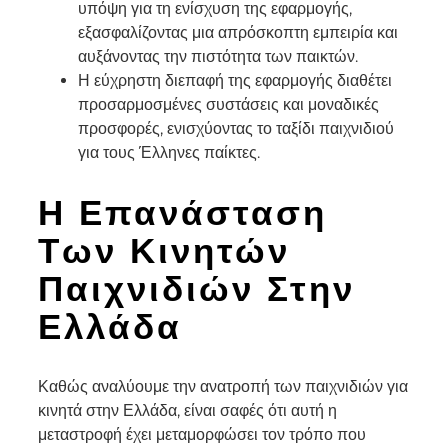
υπόψη για τη ενίσχυση της εφαρμογής,
εξασφαλίζοντας μια απρόσκοπτη εμπειρία και
αυξάνοντας την πιστότητα των παικτών.
Η εύχρηστη διεπαφή της εφαρμογής διαθέτει
προσαρμοσμένες συστάσεις και μοναδικές
προσφορές, ενισχύοντας το ταξίδι παιχνιδιού
για τους Έλληνες παίκτες.
Η Επανάσταση
Των Κινητών
Παιχνιδιών Στην
Ελλάδα
Καθώς αναλύουμε την ανατροπή των παιχνιδιών για
κινητά στην Ελλάδα, είναι σαφές ότι αυτή η
μεταστροφή έχει μεταμορφώσει τον τρόπο που