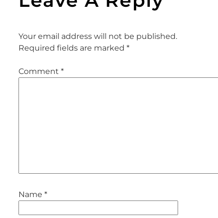
Leave A Reply
Your email address will not be published.
Required fields are marked
*
Comment
*
Name
*