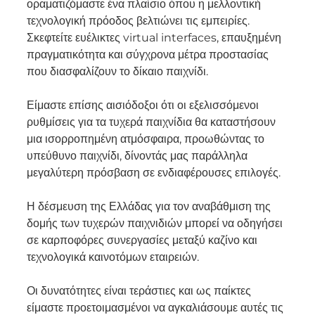
οραματιζόμαστε ένα πλαίσιο όπου η μελλοντική
τεχνολογική πρόοδος βελτιώνει τις εμπειρίες.
Σκεφτείτε ευέλικτες virtual interfaces, επαυξημένη
πραγματικότητα και σύγχρονα μέτρα προστασίας
που διασφαλίζουν το δίκαιο παιχνίδι.
Είμαστε επίσης αισιόδοξοι ότι οι εξελισσόμενοι
ρυθμίσεις για τα τυχερά παιχνίδια θα καταστήσουν
μια ισορροπημένη ατμόσφαιρα, προωθώντας το
υπεύθυνο παιχνίδι, δίνοντάς μας παράλληλα
μεγαλύτερη πρόσβαση σε ενδιαφέρουσες επιλογές.
Η δέσμευση της Ελλάδας για τον αναβάθμιση της
δομής των τυχερών παιχνιδιών μπορεί να οδηγήσει
σε καρποφόρες συνεργασίες μεταξύ καζίνο και
τεχνολογικά καινοτόμων εταιρειών.
Οι δυνατότητες είναι τεράστιες και ως παίκτες
είμαστε προετοιμασμένοι να αγκαλιάσουμε αυτές τις