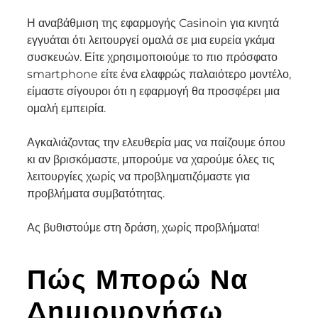
Η αναβάθμιση της εφαρμογής Casinoin για κινητά
εγγυάται ότι λειτουργεί ομαλά σε μια ευρεία γκάμα
συσκευών. Είτε χρησιμοποιούμε το πιο πρόσφατο
smartphone είτε ένα ελαφρώς παλαιότερο μοντέλο,
είμαστε σίγουροι ότι η εφαρμογή θα προσφέρει μια
ομαλή εμπειρία.
Αγκαλιάζοντας την ελευθερία μας να παίζουμε όπου
κι αν βρισκόμαστε, μπορούμε να χαρούμε όλες τις
λειτουργίες χωρίς να προβληματιζόμαστε για
προβλήματα συμβατότητας.
Ας βυθιστούμε στη δράση, χωρίς προβλήματα!
Πώς Μπορώ Να
Δημιουργήσω