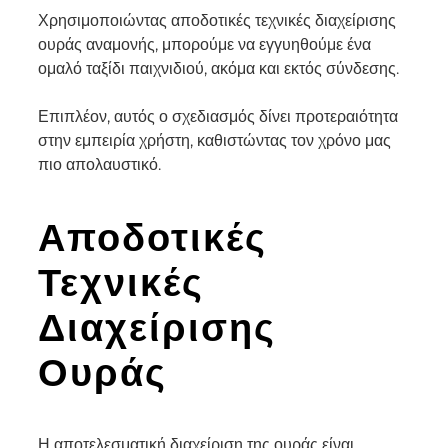
Χρησιμοποιώντας αποδοτικές τεχνικές διαχείρισης
ουράς αναμονής, μπορούμε να εγγυηθούμε ένα
ομαλό ταξίδι παιχνιδιού, ακόμα και εκτός σύνδεσης.
Επιπλέον, αυτός ο σχεδιασμός δίνει προτεραιότητα
στην εμπειρία χρήστη, καθιστώντας τον χρόνο μας
πιο απολαυστικό.
Αποδοτικές
Τεχνικές
Διαχείρισης
Ουράς
Η αποτελεσματική διαχείριση της ουράς είναι