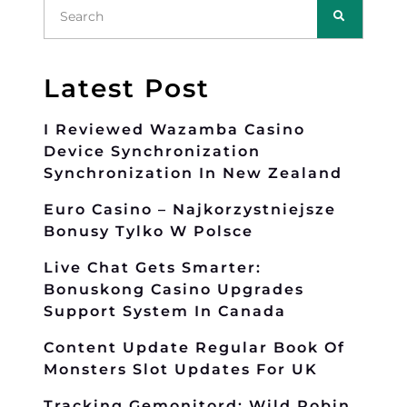
Latest Post
I Reviewed Wazamba Casino
Device Synchronization
Synchronization In New Zealand
Euro Casino – Najkorzystniejsze
Bonusy Tylko W Polsce
Live Chat Gets Smarter:
Bonuskong Casino Upgrades
Support System In Canada
Content Update Regular Book Of
Monsters Slot Updates For UK
Tracking Gemonitord: Wild Robin