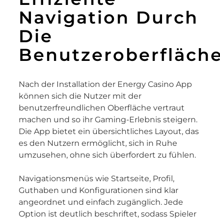
Navigation Durch
Die
Benutzeroberfläch
Nach der Installation der Energy Casino App
können sich die Nutzer mit der
benutzerfreundlichen Oberfläche vertraut
machen und so ihr Gaming-Erlebnis steigern.
Die App bietet ein übersichtliches Layout, das
es den Nutzern ermöglicht, sich in Ruhe
umzusehen, ohne sich überfordert zu fühlen.
Navigationsmenüs wie Startseite, Profil,
Guthaben und Konfigurationen sind klar
angeordnet und einfach zugänglich. Jede
Option ist deutlich beschriftet, sodass Spieler