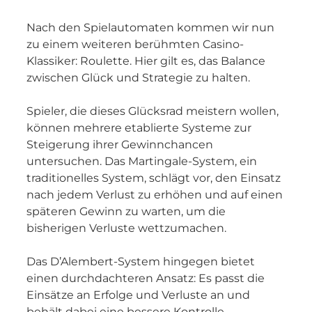
Nach den Spielautomaten kommen wir nun
zu einem weiteren berühmten Casino-
Klassiker: Roulette. Hier gilt es, das Balance
zwischen Glück und Strategie zu halten.
Spieler, die dieses Glücksrad meistern wollen,
können mehrere etablierte Systeme zur
Steigerung ihrer Gewinnchancen
untersuchen. Das Martingale-System, ein
traditionelles System, schlägt vor, den Einsatz
nach jedem Verlust zu erhöhen und auf einen
späteren Gewinn zu warten, um die
bisherigen Verluste wettzumachen.
Das D’Alembert-System hingegen bietet
einen durchdachteren Ansatz: Es passt die
Einsätze an Erfolge und Verluste an und
behält dabei eine bessere Kontrolle.