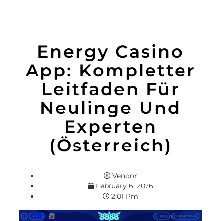
Energy Casino
App: Kompletter
Leitfaden Für
Neulinge Und
Experten
(Österreich)
Vendor
February 6, 2026
2:01 Pm