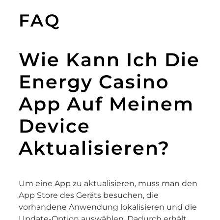
FAQ
Wie Kann Ich Die
Energy Casino
App Auf Meinem
Device
Aktualisieren?
Um eine App zu aktualisieren, muss man den
App Store des Geräts besuchen, die
vorhandene Anwendung lokalisieren und die
Update-Option auswählen. Dadurch erhält