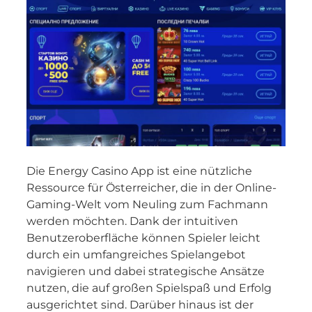
Die Energy Casino App ist eine nützliche
Ressource für Österreicher, die in der Online-
Gaming-Welt vom Neuling zum Fachmann
werden möchten. Dank der intuitiven
Benutzeroberfläche können Spieler leicht
durch ein umfangreiches Spielangebot
navigieren und dabei strategische Ansätze
nutzen, die auf großen Spielspaß und Erfolg
ausgerichtet sind. Darüber hinaus ist der