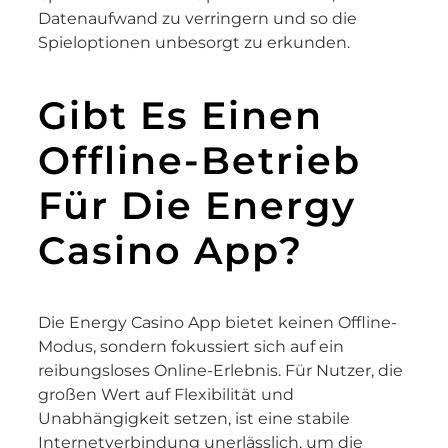
Datenaufwand zu verringern und so die
Spieloptionen unbesorgt zu erkunden.
Gibt Es Einen
Offline-Betrieb
Für Die Energy
Casino App?
Die Energy Casino App bietet keinen Offline-
Modus, sondern fokussiert sich auf ein
reibungsloses Online-Erlebnis. Für Nutzer, die
großen Wert auf Flexibilität und
Unabhängigkeit setzen, ist eine stabile
Internetverbindung unerlässlich, um die