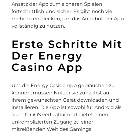
Ansatz der App zum sicheren Spielen
fortschrittlich und sicher. Es gibt noch viel
mehr zu entdecken, um das Angebot der App
vollständig zu nutzen.
Erste Schritte Mit
Der Energy
Casino App
Um die Energy Casino App gebrauchen zu
können, müssen Nutzer sie zunächst auf
ihrem gewünschten Gerät downloaden und
installieren. Die App ist sowohl für Android als
auch für iOS verfügbar und bietet einen
unkomplizierten Zugang zu einer
mitreißenden Welt des Gamings.