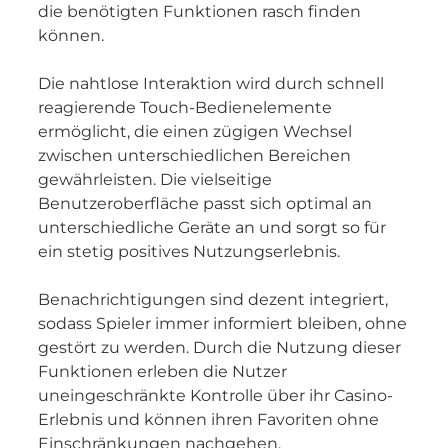
die benötigten Funktionen rasch finden
können.
Die nahtlose Interaktion wird durch schnell
reagierende Touch-Bedienelemente
ermöglicht, die einen zügigen Wechsel
zwischen unterschiedlichen Bereichen
gewährleisten. Die vielseitige
Benutzeroberfläche passt sich optimal an
unterschiedliche Geräte an und sorgt so für
ein stetig positives Nutzungserlebnis.
Benachrichtigungen sind dezent integriert,
sodass Spieler immer informiert bleiben, ohne
gestört zu werden. Durch die Nutzung dieser
Funktionen erleben die Nutzer
uneingeschränkte Kontrolle über ihr Casino-
Erlebnis und können ihren Favoriten ohne
Einschränkungen nachgehen.