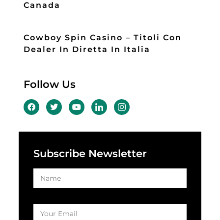
Canada
Cowboy Spin Casino – Titoli Con
Dealer In Diretta In Italia
Follow Us
Subscribe Newsletter