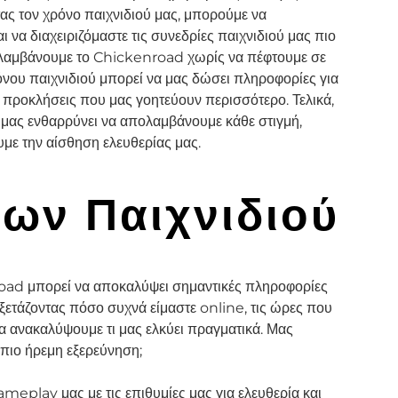
τας τον χρόνο παιχνιδιού μας, μπορούμε να
να διαχειριζόμαστε τις συνεδρίες παιχνιδιού μας πιο
πολαμβάνουμε το Chickenroad χωρίς να πέφτουμε σε
νου παιχνιδιού μπορεί να μας δώσει πληροφορίες για
ς προκλήσεις που μας γοητεύουν περισσότερο. Τελικά,
 μας ενθαρρύνει να απολαμβάνουμε κάθε στιγμή,
με την αίσθηση ελευθερίας μας.
ων Παιχνιδιού
oad μπορεί να αποκαλύψει σημαντικές πληροφορίες
 Εξετάζοντας πόσο συχνά είμαστε online, τις ώρες που
να ανακαλύψουμε τι μας ελκύει πραγματικά. Μας
 πιο ήρεμη εξερεύνηση;
meplay μας με τις επιθυμίες μας για ελευθερία και