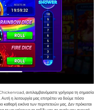
 Chickenroad, αντιλαμβανόμαστε γρήγορα τη σημασία
 Αυτή η λειτουργία μας επιτρέπει να δούμε πόσο
πιο καθαρή εικόνα των περιπετειών μας. Δεν πρόκειται