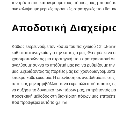
τον τρόπο που κατανέμουμε τους πόρους μας, μπορούμε 
ανακαλύψουμε μερικές πρακτικές στρατηγικές που θα μα
Αποδοτική Διαχείρ
Καθώς εξερευνούμε τον κόσμο του παιχνιδιού Chickenr
καθίσταται αναγκαία για την επιτυχία μας. Θα πρέπει ν
χρησιμοποιώντας μια στρατηγική που προτεραιοποιεί σε ό,
αναλύουμε συχνά το απόθεμά μας και να ρυθμίζουμε την
μας. Σχεδιάζοντας τις πορείες μας και χρονοδιαγράμματ
έπακρο κάθε ευκαιρία. Η επένδυση σε αναβαθμίσεις στις 
οπότε ας μην αμφιβάλλουμε να εκμεταλλευτούμε αυτές τι
να αυξήσει το δυναμικό των πόρων μας, επιτρέποντάς μας 
προσεκτική μέθοδος στη διαχείριση πόρων μας επιτρέπε
που προσφέρει αυτό το game.