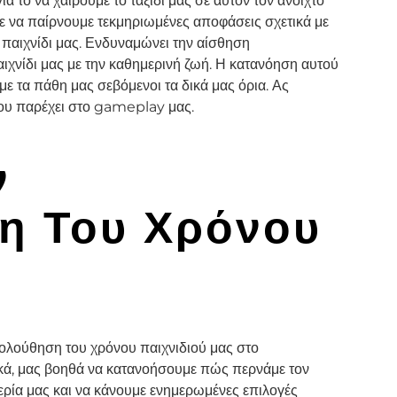
 το να χαίρουμε το ταξίδι μας σε αυτόν τον ανοιχτό
ε να παίρνουμε τεκμηριωμένες αποφάσεις σχετικά με
 παιχνίδι μας. Ενδυναμώνει την αίσθηση
ιχνίδι μας με την καθημερινή ζωή. Η κατανόηση αυτού
με τα πάθη μας σεβόμενοι τα δικά μας όρια. Ας
που παρέχει στο gameplay μας.
ν
η Του Χρόνου
ολούθηση του χρόνου παιχνιδιού μας στο
κά, μας βοηθά να κατανοήσουμε πώς περνάμε τον
ερία μας και να κάνουμε ενημερωμένες επιλογές