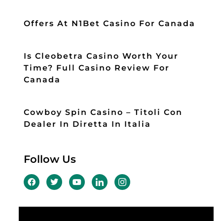
Offers At N1Bet Casino For Canada
Is Cleobetra Casino Worth Your
Time? Full Casino Review For
Canada
Cowboy Spin Casino – Titoli Con
Dealer In Diretta In Italia
Follow Us