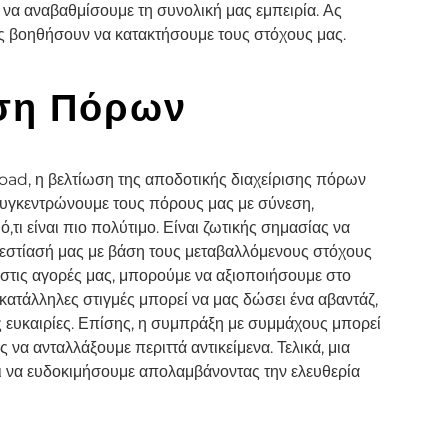
να αναβαθμίσουμε τη συνολική μας εμπειρία. Ας
ς βοηθήσουν να κατακτήσουμε τους στόχους μας.
ιση Πόρων
oad, η βελτίωση της αποδοτικής διαχείρισης πόρων
α συγκεντρώνουμε τους πόρους μας με σύνεση,
τι είναι πιο πολύτιμο. Είναι ζωτικής σημασίας να
 εστίασή μας με βάση τους μεταβαλλόμενους στόχους
α στις αγορές μας, μπορούμε να αξιοποιήσουμε στο
κατάλληλες στιγμές μπορεί να μας δώσει ένα αβαντάζ,
ς ευκαιρίες. Επίσης, η συμπράξη με συμμάχους μπορεί
να ανταλλάξουμε περιττά αντικείμενα. Τελικά, μια
ι να ευδοκιμήσουμε απολαμβάνοντας την ελευθερία