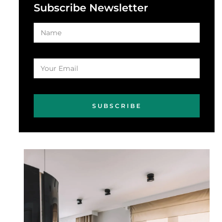
Subscribe Newsletter
SUBSCRIBE