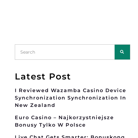
Latest Post
I Reviewed Wazamba Casino Device
Synchronization Synchronization In
New Zealand
Euro Casino – Najkorzystniejsze
Bonusy Tylko W Polsce
Live Chat Gets Smarter: Bonuskong