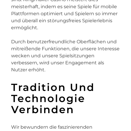
meisterhaft, indem es seine Spiele für mobile
Plattformen optimiert und Spielern so immer
und überall ein störungsfreies Spielerlebnis
ermöglicht.
Durch benutzerfreundliche Oberflächen und
mitreißende Funktionen, die unsere Interesse
wecken und unsere Spielsitzungen
verbessern, wird unser Engagement als
Nutzer erhöht.
Tradition Und
Technologie
Verbinden
Wir bewundern die faszinierenden