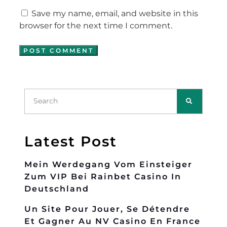
Save my name, email, and website in this
browser for the next time I comment.
Latest Post
Mein Werdegang Vom Einsteiger
Zum VIP Bei Rainbet Casino In
Deutschland
Un Site Pour Jouer, Se Détendre
Et Gagner Au NV Casino En France