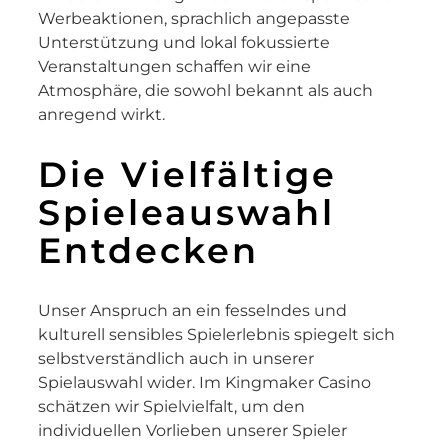
Werbeaktionen, sprachlich angepasste
Unterstützung und lokal fokussierte
Veranstaltungen schaffen wir eine
Atmosphäre, die sowohl bekannt als auch
anregend wirkt.
Die Vielfältige
Spieleauswahl
Entdecken
Unser Anspruch an ein fesselndes und
kulturell sensibles Spielerlebnis spiegelt sich
selbstverständlich auch in unserer
Spielauswahl wider. Im Kingmaker Casino
schätzen wir Spielvielfalt, um den
individuellen Vorlieben unserer Spieler