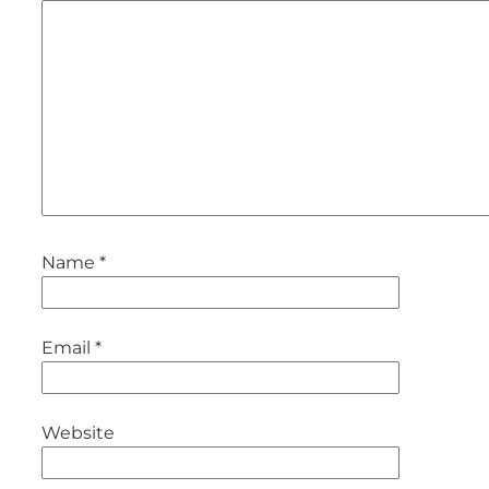
Name
*
Email
*
Website