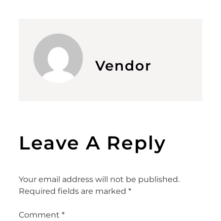
Vendor
Leave A Reply
Your email address will not be published.
Required fields are marked
*
Comment
*