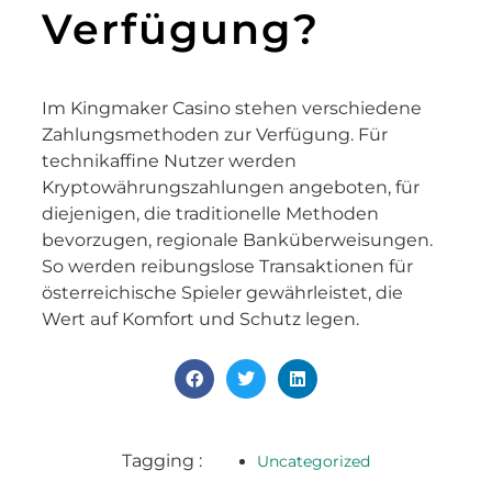
Verfügung?
Im Kingmaker Casino stehen verschiedene
Zahlungsmethoden zur Verfügung. Für
technikaffine Nutzer werden
Kryptowährungszahlungen angeboten, für
diejenigen, die traditionelle Methoden
bevorzugen, regionale Banküberweisungen.
So werden reibungslose Transaktionen für
österreichische Spieler gewährleistet, die
Wert auf Komfort und Schutz legen.
Tagging :
Uncategorized