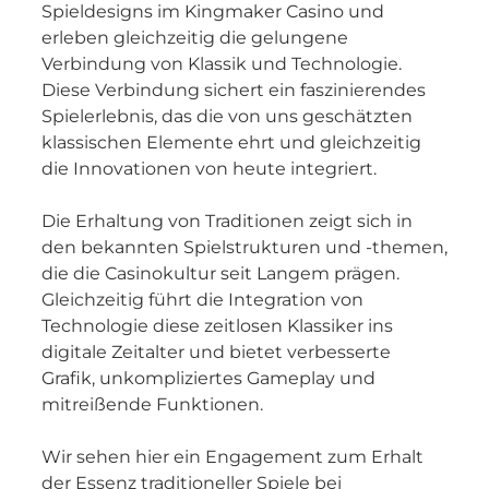
Spieldesigns im Kingmaker Casino und
erleben gleichzeitig die gelungene
Verbindung von Klassik und Technologie.
Diese Verbindung sichert ein faszinierendes
Spielerlebnis, das die von uns geschätzten
klassischen Elemente ehrt und gleichzeitig
die Innovationen von heute integriert.
Die Erhaltung von Traditionen zeigt sich in
den bekannten Spielstrukturen und -themen,
die die Casinokultur seit Langem prägen.
Gleichzeitig führt die Integration von
Technologie diese zeitlosen Klassiker ins
digitale Zeitalter und bietet verbesserte
Grafik, unkompliziertes Gameplay und
mitreißende Funktionen.
Wir sehen hier ein Engagement zum Erhalt
der Essenz traditioneller Spiele bei