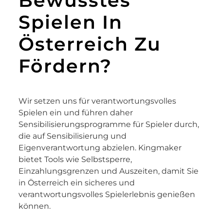
Bewusstes
Spielen In
Österreich Zu
Fördern?
Wir setzen uns für verantwortungsvolles
Spielen ein und führen daher
Sensibilisierungsprogramme für Spieler durch,
die auf Sensibilisierung und
Eigenverantwortung abzielen. Kingmaker
bietet Tools wie Selbstsperre,
Einzahlungsgrenzen und Auszeiten, damit Sie
in Österreich ein sicheres und
verantwortungsvolles Spielerlebnis genießen
können.