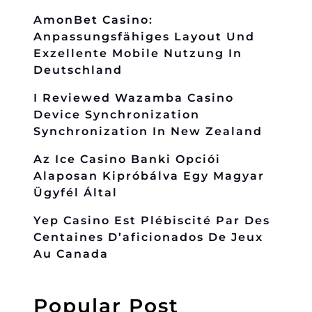
AmonBet Casino:
Anpassungsfähiges Layout Und
Exzellente Mobile Nutzung In
Deutschland
I Reviewed Wazamba Casino
Device Synchronization
Synchronization In New Zealand
Az Ice Casino Banki Opciói
Alaposan Kipróbálva Egy Magyar
Ügyfél Által
Yep Casino Est Plébiscité Par Des
Centaines D’aficionados De Jeux
Au Canada
Popular Post