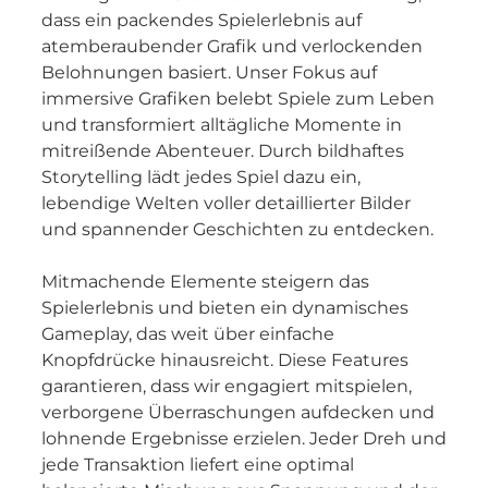
dass ein packendes Spielerlebnis auf
atemberaubender Grafik und verlockenden
Belohnungen basiert. Unser Fokus auf
immersive Grafiken belebt Spiele zum Leben
und transformiert alltägliche Momente in
mitreißende Abenteuer. Durch bildhaftes
Storytelling lädt jedes Spiel dazu ein,
lebendige Welten voller detaillierter Bilder
und spannender Geschichten zu entdecken.
Mitmachende Elemente steigern das
Spielerlebnis und bieten ein dynamisches
Gameplay, das weit über einfache
Knopfdrücke hinausreicht. Diese Features
garantieren, dass wir engagiert mitspielen,
verborgene Überraschungen aufdecken und
lohnende Ergebnisse erzielen. Jeder Dreh und
jede Transaktion liefert eine optimal