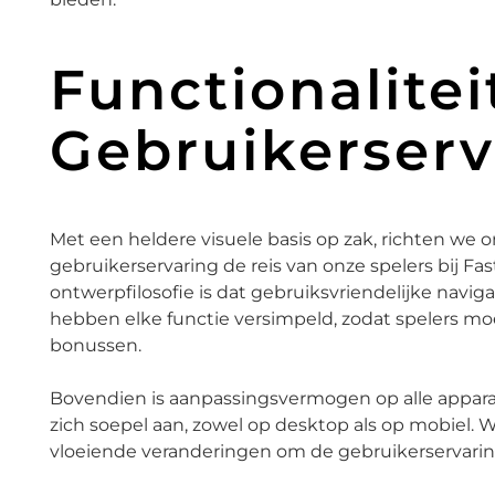
Functionalitei
Gebruikerserv
Met een heldere visuele basis op zak, richten we o
gebruikerservaring de reis van onze spelers bij F
ontwerpfilosofie is dat gebruiksvriendelijke navig
hebben elke functie versimpeld, zodat spelers m
bonussen.
Bovendien is aanpassingsvermogen op alle apparat
zich soepel aan, zowel op desktop als op mobiel. W
vloeiende veranderingen om de gebruikerservarin