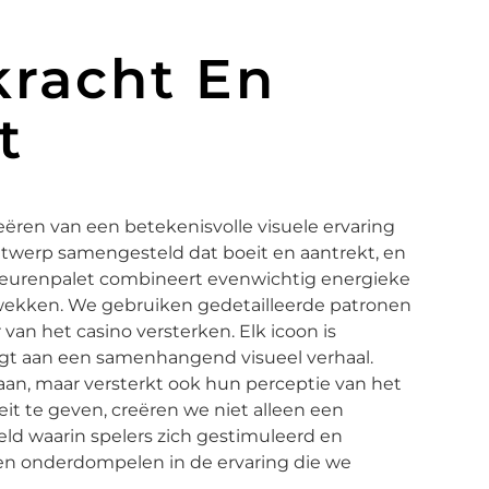
kracht En
t
reëren van een betekenisvolle visuele ervaring
ntwerp samengesteld dat boeit en aantrekt, en
kleurenpalet combineert evenwichtig energieke
wekken. We gebruiken gedetailleerde patronen
van het casino versterken. Elk icoon is
agt aan een samenhangend visueel verhaal.
aan, maar versterkt ook hun perceptie van het
eit te geven, creëren we niet alleen een
ld waarin spelers zich gestimuleerd en
nen onderdompelen in de ervaring die we