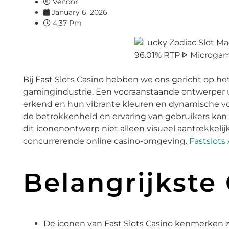
Vendor
January 6, 2026
4:37 Pm
Bij Fast Slots Casino hebben we ons gericht op he
gamingindustrie. Een vooraanstaande ontwerper ui
erkend en hun vibrante kleuren en dynamische vo
de betrokkenheid en ervaring van gebruikers ka
dit iconenontwerp niet alleen visueel aantrekkelij
concurrerende online casino-omgeving.
Fastslots 
Belangrijkste
De iconen van Fast Slots Casino kenmerken z