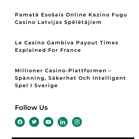
Pamatā Esošais Online Kazino Fugu
Casino Latvijas Spēlētājiem
Le Casino Gambiva Payout Times
Explained For France
Millioner Casino-Plattformen –
Spänning, Säkerhet Och Intelligent
Spel I Sverige
Follow Us