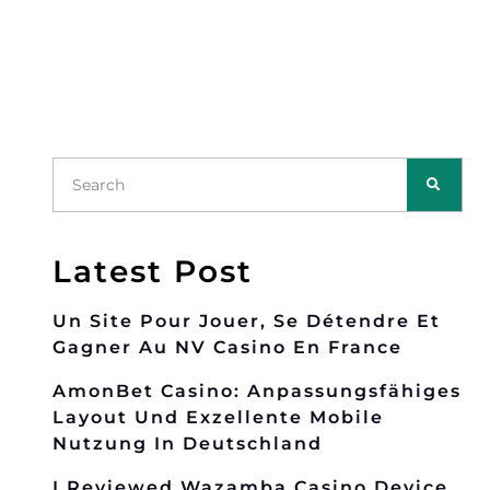
Latest Post
Un Site Pour Jouer, Se Détendre Et
Gagner Au NV Casino En France
AmonBet Casino: Anpassungsfähiges
Layout Und Exzellente Mobile
Nutzung In Deutschland
I Reviewed Wazamba Casino Device