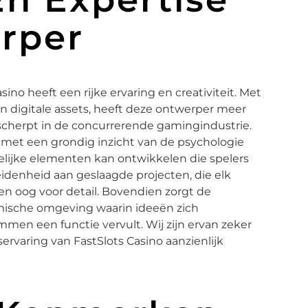
rper
ino heeft een rijke ervaring en creativiteit. Met
 in digitale assets, heeft deze ontwerper meer
escherpt in de concurrerende gamingindustrie.
met een grondig inzicht van de psychologie
kkelijke elementen kan ontwikkelen die spelers
eidenheid aan geslaagde projecten, die elk
n oog voor detail. Bovendien zorgt de
mische omgeving waarin ideeën zich
men een functie vervult. Wij zijn ervan zeker
ervaring van FastSlots Casino aanzienlijk