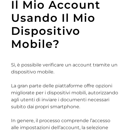
Il Mio Account
Usando Il Mio
Dispositivo
Mobile?
Sì, è possibile verificare un account tramite un
dispositivo mobile.
La gran parte delle piattaforme offre opzioni
migliorate per i dispositivi mobili, autorizzando
agli utenti di inviare i documenti necessari
subito dai propri smartphone.
In genere, il processo comprende l’accesso
alle impostazioni dell’account, la selezione