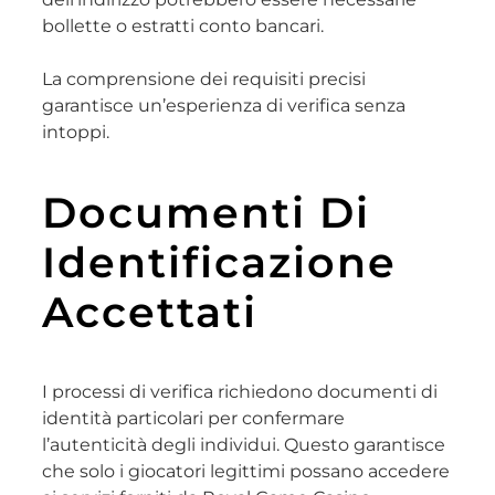
bollette o estratti conto bancari.
La comprensione dei requisiti precisi
garantisce un’esperienza di verifica senza
intoppi.
Documenti Di
Identificazione
Accettati
I processi di verifica richiedono documenti di
identità particolari per confermare
l’autenticità degli individui. Questo garantisce
che solo i giocatori legittimi possano accedere