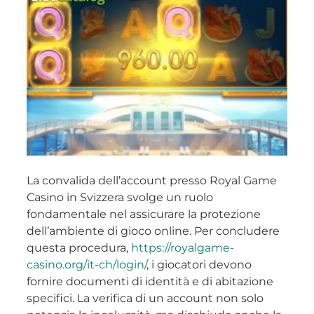
La convalida dell’account presso Royal Game
Casino in Svizzera svolge un ruolo
fondamentale nel assicurare la protezione
dell’ambiente di gioco online. Per concludere
questa procedura,
https://royalgame-
casino.org/it-ch/login/
, i giocatori devono
fornire documenti di identità e di abitazione
specifici. La verifica di un account non solo