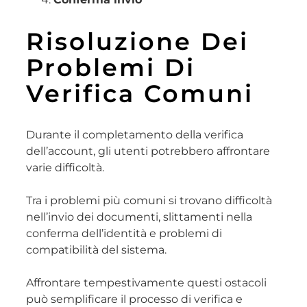
Risoluzione Dei
Problemi Di
Verifica Comuni
Durante il completamento della verifica
dell’account, gli utenti potrebbero affrontare
varie difficoltà.
Tra i problemi più comuni si trovano difficoltà
nell’invio dei documenti, slittamenti nella
conferma dell’identità e problemi di
compatibilità del sistema.
Affrontare tempestivamente questi ostacoli
può semplificare il processo di verifica e