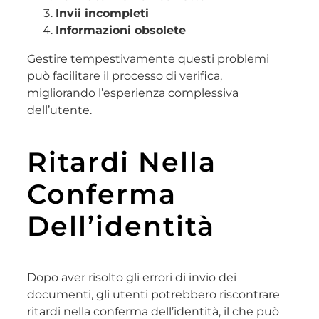
Invii incompleti
Informazioni obsolete
Gestire tempestivamente questi problemi
può facilitare il processo di verifica,
migliorando l’esperienza complessiva
dell’utente.
Ritardi Nella
Conferma
Dell’identità
Dopo aver risolto gli errori di invio dei
documenti, gli utenti potrebbero riscontrare
ritardi nella conferma dell’identità, il che può