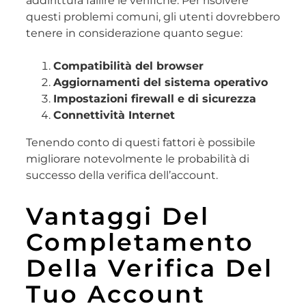
addirittura fallire le verifiche. Per risolvere
questi problemi comuni, gli utenti dovrebbero
tenere in considerazione quanto segue:
Compatibilità del browser
Aggiornamenti del sistema operativo
Impostazioni firewall e di sicurezza
Connettività Internet
Tenendo conto di questi fattori è possibile
migliorare notevolmente le probabilità di
successo della verifica dell’account.
Vantaggi Del
Completamento
Della Verifica Del
Tuo Account