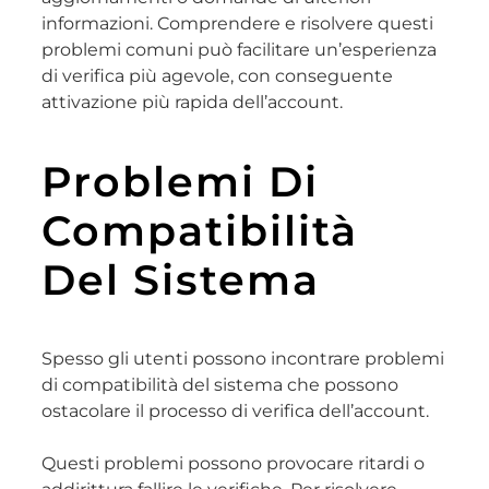
informazioni. Comprendere e risolvere questi
problemi comuni può facilitare un’esperienza
di verifica più agevole, con conseguente
attivazione più rapida dell’account.
Problemi Di
Compatibilità
Del Sistema
Spesso gli utenti possono incontrare problemi
di compatibilità del sistema che possono
ostacolare il processo di verifica dell’account.
Questi problemi possono provocare ritardi o