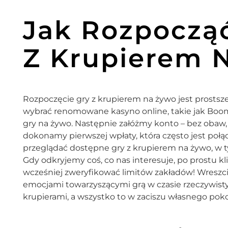
Jak Rozpoczą
Z Krupierem 
Rozpoczęcie gry z krupierem na żywo jest prosts
wybrać renomowane kasyno online, takie jak Boom
gry na żywo. Następnie załóżmy konto – bez obaw, t
dokonamy pierwszej wpłaty, która często jest po
przeglądać dostępne gry z krupierem na żywo, w tym
Gdy odkryjemy coś, co nas interesuje, po prostu kl
wcześniej zweryfikować limitów zakładów! Wreszci
emocjami towarzyszącymi grą w czasie rzeczywis
krupierami, a wszystko to w zaciszu własnego poko