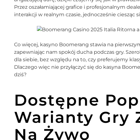
Przez oszałamiającej grafice i profesjonalnym dea
interakcji w realnym czasie, jednocześnie ciesząc 
Co więcej, kasyno Boomerang stawia na pierwszym
zapewniając nam spokój ducha podczas gry. Szerok
dla siebie, bez względu na to, czy preferujemy kla
Dlaczego więc nie przyłączyć się do kasyna Boomer
dziś?
Dostępne Pop
Warianty Gry 
Na Żywo