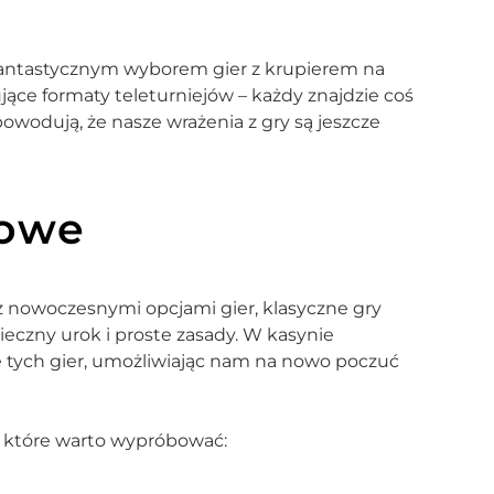
ntastycznym wyborem gier z krupierem na
ące formaty teleturniejów – każdy znajdzie coś
powodują, że nasze wrażenia z gry są jeszcze
łowe
 z nowoczesnymi opcjami gier, klasyczne gry
eczny urok i proste zasady. W kasynie
tych gier, umożliwiając nam na nowo poczuć
, które warto wypróbować: