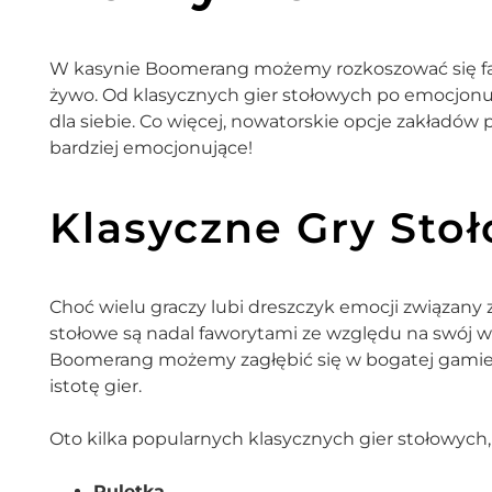
W kasynie Boomerang możemy rozkoszować się fa
żywo. Od klasycznych gier stołowych po emocjonuj
dla siebie. Co więcej, nowatorskie opcje zakładów 
bardziej emocjonujące!
Klasyczne Gry Sto
Choć wielu graczy lubi dreszczyk emocji związany
stołowe są nadal faworytami ze względu na swój wi
Boomerang możemy zagłębić się w bogatej gamie 
istotę gier.
Oto kilka popularnych klasycznych gier stołowych
Ruletka