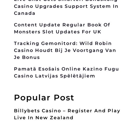
Casino Upgrades Support System In
Canada
Content Update Regular Book Of
Monsters Slot Updates For UK
Tracking Gemonitord: Wild Robin
Casino Houdt Bij Je Voortgang Van
Je Bonus
Pamatā Esošais Online Kazino Fugu
Casino Latvijas Spēlētājiem
Popular Post
Billybets Casino – Register And Play
Live In New Zealand