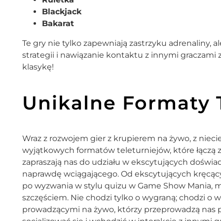
Blackjack
Bakarat
Te gry nie tylko zapewniają zastrzyku adrenaliny, a
strategii i nawiązanie kontaktu z innymi graczam
klasykę!
Unikalne Formaty 
Wraz z rozwojem gier z krupierem na żywo, z niec
wyjątkowych formatów teleturniejów, które łączą 
zapraszają nas do udziału w ekscytujących doświad
naprawdę wciągającego. Od ekscytujących kręcącyc
po wyzwania w stylu quizu w Game Show Mania, moż
szczęściem. Nie chodzi tylko o wygraną; chodzi o w
prowadzącymi na żywo, którzy przeprowadzą nas p