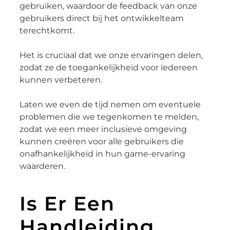
gebruiken, waardoor de feedback van onze
gebruikers direct bij het ontwikkelteam
terechtkomt.
Het is cruciaal dat we onze ervaringen delen,
zodat ze de toegankelijkheid voor iedereen
kunnen verbeteren.
Laten we even de tijd nemen om eventuele
problemen die we tegenkomen te melden,
zodat we een meer inclusieve omgeving
kunnen creëren voor alle gebruikers die
onafhankelijkheid in hun game-ervaring
waarderen.
Is Er Een
Handleiding