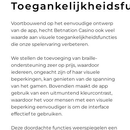
Toegankelijkheidsf
Voortbouwend op het eenvoudige ontwerp
van de app, hecht Betnation Casino ook veel
waarde aan visuele toegankelijkheidsfuncties
die onze spelervaring verbeteren.
We stellen de toevoeging van braille-
ondersteuning zeer op prijs, waardoor
iedereen, ongeacht zijn of haar visuele
beperkingen, kan genieten van de spanning
van het gamen. Bovendien maakt de app
gebruik van een uitmuntend kleurcontrast,
waardoor het voor mensen met een visuele
beperking eenvoudiger is om de interface
effectief te gebruiken.
Deze doordachte functies weerspiegelen een