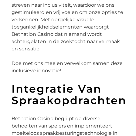
streven naar inclusiviteit, waardoor we ons
gestimuleerd en vrij voelen om onze opties te
verkennen. Met dergelijke visuele
toegankelijkheidselementen waarborgt
Betnation Casino dat niemand wordt
achtergelaten in de zoektocht naar vermaak
en sensatie.
Doe met ons mee en verwelkom samen deze
inclusieve innovatie!
Integratie Van
Spraakopdrachten
Betnation Casino begrijpt de diverse
behoeften van spelers en implementeert
moeiteloos spraakbesturingstechnologie in