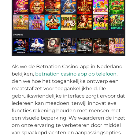
Als we de Betnation Casino-app in Nederland
bekijken,
betnation casino app op telefoon
,
zien we hoe het toegankelijke ontwerp een
maatstaf zet voor toegankelijkheid. De
gebruiksvriendelijke interface zorgt ervoor dat
iedereen kan meedoen, terwijl innovatieve
functies rekening houden met mensen met
een visuele beperking. We waarderen de inzet
om onze ervaring te verbeteren door middel
van spraakopdrachten en aanpassingsopties.