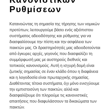
Ρυθμίσεων
Κατανοώντας τη σημασία της τήρησης των νομικών
προτύπων, λειτουργούμε βάσει ενός αξιόπιστου
συστήματος αδειοδότησης και ρύθμισης για να
διασφαλίσουμε την πίστη και την ασφάλεια των
παικτών μας. Οι δραστηριότητές μας αδειοδοτούνται
από έγκυρες αρχές, γεγονός που διασφαλίζει τη
συμμόρφωσή μας με αυστηρούς διεθνείς και
τοπικούς κανονισμούς. Αυτή η ισχυρή δομή είναι
ζωτικής σημασίας σε έναν κλάδο όπου η διαφάνεια
και η λογοδοσία είναι πρωταρχικής σημασίας.
Διαθέτοντας τέτοια συστήματα, όχι μόνο ενισχύουμε
την εμπιστοσύνη των παικτών, αλλά και
διασφαλίζουμε ότι πληρούμε τις κανονιστικές
απαιτήσεις που διαφυλάσσουν τα δικαιώματα των
παικτών.