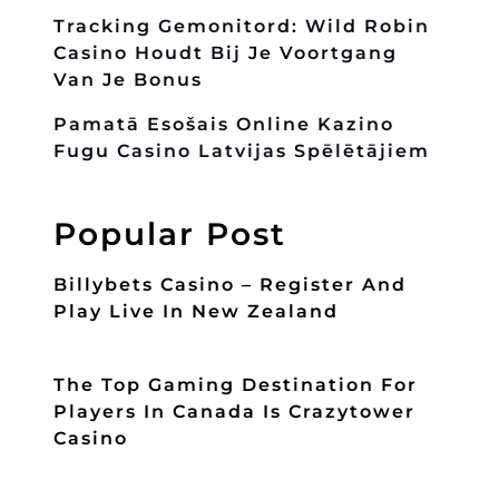
Tracking Gemonitord: Wild Robin
Casino Houdt Bij Je Voortgang
Van Je Bonus
Pamatā Esošais Online Kazino
Fugu Casino Latvijas Spēlētājiem
Popular Post
Billybets Casino – Register And
Play Live In New Zealand
The Top Gaming Destination For
Players In Canada Is Crazytower
Casino