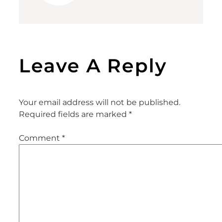
Leave A Reply
Your email address will not be published.
Required fields are marked
*
Comment
*