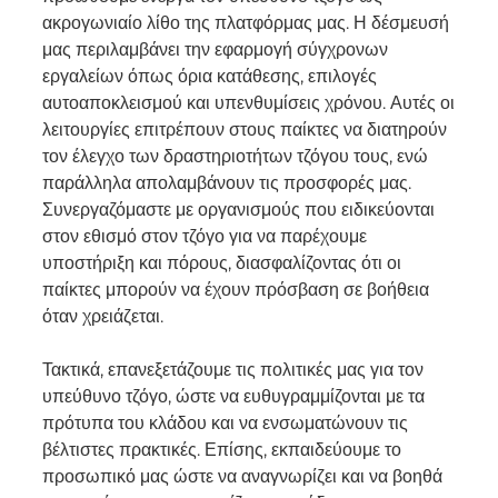
ακρογωνιαίο λίθο της πλατφόρμας μας. Η δέσμευσή
μας περιλαμβάνει την εφαρμογή σύγχρονων
εργαλείων όπως όρια κατάθεσης, επιλογές
αυτοαποκλεισμού και υπενθυμίσεις χρόνου. Αυτές οι
λειτουργίες επιτρέπουν στους παίκτες να διατηρούν
τον έλεγχο των δραστηριοτήτων τζόγου τους, ενώ
παράλληλα απολαμβάνουν τις προσφορές μας.
Συνεργαζόμαστε με οργανισμούς που ειδικεύονται
στον εθισμό στον τζόγο για να παρέχουμε
υποστήριξη και πόρους, διασφαλίζοντας ότι οι
παίκτες μπορούν να έχουν πρόσβαση σε βοήθεια
όταν χρειάζεται.
Τακτικά, επανεξετάζουμε τις πολιτικές μας για τον
υπεύθυνο τζόγο, ώστε να ευθυγραμμίζονται με τα
πρότυπα του κλάδου και να ενσωματώνουν τις
βέλτιστες πρακτικές. Επίσης, εκπαιδεύουμε το
προσωπικό μας ώστε να αναγνωρίζει και να βοηθά