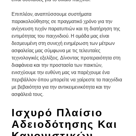
Επιπλέον, αναπτύσσουμε συστήματα
παρακολούθησης σε πραγματικό χρόνο για την
ανίχνευση τυχόν παρατυπιών και τη διατήρηση της
εντιμότητας του παιχνιδιού. Η ομάδα μας είναι
δεσμευμένη στη συνεχή ενημέρωση των μέτρων
ασφαλείας μας σύμφωνα με τις τελευταίες
τεχνολογικές εξελίξεις. Δίνοντας προτεραιότητα στη
διαφάνεια και την προστασία των παικτών,
ενισχύουμε την ευθύνη μας να παρέχουμε ένα
περιβάλλον όπου μπορείτε να χαίρεστε τα παιχνίδια
με βεβαιότητα για την αντικειμενικότητα και την
ασφάλειά τους.
Ισχυρό Πλαίσιο
Αδειοδότησης Και
Κανονιστικών