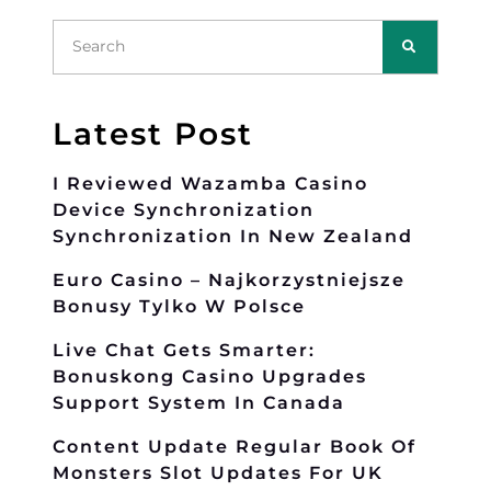
Latest Post
I Reviewed Wazamba Casino
Device Synchronization
Synchronization In New Zealand
Euro Casino – Najkorzystniejsze
Bonusy Tylko W Polsce
Live Chat Gets Smarter:
Bonuskong Casino Upgrades
Support System In Canada
Content Update Regular Book Of
Monsters Slot Updates For UK