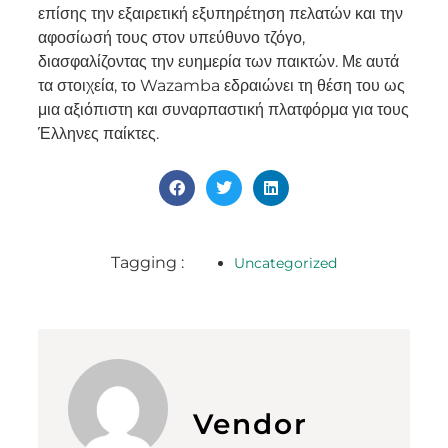
επίσης την εξαιρετική εξυπηρέτηση πελατών και την
αφοσίωσή τους στον υπεύθυνο τζόγο,
διασφαλίζοντας την ευημερία των παικτών. Με αυτά
τα στοιχεία, το Wazamba εδραιώνει τη θέση του ως
μια αξιόπιστη και συναρπαστική πλατφόρμα για τους
Έλληνες παίκτες.
Tagging :
Uncategorized
Vendor