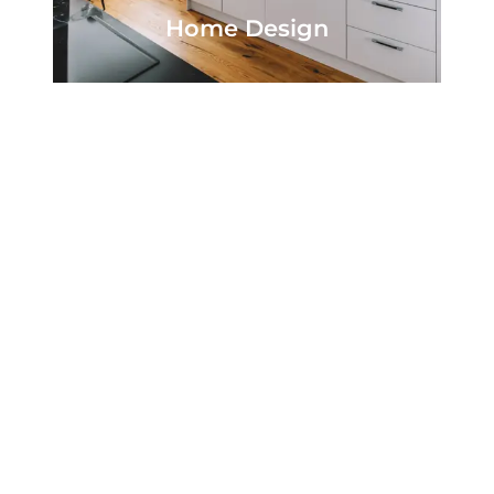
Home Design