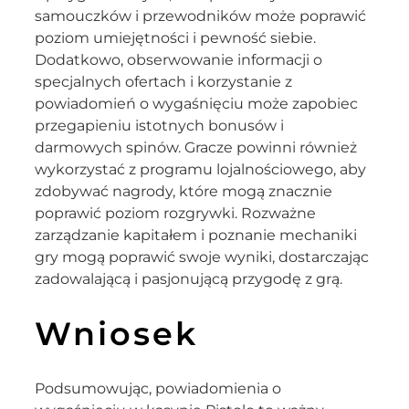
samouczków i przewodników może poprawić
poziom umiejętności i pewność siebie.
Dodatkowo, obserwowanie informacji o
specjalnych ofertach i korzystanie z
powiadomień o wygaśnięciu może zapobiec
przegapieniu istotnych bonusów i
darmowych spinów. Gracze powinni również
wykorzystać z programu lojalnościowego, aby
zdobywać nagrody, które mogą znacznie
poprawić poziom rozgrywki. Rozważne
zarządzanie kapitałem i poznanie mechaniki
gry mogą poprawić swoje wyniki, dostarczając
zadowalającą i pasjonującą przygodę z grą.
Wniosek
Podsumowując, powiadomienia o