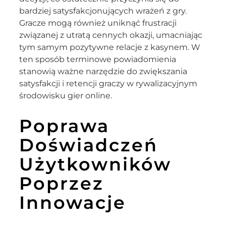
bardziej satysfakcjonujących wrażeń z gry.
Gracze mogą również uniknąć frustracji
związanej z utratą cennych okazji, umacniając
tym samym pozytywne relacje z kasynem. W
ten sposób terminowe powiadomienia
stanowią ważne narzędzie do zwiększania
satysfakcji i retencji graczy w rywalizacyjnym
środowisku gier online.
Poprawa
Doświadczeń
Użytkowników
Poprzez
Innowacje