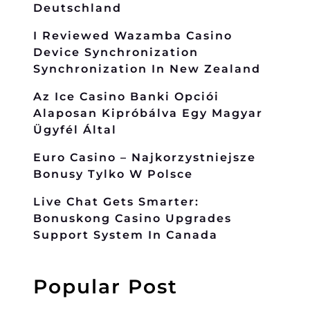
Deutschland
I Reviewed Wazamba Casino
Device Synchronization
Synchronization In New Zealand
Az Ice Casino Banki Opciói
Alaposan Kipróbálva Egy Magyar
Ügyfél Által
Euro Casino – Najkorzystniejsze
Bonusy Tylko W Polsce
Live Chat Gets Smarter:
Bonuskong Casino Upgrades
Support System In Canada
Popular Post