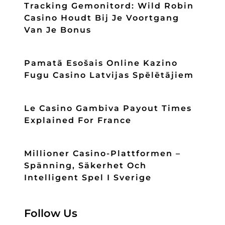
Tracking Gemonitord: Wild Robin
Casino Houdt Bij Je Voortgang
Van Je Bonus
Pamatā Esošais Online Kazino
Fugu Casino Latvijas Spēlētājiem
Le Casino Gambiva Payout Times
Explained For France
Millioner Casino-Plattformen –
Spänning, Säkerhet Och
Intelligent Spel I Sverige
Follow Us