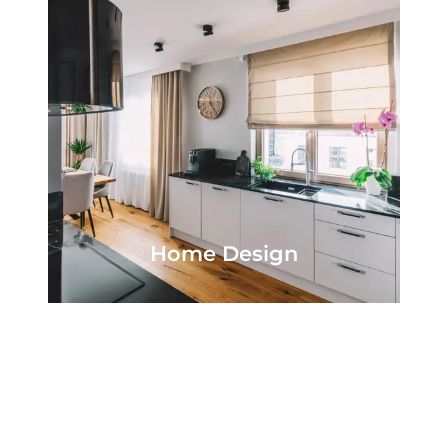
Home Design