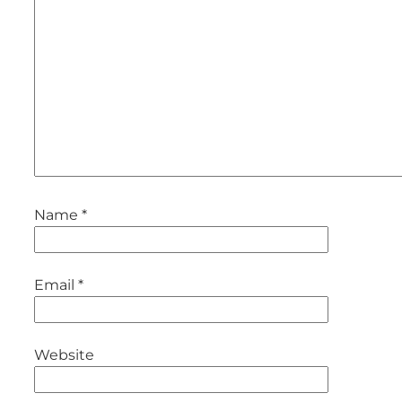
Name
*
Email
*
Website