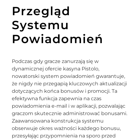
Przegląd
Systemu
Powiadomień
Podczas gdy gracze zanurzają się w
dynamicznej ofercie kasyna Pistolo,
nowatorski system powiadomień gwarantuje,
że nigdy nie przegapią kluczowych aktualizacji
dotyczących końca bonusów i promocji. Ta
efektywna funkcja zapewnia na czas
powiadomienia e-mail i w aplikacji, pozwalając
graczom skutecznie administrować bonusami.
Zaawansowana konstrukcja systemu
obserwuje okres ważności każdego bonusu,
przesyłając przypomnienia na sporo przed