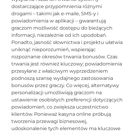
dostarczające przypomnienia różnymi
drogami – takimi jak e-maile, SMS-y i
powiadomienia w aplikacji – gwarantują
graczom możliwość dostępu do bieżących
informacji, niezależnie od ich upodobań.
Ponadto, jasność słownictwa i projektu ułatwia
uniknąć nieporozumień, wspierając
rozpoznanie okresów trwania bonusów. Czas
trwania jest również kluczowy; powiadomienia
przesyłane z właściwym wyprzedzeniem
podnoszą szansę wydajnego zastosowania
bonusów przez graczy. Co więcej, alternatywy
personalizacji umożliwiają graczom na
ustawienie osobistych preferencji dotyczących
powiadomień, co zwiększa uczestnictwo
klientów. Ponieważ kasyna online próbują
tworzenia przewagi biznesowej,
udoskonalenie tych elementów ma kluczowe