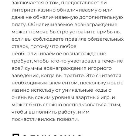
заключается в том, предоставляет ли
интернет-казино обналичиваемую или
даже не обналичиваемую дополнительную
плату. Обналичиваемое вознаграждение
может помочь быстро устранить прибыль,
если вы соблюдаете правила обязательных
ставок, потому что любое
необналичиваемое вознаграждение
требует, чтобы кто-то участвовал в течение
всей суммы вознаграждения игорного
заведения, когда вы тратите. Это считается
необходимым элементом, поскольку новые
казино используют уникальные коды с
очень высоким уровнем азартных игр, и
может быть сложно воспользоваться этим,
чтобы выполнить работу, и им
посчастливилось повезти.