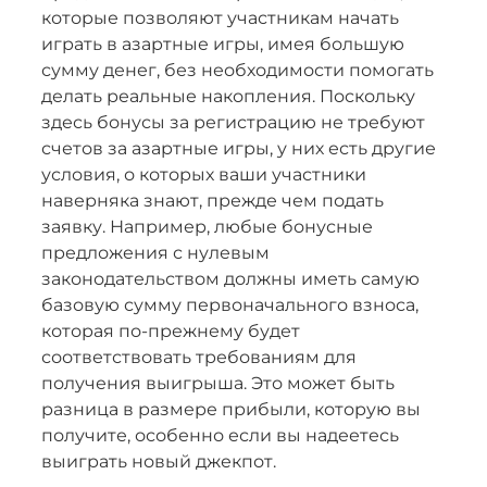
которые позволяют участникам начать
играть в азартные игры, имея большую
сумму денег, без необходимости помогать
делать реальные накопления. Поскольку
здесь бонусы за регистрацию не требуют
счетов за азартные игры, у них есть другие
условия, о которых ваши участники
наверняка знают, прежде чем подать
заявку. Например, любые бонусные
предложения с нулевым
законодательством должны иметь самую
базовую сумму первоначального взноса,
которая по-прежнему будет
соответствовать требованиям для
получения выигрыша. Это может быть
разница в размере прибыли, которую вы
получите, особенно если вы надеетесь
выиграть новый джекпот.