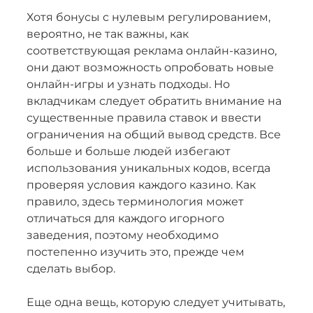
Хотя бонусы с нулевым регулированием,
вероятно, не так важны, как
соответствующая реклама онлайн-казино,
они дают возможность опробовать новые
онлайн-игры и узнать подходы. Но
вкладчикам следует обратить внимание на
существенные правила ставок и ввести
ограничения на общий вывод средств. Все
больше и больше людей избегают
использования уникальных кодов, всегда
проверяя условия каждого казино. Как
правило, здесь терминология может
отличаться для каждого игорного
заведения, поэтому необходимо
постепенно изучить это, прежде чем
сделать выбор.
Еще одна вещь, которую следует учитывать,