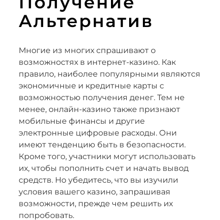
Получение
Альтернатив
Многие из многих спрашивают о
возможностях в интернет-казино. Как
правило, наиболее популярными являются
экономичные и кредитные карты с
возможностью получения денег. Тем не
менее, онлайн-казино также признают
мобильные финансы и другие
электронные цифровые расходы. Они
имеют тенденцию быть в безопасности.
Кроме того, участники могут использовать
их, чтобы пополнить счет и начать вывод
средств. Но убедитесь, что вы изучили
условия вашего казино, запрашивая
возможности, прежде чем решить их
попробовать.