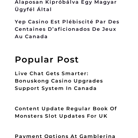
Alaposan Kipróbálva Egy Magyar
Ügyfél Által
Yep Casino Est Plébiscité Par Des
Centaines D’aficionados De Jeux
Au Canada
Popular Post
Live Chat Gets Smarter:
Bonuskong Casino Upgrades
Support System In Canada
Content Update Regular Book Of
Monsters Slot Updates For UK
Payment Options At Gamblerina