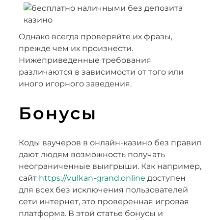
Однако всегда проверяйте их фразы,
прежде чем их произнести.
Нижеприведенные требования
различаются в зависимости от того или
иного игорного заведения.
Бонусы
Коды ваучеров в онлайн-казино без правил
дают людям возможность получать
неограниченные выигрыши. Как например,
сайт
https://vulkan-grand.online
доступен
для всех без исключения пользователей
сети интернет, это проверенная игровая
платформа. В этой статье бонусы и