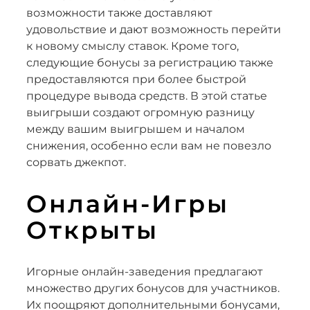
возможности также доставляют
удовольствие и дают возможность перейти
к новому смыслу ставок. Кроме того,
следующие бонусы за регистрацию также
предоставляются при более быстрой
процедуре вывода средств. В этой статье
выигрыши создают огромную разницу
между вашим выигрышем и началом
снижения, особенно если вам не повезло
сорвать джекпот.
Онлайн-Игры
Открыты
Игорные онлайн-заведения предлагают
множество других бонусов для участников.
Их поощряют дополнительными бонусами,