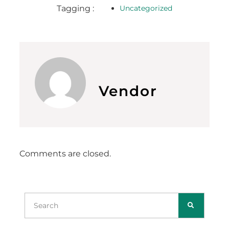
Tagging :
Uncategorized
Vendor
Comments are closed.