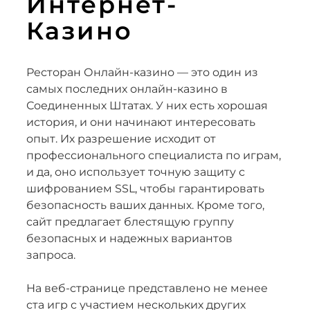
Интернет-
Казино
Ресторан Онлайн-казино — это один из
самых последних онлайн-казино в
Соединенных Штатах. У них есть хорошая
история, и они начинают интересовать
опыт. Их разрешение исходит от
профессионального специалиста по играм,
и да, оно использует точную защиту с
шифрованием SSL, чтобы гарантировать
безопасность ваших данных. Кроме того,
сайт предлагает блестящую группу
безопасных и надежных вариантов
запроса.
На веб-странице представлено не менее
ста игр с участием нескольких других