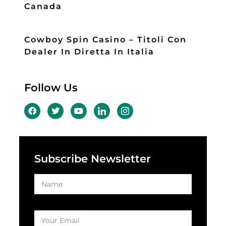
Canada
Cowboy Spin Casino – Titoli Con
Dealer In Diretta In Italia
Follow Us
Subscribe Newsletter