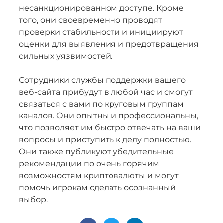
несанкционированном доступе. Кроме
того, они своевременно проводят
проверки стабильности и инициируют
оценки для выявления и предотвращения
сильных уязвимостей.
Сотрудники службы поддержки вашего
веб-сайта прибудут в любой час и смогут
связаться с вами по круговым группам
каналов. Они опытны и профессиональны,
что позволяет им быстро отвечать на ваши
вопросы и приступить к делу полностью.
Они также публикуют убедительные
рекомендации по очень горячим
возможностям криптовалюты и могут
помочь игрокам сделать осознанный
выбор.