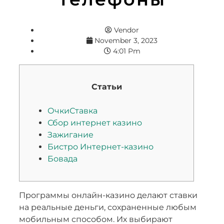
Vendor
November 3, 2023
4:01 Pm
Статьи
ОчкиСтавка
Сбор интернет казино
Зажигание
Бистро Интернет-казино
Бовада
Программы онлайн-казино делают ставки
на реальные деньги, сохраненные любым
мобильным способом. Их выбирают