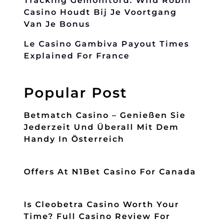
Tracking Gemonitord: Wild Robin
Casino Houdt Bij Je Voortgang
Van Je Bonus
Le Casino Gambiva Payout Times
Explained For France
Popular Post
Betmatch Casino – Genießen Sie
Jederzeit Und Überall Mit Dem
Handy In Österreich
Offers At N1Bet Casino For Canada
Is Cleobetra Casino Worth Your
Time? Full Casino Review For