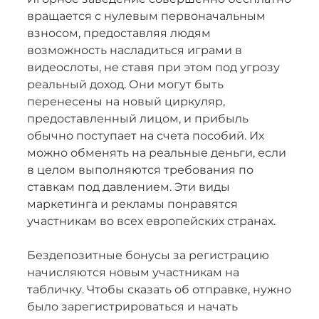
вращается с нулевым первоначальным
взносом, предоставляя людям
возможность насладиться играми в
видеослоты, не ставя при этом под угрозу
реальный доход. Они могут быть
перенесены на новый циркуляр,
предоставленный лицом, и прибыль
обычно поступает на счета пособий. Их
можно обменять на реальные деньги, если
в целом выполняются требования по
ставкам под давлением. Эти виды
маркетинга и рекламы понравятся
участникам во всех европейских странах.
Бездепозитные бонусы за регистрацию
начисляются новым участникам на
табличку. Чтобы сказать об отправке, нужно
было зарегистрироваться и начать