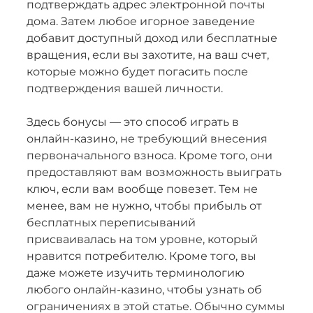
подтверждать адрес электронной почты
дома. Затем любое игорное заведение
добавит доступный доход или бесплатные
вращения, если вы захотите, на ваш счет,
которые можно будет погасить после
подтверждения вашей личности.
Здесь бонусы — это способ играть в
онлайн-казино, не требующий внесения
первоначального взноса. Кроме того, они
предоставляют вам возможность выиграть
ключ, если вам вообще повезет. Тем не
менее, вам не нужно, чтобы прибыль от
бесплатных переписываний
присваивалась на том уровне, который
нравится потребителю. Кроме того, вы
даже можете изучить терминологию
любого онлайн-казино, чтобы узнать об
ограничениях в этой статье. Обычно суммы