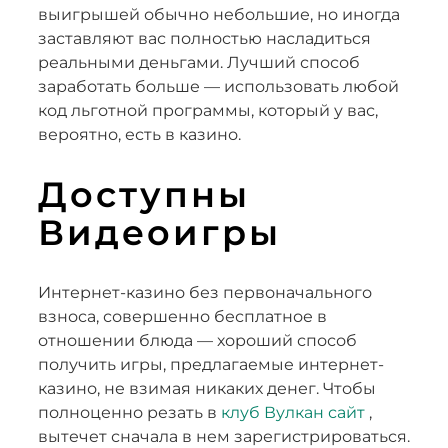
выигрышей обычно небольшие, но иногда
заставляют вас полностью насладиться
реальными деньгами. Лучший способ
заработать больше — использовать любой
код льготной программы, который у вас,
вероятно, есть в казино.
Доступны
Видеоигры
Интернет-казино без первоначального
взноса, совершенно бесплатное в
отношении блюда — хороший способ
получить игры, предлагаемые интернет-
казино, не взимая никаких денег. Чтобы
полноценно резать в
клуб Вулкан сайт
,
вытечет сначала в нем зарегистрироваться.