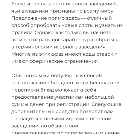
бонусы поступают от игорных заведений,
чьи вкладчики признаны по всему миру.
Предложение прямо здесь — отличный
способ опробовать новые слоты и узнать их
правила. Однако, как только вы начнете
активно играть, постарайтесь разобраться
в терминологии игорного заведения.
Многие из этих фраз имеют коды ставок и
имеют сферические ограничения.
Обычно самый популярный способ
онлайн-казино без депозита и бесплатной
переписки блюд включает в себя
предоставление участникам небольшой
суммы денег при регистрации. Следующие
дополнительные средства позволят вам
насладиться новыми играми в игорном
заведении, но обычно они
предоставляются по определенным ценам.