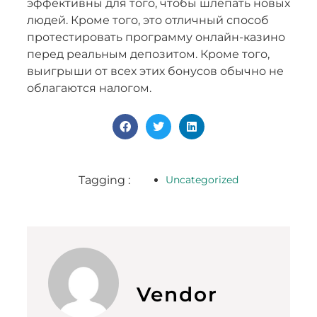
эффективны для того, чтобы шлепать новых
людей. Кроме того, это отличный способ
протестировать программу онлайн-казино
перед реальным депозитом. Кроме того,
выигрыши от всех этих бонусов обычно не
облагаются налогом.
Tagging :
Uncategorized
Vendor