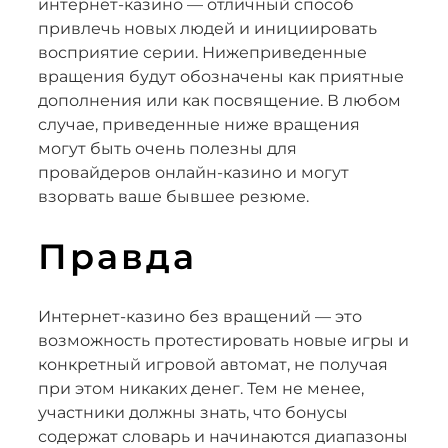
интернет-казино — отличный способ
привлечь новых людей и инициировать
восприятие серии. Нижеприведенные
вращения будут обозначены как приятные
дополнения или как посвящение. В любом
случае, приведенные ниже вращения
могут быть очень полезны для
провайдеров онлайн-казино и могут
взорвать ваше бывшее резюме.
Правда
Интернет-казино без вращений — это
возможность протестировать новые игры и
конкретный игровой автомат, не получая
при этом никаких денег. Тем не менее,
участники должны знать, что бонусы
содержат словарь и начинаются диапазоны