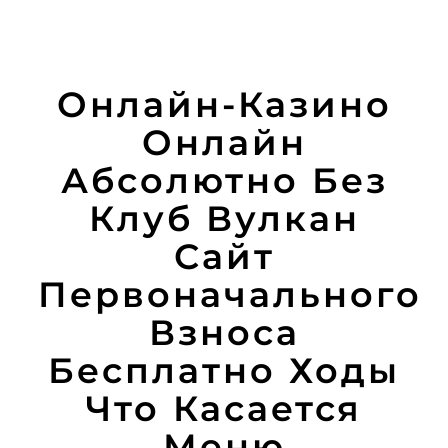
Онлайн-Казино
Онлайн
Абсолютно Без
Клуб Вулкан
Сайт
Первоначального
Взноса
Бесплатно Ходы
Что Касается
Меню